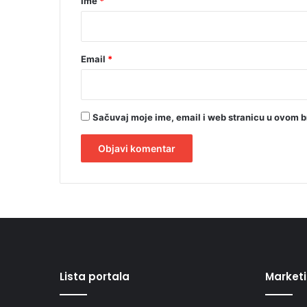
Ime
*
*
Email
*
Sačuvaj moje ime, email i web stranicu u ovom 
A
l
t
e
r
Lista portala
Market
n
a