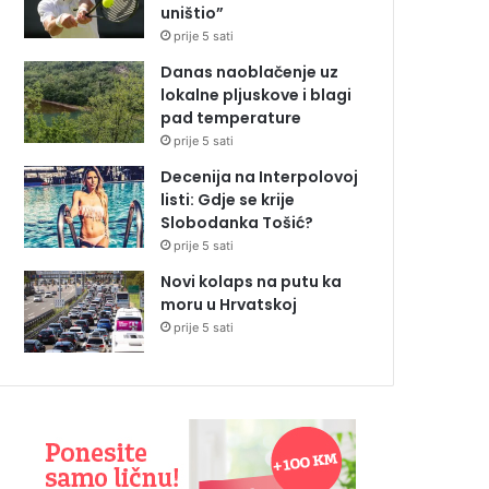
uništio”
prije 5 sati
Danas naoblačenje uz
lokalne pljuskove i blagi
pad temperature
prije 5 sati
Decenija na Interpolovoj
listi: Gdje se krije
Slobodanka Tošić?
prije 5 sati
Novi kolaps na putu ka
moru u Hrvatskoj
prije 5 sati