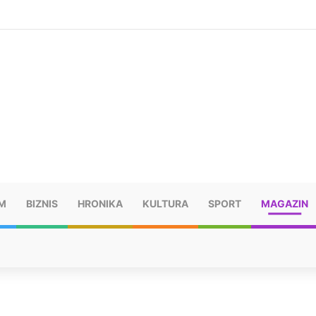
šu: “Taj poraz me uništio”
M
BIZNIS
HRONIKA
KULTURA
SPORT
MAGAZIN