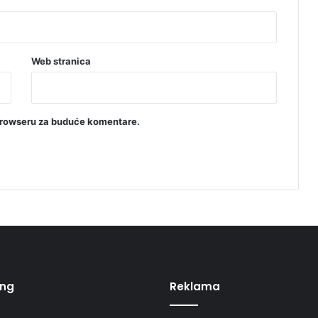
e
(
F
O
T
Web stranica
O
)
browseru za buduće komentare.
ing
Reklama