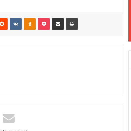
Reddit
VKontakte
Odnoklassniki
Pocket
Podijeli putem Emaila
Odštampaj