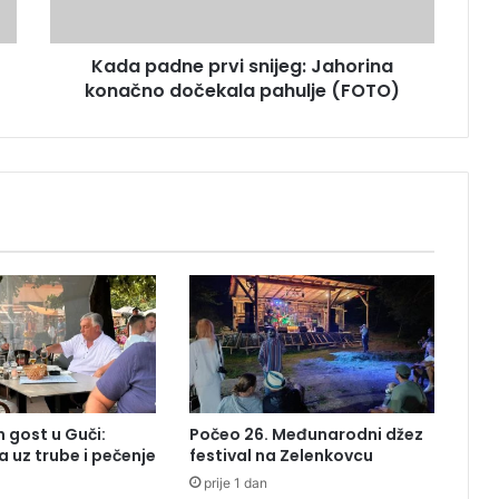
n
e
Kada padne prvi snijeg: Jahorina
p
konačno dočekala pahulje (FOTO)
r
v
i
s
n
i
j
e
g
:
J
a
h
o
r
 gost u Guči:
Počeo 26. Međunarodni džez
i
a uz trube i pečenje
festival na Zelenkovcu
n
prije 1 dan
a