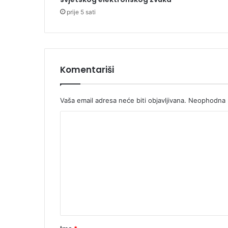
T
prije 5 sati
u
ž
i
l
a
Komentariši
š
t
v
Vaša email adresa neće biti objavljivana.
Neophodna p
a
B
K
i
H
o
m
e
n
t
a
r