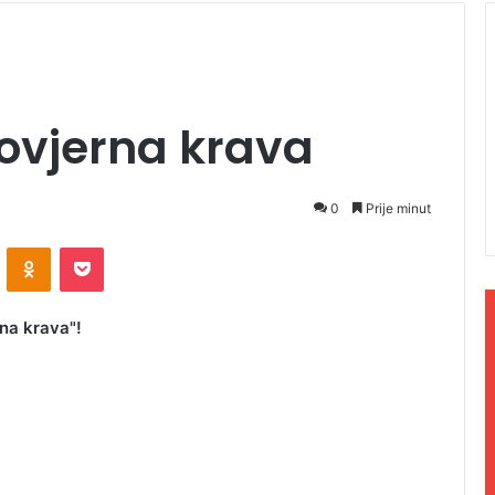
ovjerna krava
0
Prije minut
ontakte
Odnoklassniki
Pocket
na krava"!