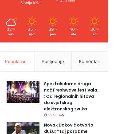
2.73 km/h
Slabija kiša
32
35
39
40
36
℃
℃
℃
℃
℃
sub
ned
pon
uto
sri
Popularno
Posljednje
Komentari
Spektakularna druga
noć Freshwave festivala
: Od regionalnih hitova
do svjetskog
elektronskog zvuka
prije 5 sati
Novak Đoković otvorio
dušu: “Taj poraz me