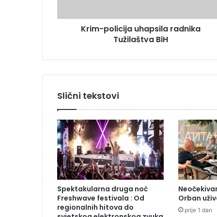
l
s
i
u
Krim-policija uhapsila radnika
c
Tužilaštva BiH
i
j
a
u
h
a
Slični tekstovi
p
s
i
l
a
r
a
d
n
Spektakularna druga noć
Neočekivan
i
Freshwave festivala : Od
Orban uživ
k
regionalnih hitova do
prije 1 dan
a
svjetskog elektronskog zvuka