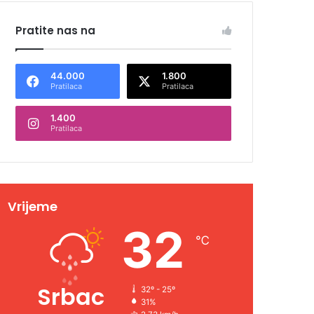
Pratite nas na
44.000
1.800
Pratilaca
Pratilaca
1.400
Pratilaca
Vrijeme
32
℃
Srbac
32º - 25º
31%