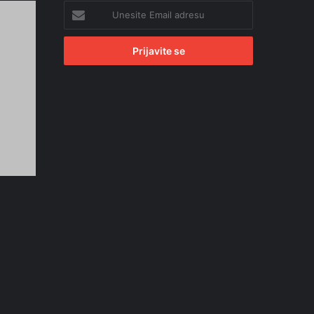
Unesite
Email
adresu