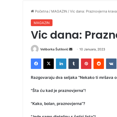
Početna
/
MAGAZIN
/
Vic dana: Praznovjerna krava
MAGAZIN
Vic dana: Prazn
Veliborka Šutilović
S
10 Januara, 2023
e
Facebook
X
LinkedIn
Tumblr
Pinterest
Reddit
VK
n
d
a
Razgovaraju dva seljaka "Nekako ti mršava o
n
e
"Šta ću kad je praznovjerna“!
m
a
"Kako, bolan, praznovjerna“?
i
l
"Jede samo djetelinu s četiri lista"!