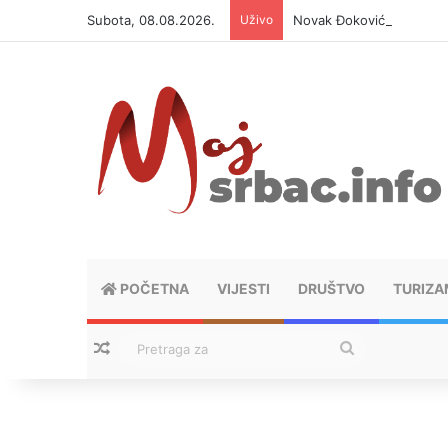
Subota, 08.08.2026.
Uživo
Novak Đoković otvorio du
POČETNA
VIJESTI
DRUŠTVO
TURIZA
Nasumični tekstovi
Pretraga
za