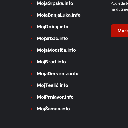
MojaSrpska.info
Pogledajt
t
na dugme
i
MojaBanjaLuka.info
v
MojDoboj.info
e
Mark
MojSrbac.info
:
MojaModriča.info
MojBrod.info
MojaDerventa.info
MojTeslić.info
MojPrnjavor.info
MojŠamac.info