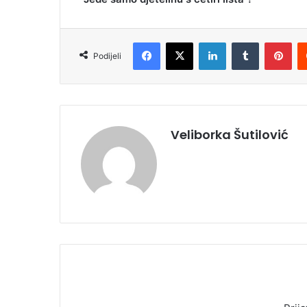
Facebook
X
LinkedIn
Tumblr
Pinterest
Podijeli
Veliborka Šutilović