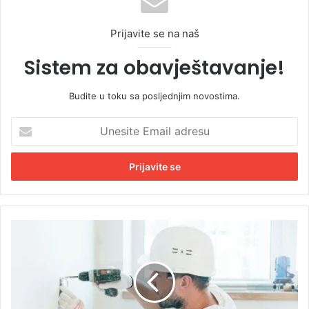
Prijavite se na naš
Sistem za obavještavanje!
Budite u toku sa posljednjim novostima.
U
n
e
s
i
t
e
E
P
m
l
a
a
i
t
l
a
a
7