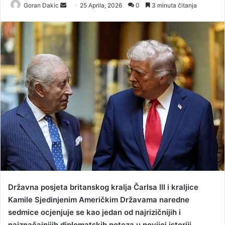
Goran Dakic
S
25 Aprila, 2026
0
3 minuta čitanja
e
n
d
a
n
e
m
a
i
l
Državna posjeta britanskog kralja Čarlsa III i kraljice
Kamile Sjedinjenim Američkim Državama naredne
sedmice ocjenjuje se kao jedan od najrizičnijih i
najznačajnijih diplomatskih poteza u novijoj istoriji