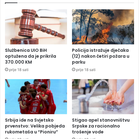
n
o
j
v
a
e
:
s
O
a
v
d
a
a
z
,
Službenica UIO BiH
Policija istražuje dječaka
e
k
optužena da je prikrila
(12) nakon četiri požara u
m
a
370.000 KM
parku
l
s
prije 18 sati
prije 18 sati
j
n
a
i
t
ć
r
e
a
z
ž
a
i
u
r
v
Srbija ide na Svjetsko
Stigao apel stanovništvu
a
i
prvenstvo: Velika pobjeda
Srpske za racionalno
d
j
rukometaša u “Pioniru”
trošenje vode
n
e