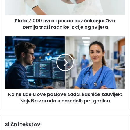
d
.
r
0
e
0
s
Plata 7.000 evra i posao bez čekanja: Ova
0
u
zemlja traži radnike iz cijelog svijeta
e
v
r
K
a
o
i
n
p
e
o
u
s
đ
a
e
o
u
b
o
e
Ko ne uđe u ove poslove sada, kasniće zauvijek:
v
z
Najviša zarada u narednih pet godina
e
č
p
e
o
k
s
Slični tekstovi
a
l