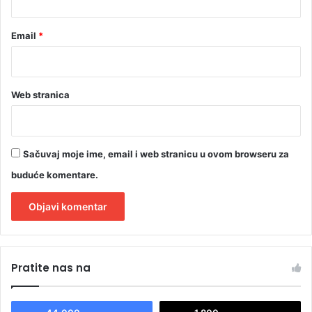
n
i
Email
*
h
p
e
t
g
Web stranica
o
d
i
n
Sačuvaj moje ime, email i web stranicu u ovom browseru za
a
buduće komentare.
A
l
Pratite nas na
t
e