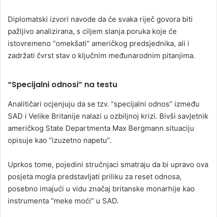
Diplomatski izvori navode da će svaka riječ govora biti
pažljivo analizirana, s ciljem slanja poruka koje će
istovremeno “omekšati” američkog predsjednika, ali i
zadržati čvrst stav o ključnim međunarodnim pitanjima.
“Specijalni odnosi” na testu
Analitičari ocjenjuju da se tzv. “specijalni odnos” između
SAD i Velike Britanije nalazi u ozbiljnoj krizi. Bivši savjetnik
američkog State Departmenta Max Bergmann situaciju
opisuje kao “izuzetno napetu”.
Uprkos tome, pojedini stručnjaci smatraju da bi upravo ova
posjeta mogla predstavljati priliku za reset odnosa,
posebno imajući u vidu značaj britanske monarhije kao
instrumenta “meke moći” u SAD.