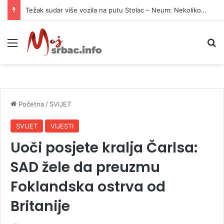
Težak sudar više vozila na putu Stolac – Neum: Nekoliko osoba povrijeđeno
Meni
P
Početna
/
SVIJET
SVIJET
VIJESTI
Uoči posjete kralja Čarlsa:
SAD žele da preuzmu
Foklandska ostrva od
Britanije