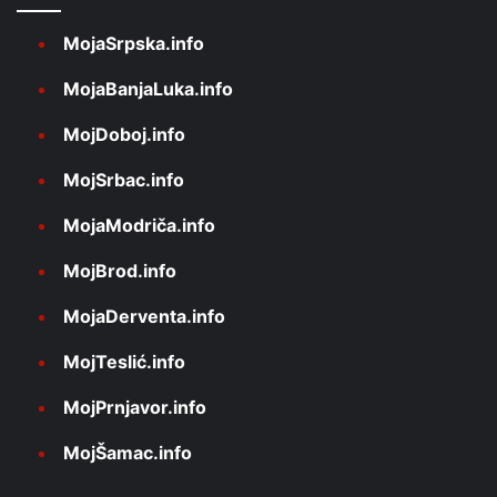
MojaSrpska.info
MojaBanjaLuka.info
MojDoboj.info
MojSrbac.info
MojaModriča.info
MojBrod.info
MojaDerventa.info
MojTeslić.info
MojPrnjavor.info
MojŠamac.info