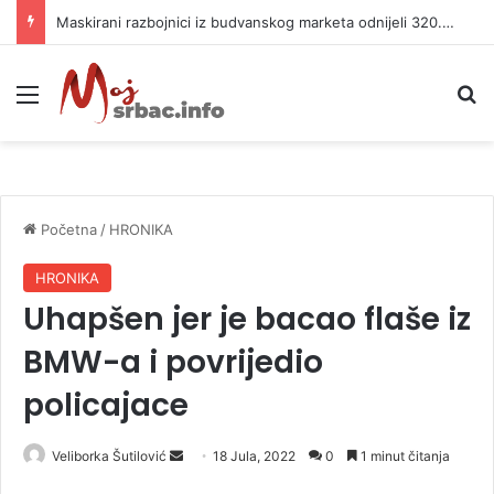
Maskirani razbojnici iz budvanskog marketa odnijeli 320.000 evra
Meni
P
Početna
/
HRONIKA
HRONIKA
Uhapšen jer je bacao flaše iz
BMW-a i povrijedio
policajace
Veliborka Šutilović
S
18 Jula, 2022
0
1 minut čitanja
e