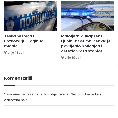
j
l
e
i
d
,
n
z
o
a
s
h
t
e
Teška nesreća u
Maloljetnik uhapšen u
i
l
Potkozarju: Poginuo
Ljubinju: Osumnjičen da je
p
i
mladić
povrijedio policajca i
r
oštetio vrata stanice
k
prije 18 sati
e
o
prije 19 sati
k
p
o
t
m
e
Komentariši
i
r
l
j
i
e
Vaša email adresa neće biti objavljivana.
Neophodna polja su
o
k
označena sa
*
n
a
K
s
K
M
n
o
o