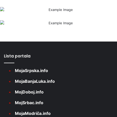
Lista portala
MojaSrpska.info
MojaBanjaLuka.info
MojDoboj.info
MojSrbac.info
MojaModriča.info