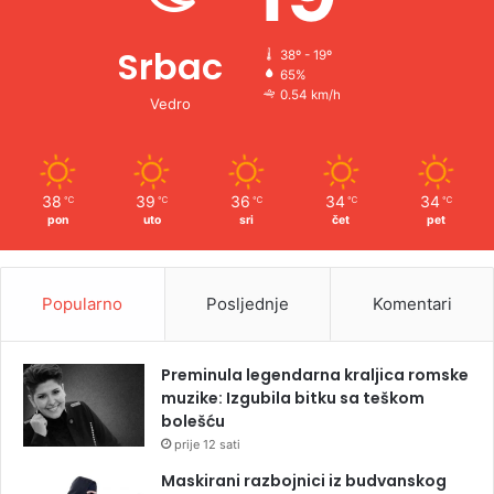
Srbac
38º - 19º
65%
0.54 km/h
Vedro
38
39
36
34
34
℃
℃
℃
℃
℃
pon
uto
sri
čet
pet
Popularno
Posljednje
Komentari
Preminula legendarna kraljica romske
muzike: Izgubila bitku sa teškom
bolešću
prije 12 sati
Maskirani razbojnici iz budvanskog