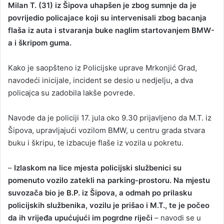
Milan T. (31) iz Šipova uhapšen je zbog sumnje da je
n
povrijedio policajace koji su intervenisali zbog bacanja
d
flaša iz auta i stvaranja buke naglim startovanjem BMW-
a
a i škripom guma.
n
e
Kako je saopšteno iz Policijske uprave Mrkonjić Grad,
m
a
navodeći inicijale, incident se desio u nedjelju, a dva
i
policajca su zadobila lakše povrede.
l
Navode da je policiji 17. jula oko 9.30 prijavljeno da M.T. iz
Šipova, upravljajući vozilom BMW, u centru grada stvara
buku i škripu, te izbacuje flaše iz vozila u pokretu.
–
Izlaskom na lice mjesta policijski službenici su
pomenuto vozilo zatekli na parking-prostoru. Na mjestu
suvozača bio je B.P. iz Šipova, a odmah po prilasku
policijskih službenika, vozilu je prišao i M.T., te je počeo
da ih vrijeđa upućujući im pogrdne riječi
– navodi se u