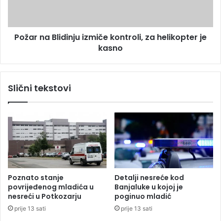
a
a
p
B
l
l
a
Požar na Blidinju izmiče kontroli, za helikopter je
i
n
kasno
d
t
i
a
n
ž
j
Slični tekstovi
a
u
m
i
a
z
r
m
i
i
h
č
u
e
a
k
n
o
Poznato stanje
Detalji nesreće kod
e
n
povrijeđenog mladića u
Banjaluke u kojoj je
v
t
nesreći u Potkozarju
poginuo mladić
r
r
prije 13 sati
prije 13 sati
i
o