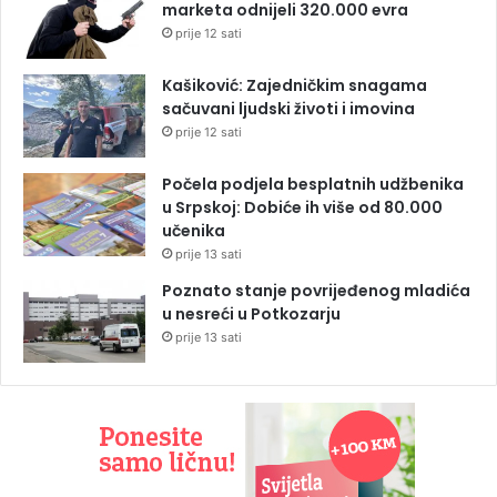
marketa odnijeli 320.000 evra
prije 12 sati
Kašiković: Zajedničkim snagama
sačuvani ljudski životi i imovina
prije 12 sati
Počela podjela besplatnih udžbenika
u Srpskoj: Dobiće ih više od 80.000
učenika
prije 13 sati
Poznato stanje povrijeđenog mladića
u nesreći u Potkozarju
prije 13 sati