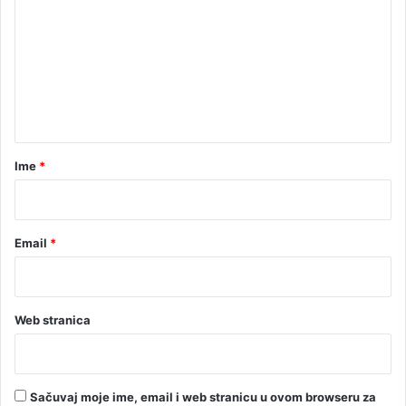
m
e
n
t
a
r
Ime
*
*
Email
*
Web stranica
Sačuvaj moje ime, email i web stranicu u ovom browseru za