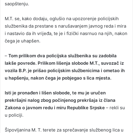
saopštenju.
M.T. se, kako dodaju, oglušio na upozorenje policijskih
službenika da prestane s narušavanjem javnog reda i mira
i nastavio da ih vrijeđa, te je i fizički nasrnuo na njih, nakon
čega je uhapšen.
–
Tom prilikom dva policijska službenika su zadobila
lakše povrede. Prilikom lišenja slobode M.T., suvozač iz
vozila B.P. je prišao policijskim službenicima i ometao ih
u hapšenju, nakon čega je pobjegao s lica mjesta.
Isti je pronađen i lišen slobode, te mu je uručen
prekršajni nalog zbog počinjenog prekršaja iz člana
Zakona o javnom redu i miru Republike Srpske
– rekli su
u policiji.
Šipovljanina M. T. terete za sprečavanje službenog lica u