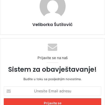
Veliborka Šutilović
Prijavite se na naš
Sistem za obavještavanje!
Budite u toku sa posljednjim novostima.
U
n
e
s