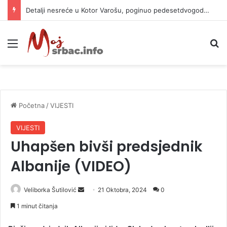
Detalji nesreće u Kotor Varošu, poginuo pedesetdvogodišnjak
Meni
P
Početna
/
VIJESTI
VIJESTI
Uhapšen bivši predsjednik
Albanije (VIDEO)
Veliborka Šutilović
S
21 Oktobra, 2024
0
e
1 minut čitanja
n
d