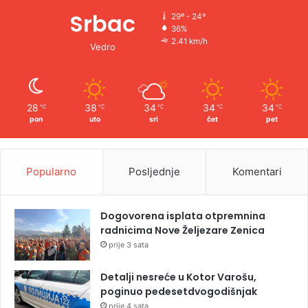
Srbac
29º - 24º
36%
2.41 km/h
Vedro
28
38
34
34
34
℃
℃
℃
℃
℃
pon
uto
sri
čet
pet
Popularno
Posljednje
Komentari
Dogovorena isplata otpremnina
radnicima Nove Željezare Zenica
prije 3 sata
Detalji nesreće u Kotor Varošu,
poginuo pedesetdvogodišnjak
prije 4 sata