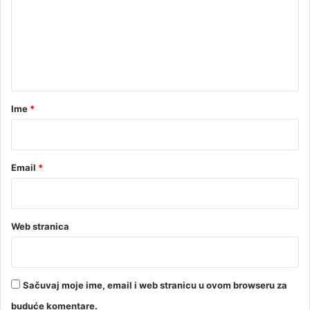
m
z
e
o
v
n
i
t
ć
a
r
Ime
*
*
Email
*
Web stranica
Sačuvaj moje ime, email i web stranicu u ovom browseru za
buduće komentare.