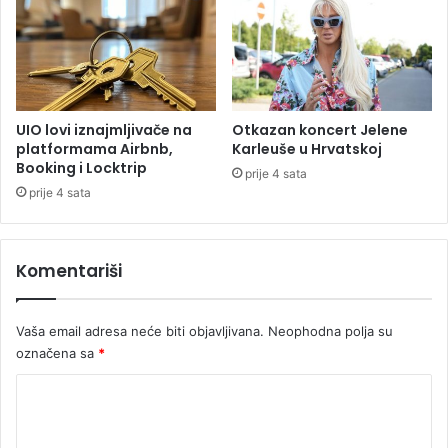
a
r
n
a
o
d
v
n
a
i
c
c
UIO lovi iznajmljivače na
Otkazan koncert Jelene
i
platformama Airbnb,
Karleuše u Hrvatskoj
m
Booking i Locktrip
prije 4 sata
a
prije 4 sata
M
i
j
Komentariši
a
t
o
Vaša email adresa neće biti objavljivana.
Neophodna polja su
v
označena sa
*
i
ć
K
i
L
o
a