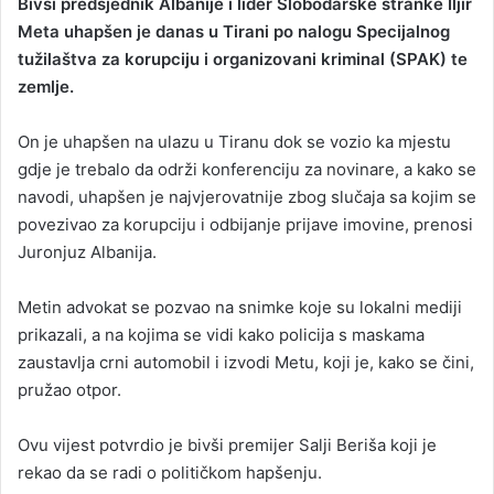
Bivši predsjednik Albanije i lider Slobodarske stranke Iljir
a
Meta uhapšen je danas u Tirani po nalogu Specijalnog
n
tužilaštva za korupciju i organizovani kriminal (SPAK) te
e
zemlje.
m
a
On je uhapšen na ulazu u Tiranu dok se vozio ka mjestu
i
gdje je trebalo da održi konferenciju za novinare, a kako se
l
navodi, uhapšen je najvjerovatnije zbog slučaja sa kojim se
povezivao za korupciju i odbijanje prijave imovine, prenosi
Juronjuz Albanija.
Metin advokat se pozvao na snimke koje su lokalni mediji
prikazali, a na kojima se vidi kako policija s maskama
zaustavlja crni automobil i izvodi Metu, koji je, kako se čini,
pružao otpor.
Ovu vijest potvrdio je bivši premijer Salji Beriša koji je
rekao da se radi o političkom hapšenju.