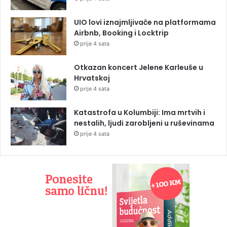
UIO lovi iznajmljivače na platformama
Airbnb, Booking i Locktrip
prije 4 sata
Otkazan koncert Jelene Karleuše u
Hrvatskoj
prije 4 sata
Katastrofa u Kolumbiji: Ima mrtvih i
nestalih, ljudi zarobljeni u ruševinama
prije 4 sata