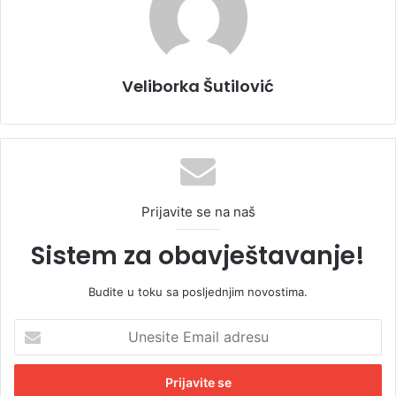
Veliborka Šutilović
Prijavite se na naš
Sistem za obavještavanje!
Budite u toku sa posljednjim novostima.
U
n
e
s