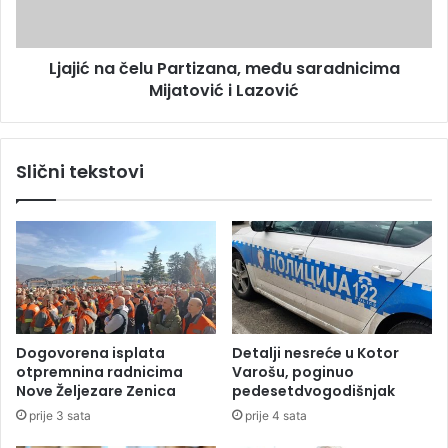
l
n
a
a
d
č
a
Ljajić na čelu Partizana, među saradnicima
e
j
Mijatović i Lazović
l
e
u
p
P
o
a
Slični tekstovi
l
r
i
t
c
i
a
z
j
a
c
n
i
a
m
,
a
m
Dogovorena isplata
Detalji nesreće u Kotor
n
e
otpremnina radnicima
Varošu, poginuo
u
đ
Nove Željezare Zenica
pedesetdvogodišnjak
d
u
prije 3 sata
prije 4 sata
i
s
l
a