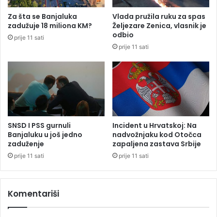
i
z
:
Za šta se Banjaluka
Vlada pružila ruku za spas
i
P
zadužuje 18 miliona KM?
Željezare Zenica, vlasnik je
ć
o
odbio
prije 11 sati
a
g
prije 11 sati
i
n
u
o
b
i
c
i
SNSD I PSS gurnuli
Incident u Hrvatskoj: Na
k
Banjaluku u još jedno
nadvožnjaku kod Otočca
l
zaduženje
zapaljena zastava Srbije
i
prije 11 sati
prije 11 sati
s
t
a
Komentariši
,
u
d