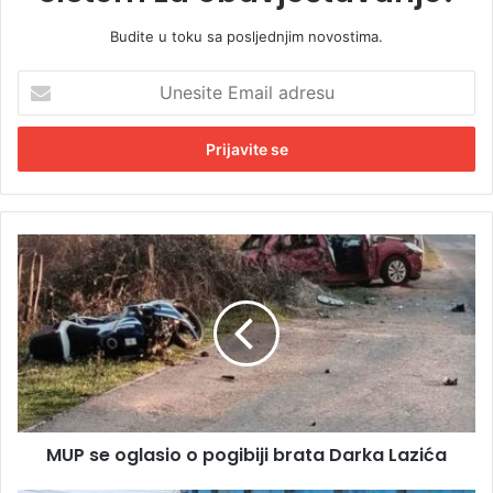
Budite u toku sa posljednjim novostima.
U
n
e
s
i
t
e
E
M
m
U
a
P
i
s
l
e
a
o
d
g
r
l
e
a
s
MUP se oglasio o pogibiji brata Darka Lazića
s
u
i