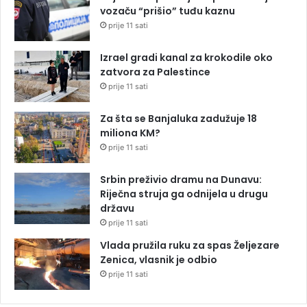
vozaču “prišio” tuđu kaznu
prije 11 sati
Izrael gradi kanal za krokodile oko
zatvora za Palestince
prije 11 sati
Za šta se Banjaluka zadužuje 18
miliona KM?
prije 11 sati
Srbin preživio dramu na Dunavu:
Riječna struja ga odnijela u drugu
državu
prije 11 sati
Vlada pružila ruku za spas Željezare
Zenica, vlasnik je odbio
prije 11 sati