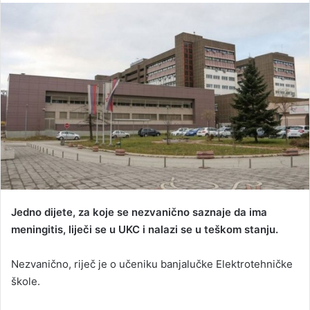
n
d
a
n
e
m
a
i
l
Jedno dijete, za koje se nezvanično saznaje da ima
meningitis, liječi se u UKC i nalazi se u teškom stanju.
Nezvanično, riječ je o učeniku banjalučke Elektrotehničke
škole.