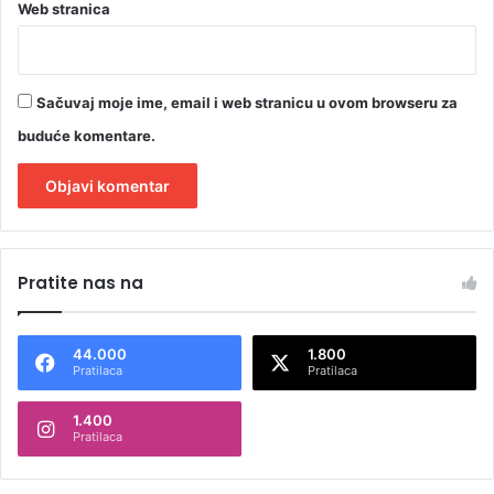
Web stranica
Sačuvaj moje ime, email i web stranicu u ovom browseru za
buduće komentare.
A
l
Pratite nas na
t
e
44.000
1.800
r
Pratilaca
Pratilaca
n
1.400
a
Pratilaca
t
i