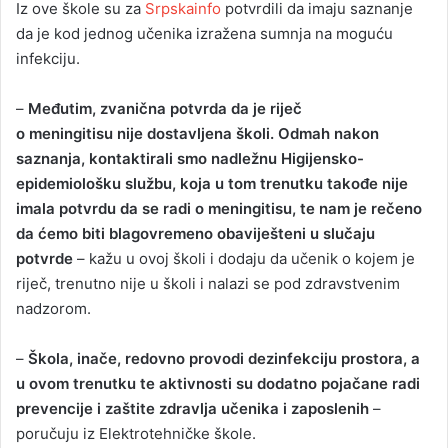
Iz ove škole su za
Srpskainfo
potvrdili da imaju saznanje
da je kod jednog učenika izražena sumnja na moguću
infekciju.
–
Međutim, zvanična potvrda da je riječ
o meningitisu nije dostavljena školi. Odmah nakon
saznanja, kontaktirali smo nadležnu Higijensko-
epidemiološku službu, koja u tom trenutku takođe nije
imala potvrdu da se radi o meningitisu, te nam je rečeno
da ćemo biti blagovremeno obaviješteni u slučaju
potvrde
– kažu u ovoj školi i dodaju da učenik o kojem je
riječ, trenutno nije u školi i nalazi se pod zdravstvenim
nadzorom.
–
Škola, inače, redovno provodi dezinfekciju prostora, a
u ovom trenutku te aktivnosti su dodatno pojačane radi
prevencije i zaštite zdravlja učenika i zaposlenih
–
poručuju iz Elektrotehničke škole.