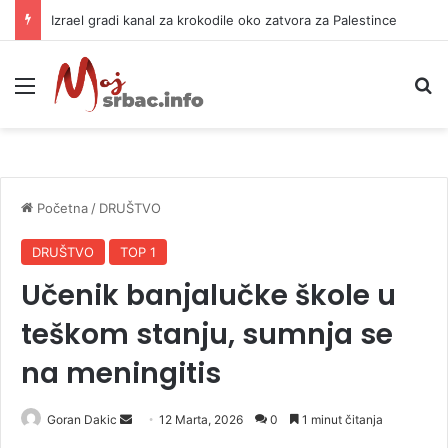
Izrael gradi kanal za krokodile oko zatvora za Palestince
Meni
P
Početna
/
DRUŠTVO
DRUŠTVO
TOP 1
Učenik banjalučke škole u
teškom stanju, sumnja se
na meningitis
Goran Dakic
S
12 Marta, 2026
0
1 minut čitanja
e