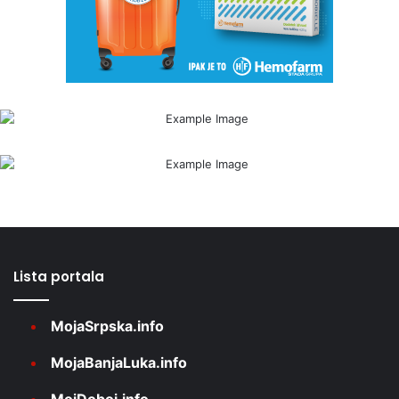
Lista portala
MojaSrpska.info
MojaBanjaLuka.info
MojDoboj.info