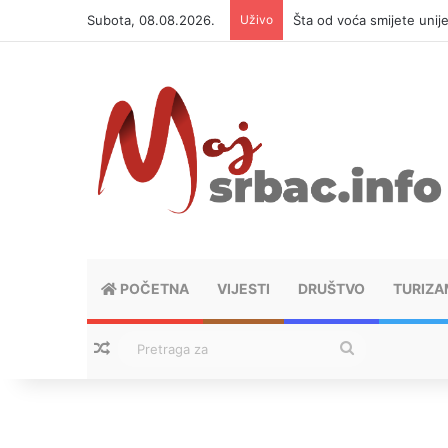
Subota, 08.08.2026.
Uživo
Šta od voća smijete unij
POČETNA
VIJESTI
DRUŠTVO
TURIZA
Nasumični tekstovi
Pretraga
za