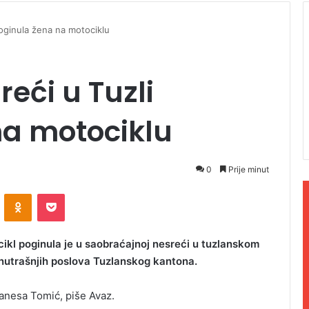
poginula žena na motociklu
reći u Tuzli
na motociklu
0
Prije minut
ontakte
Odnoklassniki
Pocket
cikl poginula je u saobraćajnoj nesreći u tuzlanskom
unutrašnjih poslova Tuzlanskog kantona.
Vanesa Tomić, piše Avaz.