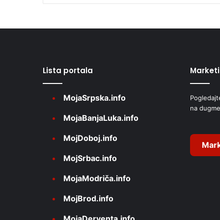
l
t
e
r
Lista portala
Market
n
a
MojaSrpska.info
Pogledajt
t
na dugme
i
MojaBanjaLuka.info
v
MojDoboj.info
e
Mark
MojSrbac.info
:
MojaModriča.info
MojBrod.info
MojaDerventa.info