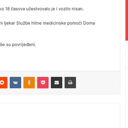
o 18 časova učestvovalo je i vozilo nisan.
rni ljekar Službe hitne medicinske pomoći Doma
še su povrijeđeni.
Reddit
VKontakte
Odnoklassniki
Pocket
Podijeli putem Emaila
Odštampaj