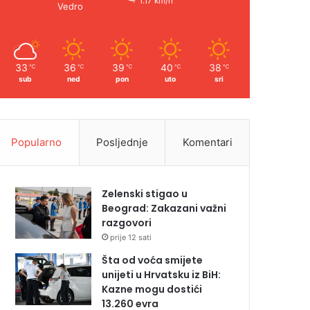
1.17 km/h
Vedro
33
36
39
40
38
℃
℃
℃
℃
℃
sub
ned
pon
uto
sri
Popularno
Posljednje
Komentari
Zelenski stigao u
Beograd: Zakazani važni
razgovori
prije 12 sati
Šta od voća smijete
unijeti u Hrvatsku iz BiH:
Kazne mogu dostići
13.260 evra