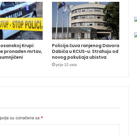
e
p
a
m
t
e
o
Bosanskoj Krupi:
Policija čuva ranjenog Davora
v
će pronađen mrtav,
Dabića u KCUS-u: Strahuju od
a
sumnjičeni
novog pokušaja ubistva
k
prije 22 sata
v
u
g
o
d
i
n
u
olja su označena sa
*