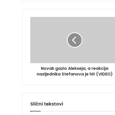
e
E
m
N
a
o
i
v
l
a
a
k
d
g
r
a
e
z
s
i
u
Novak gazio Alekseja, a reakcija
o
nasljednika Stefanova je hit (VIDEO)
A
l
e
k
s
e
Slični tekstovi
j
a