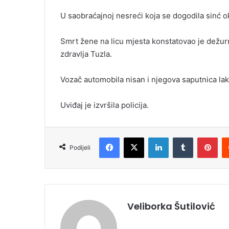
i
U saobraćajnoj nesreći koja se dogodila sinć ok
l
Smrt žene na licu mjesta konstatovao je dežu
zdravlja Tuzla.
Vozač automobila nisan i njegova saputnica lak
Uviđaj je izvršila policija.
Facebook
X
LinkedIn
Tumblr
Pinterest
Podijeli
Veliborka Šutilović