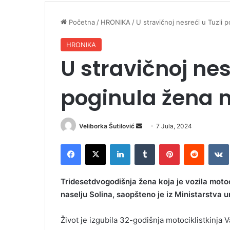
Početna
/
HRONIKA
/
U stravičnoj nesreći u Tuzli 
HRONIKA
U stravičnoj nes
poginula žena 
Veliborka Šutilović
S
7 Jula, 2024
e
Facebook
X
LinkedIn
Tumblr
Pinterest
Reddit
VK
n
d
a
Tridesetdvogodišnja žena koja je vozila moto
n
naselju Solina, saopšteno je iz Ministarstva 
e
m
Život je izgubila 32-godišnja motociklistkinja 
a