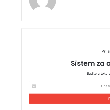
Prija
Sistem za 
Budite u toku 
U
n
e
s
i
t