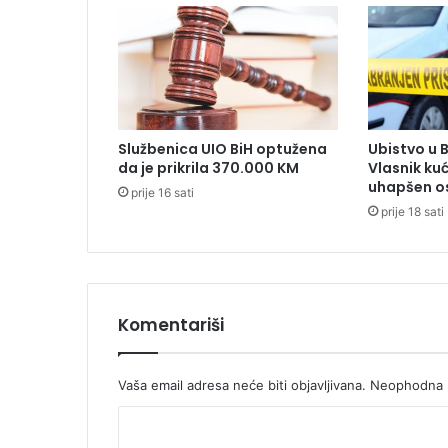
,
a
r
e
a
k
c
Službenica UIO BiH optužena
Ubistvo u 
i
da je prikrila 370.000 KM
Vlasnik ku
j
uhapšen o
prije 16 sati
a
prije 18 sati
n
a
s
l
j
e
Komentariši
d
n
i
Vaša email adresa neće biti objavljivana.
Neophodna p
k
K
a
S