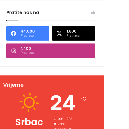
Pratite nas na
44.000
1.800
Pratilaca
Pratilaca
1.400
Pratilaca
Vrijeme
24
℃
Srbac
33º - 23º
79%