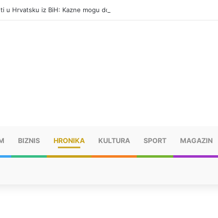
eti u Hrvatsku iz BiH: Kazne mogu dostići 13.260 evra
M
BIZNIS
HRONIKA
KULTURA
SPORT
MAGAZIN