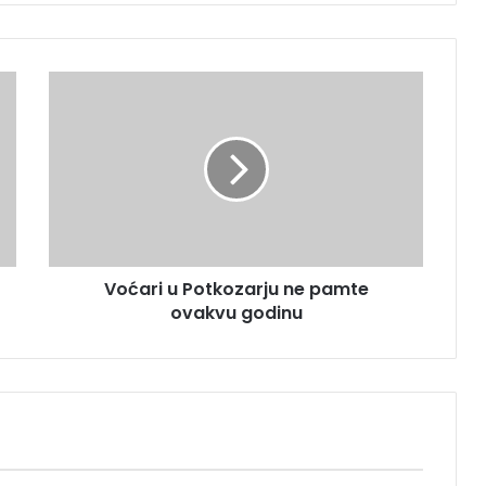
V
o
ć
a
r
i
u
P
o
Voćari u Potkozarju ne pamte
t
ovakvu godinu
k
o
z
a
r
j
u
n