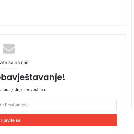
vite se na naš
obavještavanje!
sa posljednjim novostima.