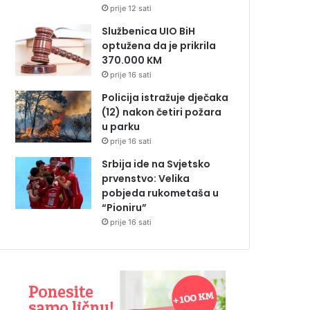
prije 12 sati
Službenica UIO BiH
optužena da je prikrila
370.000 KM
prije 16 sati
Policija istražuje dječaka
(12) nakon četiri požara
u parku
prije 16 sati
Srbija ide na Svjetsko
prvenstvo: Velika
pobjeda rukometaša u
“Pioniru”
prije 16 sati