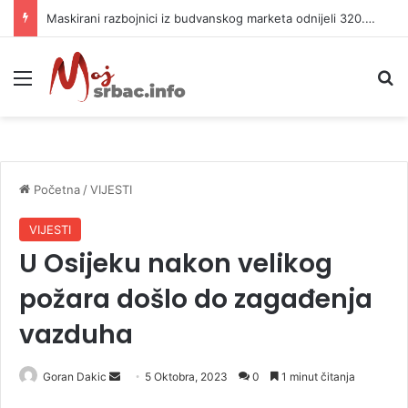
Maskirani razbojnici iz budvanskog marketa odnijeli 320.000 evra
Meni
P
Početna
/
VIJESTI
VIJESTI
U Osijeku nakon velikog
požara došlo do zagađenja
vazduha
Goran Dakic
S
5 Oktobra, 2023
0
1 minut čitanja
e