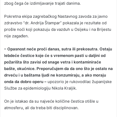
zbog čega će izdimljavanje trajati danima.
Pokretna ekipa zagrebačkog Nastavnog zavoda za javno
zdravstvo “dr. Andrija Štampar” pokazala je rezultate od
prošle noći koji pokazuju da vazduh u Osijeku i na Brijestu
nije zagađen.
– Opasnost neće proći danas, sutra ili prekosutra. Ostaju
lebdeće čestice koje će s vremenom pasti u daljini od
požarišta što zavisi od snage vetra i kontaminiraće
bašte, okućnice. Preporučujem da da ono što je ostalo na
drveću i u baštama ljudi ne konzumiraju, a ako moraju
onda da dobro operu –
upozorio je rukovodilac županijske
Službe za epidemiologiju Nikola Kraljik.
On je istakao da su najveće količine čestica otišle u
atmosferu, ali da treba biti disciplinovan.