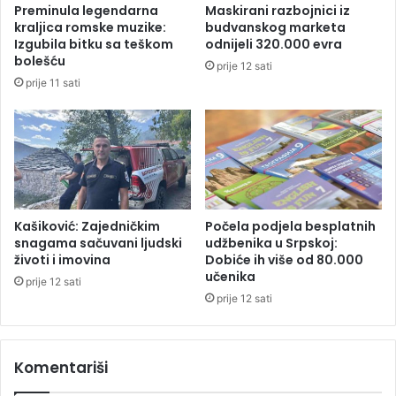
Preminula legendarna
Maskirani razbojnici iz
m
e
kraljica romske muzike:
budvanskog marketa
a
k
Izgubila bitku sa teškom
odnijeli 320.000 evra
r
t
bolešću
prije 12 sati
a
o
prije 11 sati
k
r
a
a
u
B
i
j
e
l
Kašiković: Zajedničkim
Počela podjela besplatnih
j
snagama sačuvani ljudski
udžbenika u Srpskoj:
životi i imovina
Dobiće ih više od 80.000
i
učenika
n
prije 12 sati
i
prije 12 sati
:
N
a
Komentariši
m
e