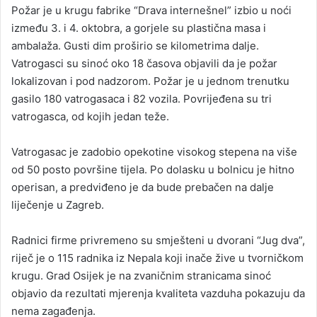
Požar je u krugu fabrike “Drava internešnel” izbio u noći
između 3. i 4. oktobra, a gorjele su plastična masa i
ambalaža. Gusti dim proširio se kilometrima dalje.
Vatrogasci su sinoć oko 18 časova objavili da je požar
lokalizovan i pod nadzorom. Požar je u jednom trenutku
gasilo 180 vatrogasaca i 82 vozila. Povrijeđena su tri
vatrogasca, od kojih jedan teže.
Vatrogasac je zadobio opekotine visokog stepena na više
od 50 posto površine tijela. Po dolasku u bolnicu je hitno
operisan, a predviđeno je da bude prebačen na dalje
liječenje u Zagreb.
Radnici firme privremeno su smješteni u dvorani “Jug dva”,
riječ je o 115 radnika iz Nepala koji inače žive u tvorničkom
krugu. Grad Osijek je na zvaničnim stranicama sinoć
objavio da rezultati mjerenja kvaliteta vazduha pokazuju da
nema zagađenja.