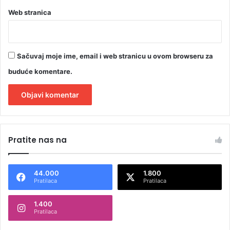
i
Web stranica
c
a
j
a
Sačuvaj moje ime, email i web stranicu u ovom browseru za
c
buduće komentare.
A
l
Pratite nas na
t
e
44.000
1.800
r
Pratilaca
Pratilaca
n
1.400
a
Pratilaca
t