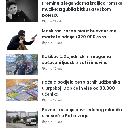
Preminula legendarna kraljica romske
muzike: Izgubila bitku sa teškom
bolešću
prije 11 sati
Maskirani razbojnici iz budvanskog
marketa odnijeli 320.000 evra
prije 12 sati
Kašiković: Zajedničkim snagama
sačuvani ljudski životi i imovina
prije 12 sati
Počela podjela besplatnih udžbenika
u Srpskoj: Dobiće ih više od 80.000
učenika
prije 12 sati
Poznato stanje povrijeđenog mladića
u nesreći u Potkozarju
prije 12 sati