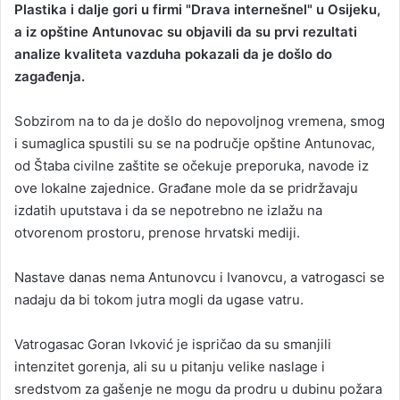
Plastika i dalje gori u firmi "Drava internešnel" u Osijeku,
n
a iz opštine Antunovac su objavili da su prvi rezultati
d
analize kvaliteta vazduha pokazali da je došlo do
a
zagađenja.
n
e
Sobzirom na to da je došlo do nepovoljnog vremena, smog
m
a
i sumaglica spustili su se na područje opštine Antunovac,
i
od Štaba civilne zaštite se očekuje preporuka, navode iz
l
ove lokalne zajednice. Građane mole da se pridržavaju
izdatih uputstava i da se nepotrebno ne izlažu na
otvorenom prostoru, prenose hrvatski mediji.
Nastave danas nema Antunovcu i Ivanovcu, a vatrogasci se
nadaju da bi tokom jutra mogli da ugase vatru.
Vatrogasac Goran Ivković je ispričao da su smanjili
intenzitet gorenja, ali su u pitanju velike naslage i
sredstvom za gašenje ne mogu da prodru u dubinu požara