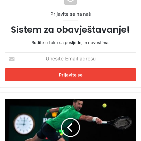
Prijavite se na naš
Sistem za obavještavanje!
Budite u toku sa posljednjim novostima.
U
n
e
s
i
t
e
E
P
m
o
a
z
i
n
l
a
a
t