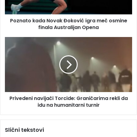
d
o
r
k
e
a
s
Poznato kada Novak Đoković igra meč osmine
d
u
finala Australijan Opena
a
N
o
P
v
r
a
i
k
v
Đ
e
o
d
k
e
o
n
v
i
i
Privedeni navijači Torcide: Graničarima rekli da
n
ć
idu na humanitarni turnir
a
i
v
g
i
r
j
Slični tekstovi
a
a
m
č