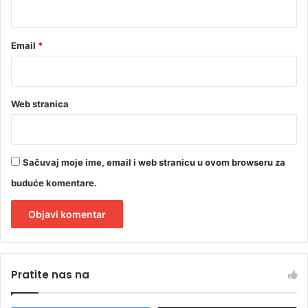
*
i
t
u
Email
*
r
n
i
r
Web stranica
Sačuvaj moje ime, email i web stranicu u ovom browseru za
buduće komentare.
A
l
Pratite nas na
t
e