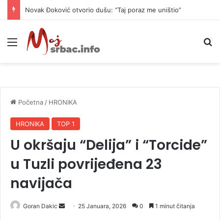
Novak Đoković otvorio dušu: “Taj poraz me uništio”
Meni
P
Početna
/
HRONIKA
HRONIKA
TOP 1
U okršaju “Delija” i “Torcide”
u Tuzli povrijeđena 23
navijača
Goran Dakic
S
25 Januara, 2026
0
1 minut čitanja
e