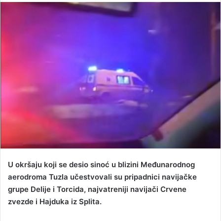
n
d
a
n
e
m
a
i
l
U okršaju koji se desio sinoć u blizini Međunarodnog
aerodroma Tuzla učestvovali su pripadnici navijačke
grupe Delije i Torcida, najvatreniji navijači Crvene
zvezde i Hajduka iz Splita.