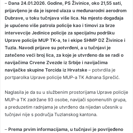
–
Dana 24.01.2026. Godine, PS Živinice, oko 21,55 sati,
prijavljeno je da je ispred ulaza u međunarodni aerodrom
Dubrave, u toku tučnjava više lica. Na mjesto događaja
je upućeno više patrola policije kao i timovi za brze
intervevcije Јedinice policije za specijalnu podršku
Uprave policije MUP TK-a, te i ekipe SHMP DZ Živinice i
Tuzla. Navodi prijave su potvrđeni, a u tučnjavi je
zatečeno veći broj lica, za koje je utvrđeno da se radi o
navijačima Crvene Zvezde iz Srbije i navijačima
navijačke skupine Torcida iz Hrvatske
– potvrdila je
portparolka Uprave policije MUP-a TK Adnana Sprečić.
Naglasila je da su u službenim prostorijama Uprave policije
MUP-a TK zadržane 93 osobe, navijači spomenutih grupa,
a preduzetim radnjama je utvrđeno da nijedan učesnik u
tučnjavi nije s područja Tuzlanskog kantona.
–
Prema prvim informacijama, u tučnjavi je povrijeđeno