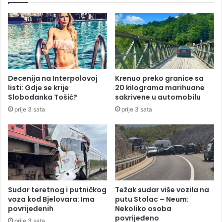
e
i
č
T
o
o
s
r
m
c
i
i
n
d
Decenija na Interpolovoj
Krenuo preko granice sa
e
e
listi: Gdje se krije
20 kilograma marihuane
f
:
Slobodanka Tošić?
sakrivene u automobilu
i
G
prije 3 sata
prije 3 sata
n
r
a
a
l
n
a
i
A
č
u
a
s
r
t
i
Sudar teretnog i putničkog
Težak sudar više vozila na
r
m
voza kod Bjelovara: Ima
putu Stolac – Neum:
a
a
povrijeđenih
Nekoliko osoba
l
povrijeđeno
r
prije 3 sata