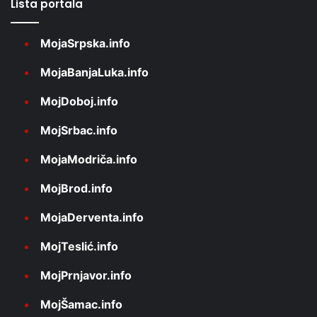
Lista portala
MojaSrpska.info
MojaBanjaLuka.info
MojDoboj.info
MojSrbac.info
MojaModriča.info
MojBrod.info
MojaDerventa.info
MojTeslić.info
MojPrnjavor.info
MojŠamac.info