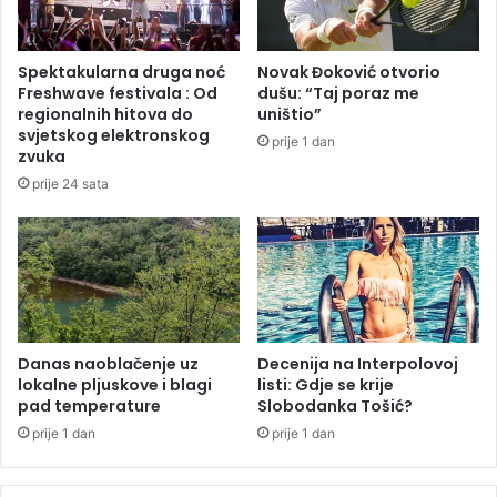
p
s
e
k
t
e
Spektakularna druga noć
Novak Đoković otvorio
l
s
Freshwave festivala : Od
dušu: “Taj poraz me
j
e
regionalnih hitova do
uništio”
e
o
svjetskog elektronskog
prije 1 dan
:
g
zvuka
V
l
prije 24 sata
o
a
z
s
a
i
č
l
i
a
č
o
e
p
k
r
Danas naoblačenje uz
Decenija na Interpolovoj
a
lokalne pljuskove i blagi
listi: Gdje se krije
e
pad temperature
Slobodanka Tošić?
j
m
u
i
prije 1 dan
prije 1 dan
i
n
d
u