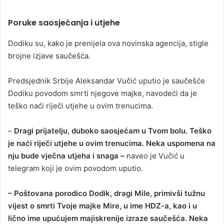
Poruke saosjećanja i utjehe
Dodiku su, kako je prenijela ova novinska agencija, stigle
brojne izjave saučešća.
Predsjednik Srbije Aleksandar Vučić uputio je saučešće
Dodiku povodom smrti njegove majke, navodeći da je
teško naći riječi utjehe u ovim trenucima.
–
Dragi prijatelju, duboko saosjećam u Tvom bolu. Teško
je naći riječi utjehe u ovim trenucima. Neka uspomena na
nju bude vječna utjeha i snaga –
naveo je Vučić u
telegram koji je ovim povodom uputio.
– Poštovana porodico Dodik, dragi Mile, primivši tužnu
vijest o smrti Tvoje majke Mire, u ime HDZ-a, kao i u
lično ime upućujem majiskrenije izraze saučešća. Neka