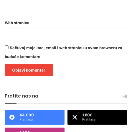
Web stranica
Sačuvaj moje ime, email i web stranicu u ovom browseru za
buduće komentare.
A
l
Pratite nas na
t
e
44.000
1.800
r
Pratilaca
Pratilaca
n