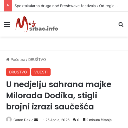
Spektakularna druga noć Freshwave festivala : Od regionalnih hitova do svjetskog elektronskog zvuka
Meni
P
Početna
/
DRUŠTVO
DRUŠTVO
VIJESTI
U nedjelju sahrana majke
Milorada Dodika, stigli
brojni izrazi saučešća
Goran Dakic
S
25 Aprila, 2026
0
2 minuta čitanja
e