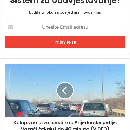
Sistem za obavještavanje!
Budite u toku sa posljednjim novostima.
U
n
e
s
i
t
e
E
K
m
o
a
l
i
a
l
p
a
s
d
n
r
a
e
b
s
Kolaps na brzoj cesti kod Prijedorske petlje:
r
u
Vozači čekaju i do 40 minuta (VIDEO)
z