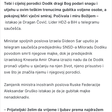
Tebi i cijeloj porodici Dodik dragi Bog podari snagu i
utjehu u ovim teškim trenucima gubitka voljene osobe, a
pokojnoj Miri vječni smiraj. Počivala i miru Božijem –
istakao je Dragan Čović. Lider HDZ-a BiH u telegramu
saučešća.
Ministar spoljnih poslova Izraela Gideon Sar uputio je
telegram saučešća predsjedniku SNSD-a Miloradu Dodiku
povodom smrti njegove majke, dok je predsjednik
izraelskog Kneseta Amir Ohana izrazio nadu da će Dodik
pronaći utjehu u sjećanju na njen život, njeno prisustvo i
sve što je značila njemu i njegovoj porodici.
Zamjenik ministra inostranih poslova Ruske Federacije
Aleksandar Gruško istakao je da je gubitak majke
nenadoknadiv.
–
Prijateljski želim da vrijeme i ljubav prema najdražem