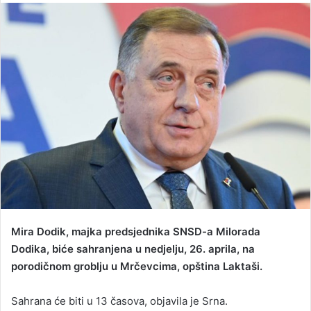
n
d
a
n
e
m
a
i
l
Mira Dodik, majka predsjednika SNSD-a Milorada
Dodika, biće sahranjena u nedjelju, 26. aprila, na
porodičnom groblju u Mrčevcima, opština Laktaši.
Sahrana će biti u 13 časova, objavila je Srna.