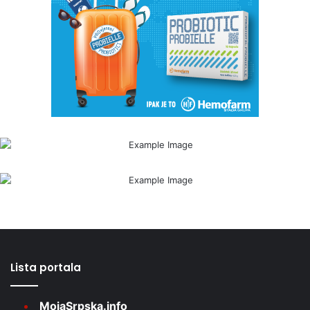
Lista portala
MojaSrpska.info