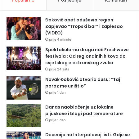
Đoković opet oduševio region:
Zapjevao “Tropski bar” i zaplesao
(VIDEO)
prije 4 minute
Spektakularna druga noć Freshwave
festivala : Od regionalnih hitova do
svjetskog elektronskog zvuka
prije 24 sata
Novak Đoković otvorio dušu: “Taj
poraz me uništio”
prije 1 dan
Danas naoblačenje uz lokalne
pljuskove i blagi pad temperature
prije 1 dan
Decenija na Interpolovoj listi: Gdje se