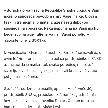
–
Boračka organizacija Republike Srpske upućuje Vam
iskreno saučešće povodom smrti Vaše majke. U ovim
teškim trenucima, primite izraze našeg dubokog
saosjećanja i podrške. Neka uspomena na Vašu majku
bude izvor snage i utjehe Vama i Vašoj porodici –
saopšteno je iz BORS-a.
Iz Asocijacije “Stvaraoci Republike Srpske” su naveli da u
ovim teškim trenucima dijele bol sa predsjednikom SNSD-
a, znajući da je majka stub svake porodice, nepresušni
izvor ljubavi i tiha snaga koja nas prati kroz sve životne
pobjede i iskušenja.
Saučešća su, između ostalih, uputili i Miloš Vučević,
predsjednik SNS-a, predsjednik Američkog udruženja
jevrejskih advokata i pravnika Robert Garson te izraelski
humanista i privrednik Moše Levi.