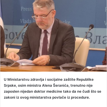
d
a
n
e
m
a
i
l
U Ministarstvu zdravlja i socijalne zaštite Republike
Srpske, osim ministra Alena Šeranića, trenutno nije
zaposlen nijedan doktor medicine tako da ne čudi što se
zakoni iz ovog ministarstva povlače iz procedure.