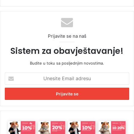
Prijavite se na naš
Sistem za obavještavanje!
Budite u toku sa posljednjim novostima.
U
n
e
s
i
t
e
E
K
m
a
a
d