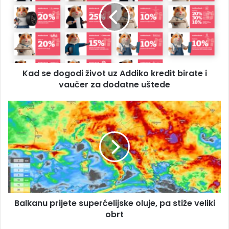
i
s
l
e
a
d
d
o
r
g
e
o
s
Kad se dogodi život uz Addiko kredit birate i
d
u
vaučer za dodatne uštede
i
ž
i
B
v
a
o
l
t
k
u
a
z
n
A
u
d
p
d
r
i
Balkanu prijete superćelijske oluje, pa stiže veliki
i
k
obrt
j
o
e