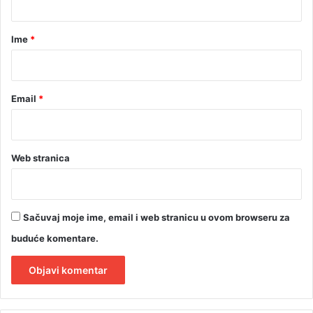
a
r
Ime
*
*
Email
*
Web stranica
Sačuvaj moje ime, email i web stranicu u ovom browseru za
buduće komentare.
A