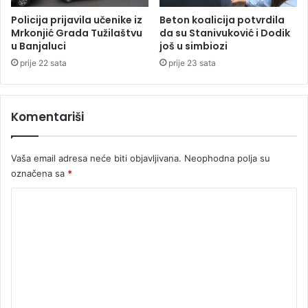
d
p
o
a
Policija prijavila učenike iz
Beton koalicija potvrdila
d
s
Mrkonjić Grada Tužilaštvu
da su Stanivuković i Dodik
a
u Banjaluci
još u simbiozi
t
t
i
prije 22 sata
prije 23 sata
n
ž
e
e
u
v
Komentariši
š
e
t
l
e
i
Vaša email adresa neće biti objavljivana.
Neophodna polja su
d
k
označena sa
*
e
i
o
K
b
o
r
t
m
e
n
t