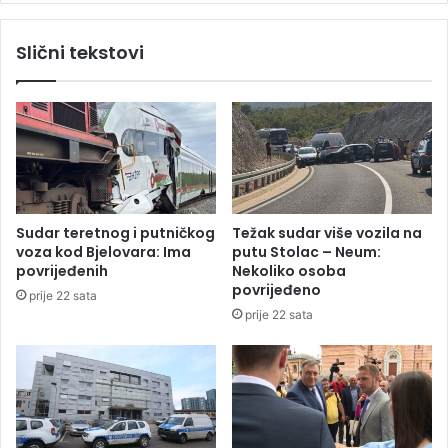
k
t
r
e
Slični tekstovi
e
s
d
u
i
p
t
e
b
r
i
ć
r
e
a
l
t
i
Sudar teretnog i putničkog
Težak sudar više vozila na
e
j
voza kod Bjelovara: Ima
putu Stolac – Neum:
i
s
povrijeđenih
Nekoliko osoba
v
k
povrijeđeno
prije 22 sata
a
e
prije 22 sata
u
o
č
l
e
u
r
j
z
e
a
,