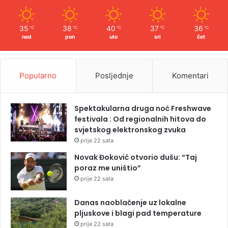
35
38
40
37
36
℃
℃
℃
℃
℃
ned
pon
uto
sri
čet
Popularno
Posljednje
Komentari
Spektakularna druga noć Freshwave
festivala : Od regionalnih hitova do
svjetskog elektronskog zvuka
prije 22 sata
Novak Đoković otvorio dušu: “Taj
poraz me uništio”
prije 22 sata
Danas naoblačenje uz lokalne
pljuskove i blagi pad temperature
prije 22 sata