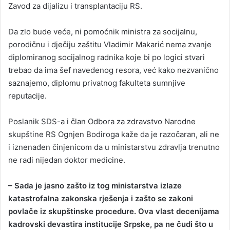
Zavod za dijalizu i transplantaciju RS.
Da zlo bude veće, ni pomoćnik ministra za socijalnu,
porodičnu i dječiju zaštitu Vladimir Makarić nema zvanje
diplomiranog socijalnog radnika koje bi po logici stvari
trebao da ima šef navedenog resora, već kako nezvanično
saznajemo, diplomu privatnog fakulteta sumnjive
reputacije.
Poslanik SDS-a i član Odbora za zdravstvo Narodne
skupštine RS Ognjen Bodiroga kaže da je razočaran, ali ne
i iznenađen činjenicom da u ministarstvu zdravlja trenutno
ne radi nijedan doktor medicine.
– Sada je jasno zašto iz tog ministarstva izlaze
katastrofalna zakonska rješenja i zašto se zakoni
povlače iz skupštinske procedure. Ova vlast decenijama
kadrovski devastira institucije Srpske, pa ne čudi što u