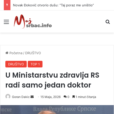
Novak Đoković otvorio dušu: “Taj poraz me uništio”
Meni
P
Početna
/
DRUŠTVO
DRUŠTVO
TOP 1
U Ministarstvu zdravlja RS
radi samo jedan doktor
Goran Dakic
S
15 Maja, 2026
0
1 minut čitanja
e
n