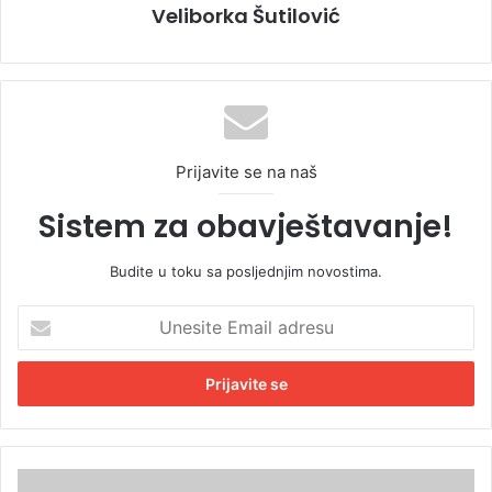
Veliborka Šutilović
Prijavite se na naš
Sistem za obavještavanje!
Budite u toku sa posljednjim novostima.
U
n
e
s
i
t
e
E
T