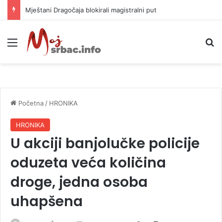
Mještani Dragočaja blokirali magistralni put
Meni
P
Početna
/
HRONIKA
HRONIKA
U akciji banjolučke policije
oduzeta veća količina
droge, jedna osoba
uhapšena