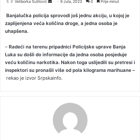
Veliborka Šutilović
S
9 Jula, 2023
0
Prije minut
e
Banjalučka policija sprovodi još jednu akciju, u kojoj je
n
zaplijenjena veća količina droge, a jedna osoba je
d
uhapšena.
a
n
–
Radeći na terenu pripadnici Policijske uprave Banja
e
Luka su došli do informacije da jedna osoba posjeduje
m
a
veću količinu narkotika. Nakon toga uslijedili su pretresi i
i
inspektori su pronašli više od pola kilograma marihuane –
l
rekao je izvor Srpskainfo.