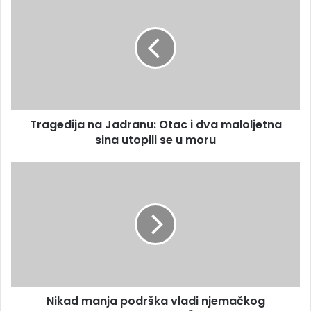
m
r
a
a
i
g
l
e
a
d
d
i
r
j
e
a
s
Tragedija na Jadranu: Otac i dva maloljetna
n
u
sina utopili se u moru
a
J
a
N
d
i
r
k
a
a
n
d
u
m
:
a
O
n
t
j
a
Nikad manja podrška vladi njemačkog
a