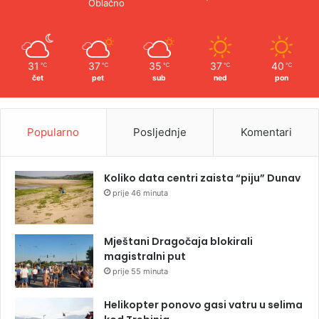
Oblačno
31
37
35
37
40
℃
℃
℃
℃
℃
čet
pet
sub
ned
pon
Popularno
Posljednje
Komentari
Koliko data centri zaista “piju” Dunav
prije 46 minuta
Mještani Dragočaja blokirali
magistralni put
prije 55 minuta
Helikopter ponovo gasi vatru u selima