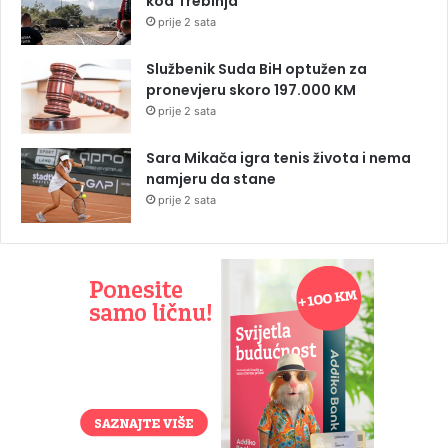
kod Trebinja
prije 2 sata
Službenik Suda BiH optužen za
pronevjeru skoro 197.000 KM
prije 2 sata
Sara Mikača igra tenis života i nema
namjeru da stane
prije 2 sata