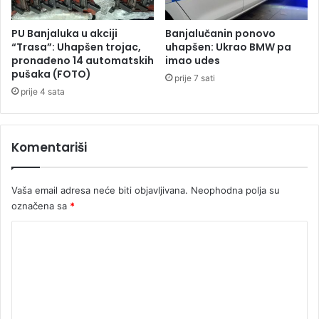
p
a
i
n
PU Banjaluka u akciji
Banjalučanin ponovo
l
c
“Trasa”: Uhapšen trojac,
uhapšen: Ukrao BMW pa
i
e
pronađeno 14 automatskih
imao udes
s
pušaka (FOTO)
l
prije 7 sati
e
a
prije 4 sata
u
r
m
a
o
O
Komentariši
r
l
u
a
f
Vaša email adresa neće biti objavljivana.
Neophodna polja su
a
označena sa
*
Š
o
K
l
o
c
a
m
e
n