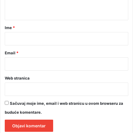
t
a
r
Ime
*
*
Email
*
Web stranica
Sačuvaj moje ime, email i web stranicu u ovom browseru za
buduće komentare.