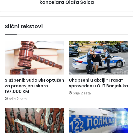
c
kancelara Olafa Šolca
p
i
o
d
d
v
r
Slični tekstovi
a
š
m
k
a
a
l
v
o
l
l
a
j
d
e
i
t
n
Službenik Suda BiH optužen
Uhapšeni u akciji “Trasa”
n
j
za pronevjeru skoro
sproveden u OJT Banjaluka
a
e
197.000 KM
prije 2 sata
s
m
prije 2 sata
i
a
n
č
a
k
u
o
t
g
o
k