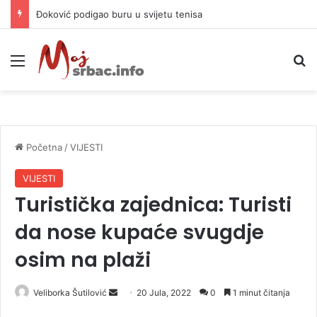
APIF izgubio spor sa komšijama, mora platiti 10.000 KM
Meni
P
Početna
/
VIJESTI
VIJESTI
Turistička zajednica: Turisti
da nose kupaće svugdje
osim na plaži
Veliborka Šutilović
S
20 Jula, 2022
0
1 minut čitanja
e