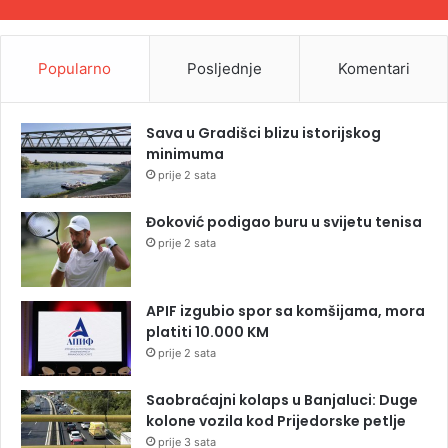
Popularno
Posljednje
Komentari
Sava u Gradišci blizu istorijskog
minimuma
prije 2 sata
Đoković podigao buru u svijetu tenisa
prije 2 sata
APIF izgubio spor sa komšijama, mora
platiti 10.000 KM
prije 2 sata
Saobraćajni kolaps u Banjaluci: Duge
kolone vozila kod Prijedorske petlje
prije 3 sata