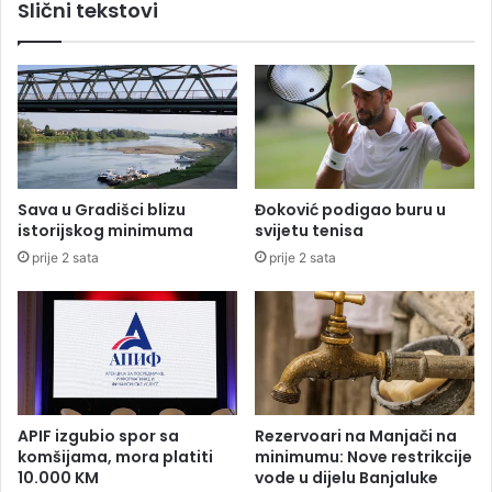
Slični tekstovi
p
z
a
2
1
.
j
u
l
Sava u Gradišci blizu
Đoković podigao buru u
2
istorijskog minimuma
svijetu tenisa
0
prije 2 sata
prije 2 sata
2
2
.
g
o
d
i
n
APIF izgubio spor sa
Rezervoari na Manjači na
e
komšijama, mora platiti
minimumu: Nove restrikcije
10.000 KM
vode u dijelu Banjaluke