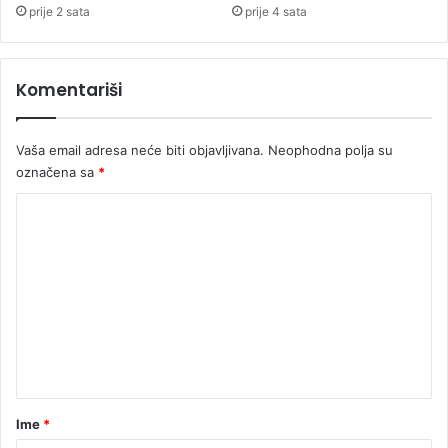
prije 2 sata
prije 4 sata
Komentariši
Vaša email adresa neće biti objavljivana.
Neophodna polja su
označena sa
*
K
o
m
e
n
t
a
r
Ime
*
*