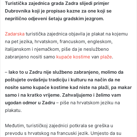
Turistička zajednica grada Zadra slijedi primjer
n
Dubrovnika koji je propisao kazne za one koji se
d
neprilično odjeveni šetaju gradskim jezgrom.
a
n
Zadarska
turistička zajednica objavila je plakat na kojemu
e
na pet jezika, hrvatskom, francuskom, engleskom,
m
a
italijanskom i njemačkom, piše da je neslužbeno
i
zabranjeno nositi samo
kupaće kostime
van
plaže
.
l
–
Iako to u Zadru nije službeno zabranjeno, molimo da
poštujete ovdašnju tradiciju i kulturu na način da ne
nosite samo kupaće kostime kad niste na plaži, pa makar
samo i na kratko vrijeme. Zahvaljujemo i želimo vam
ugodan odmor u Zadru
– piše na hrvatskom jeziku na
plakatu.
Međutim, turističkoj zajednici potkrala se greška u
prevodu s hrvatskog na francuski jezik. Umjesto da su