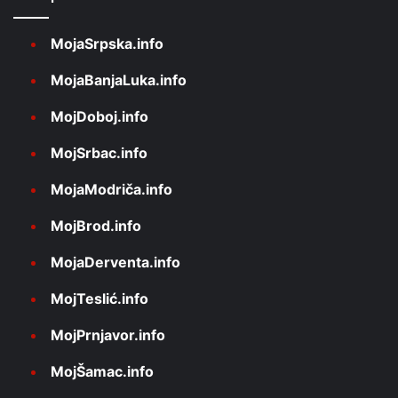
MojaSrpska.info
MojaBanjaLuka.info
MojDoboj.info
MojSrbac.info
MojaModriča.info
MojBrod.info
MojaDerventa.info
MojTeslić.info
MojPrnjavor.info
MojŠamac.info