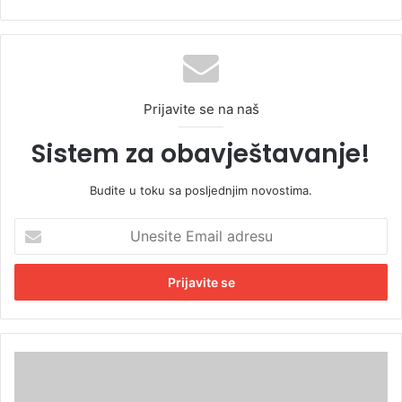
Prijavite se na naš
Sistem za obavještavanje!
Budite u toku sa posljednjim novostima.
U
n
e
s
i
t
e
E
Z
m
e
a
m