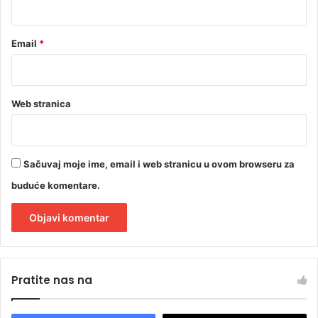
Email
*
Web stranica
Sačuvaj moje ime, email i web stranicu u ovom browseru za
buduće komentare.
A
l
Pratite nas na
t
e