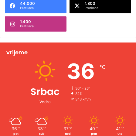
44.000
1.800
r
Pratilaca
Pratilaca
n
1.400
a
Pratilaca
t
i
v
Vrijeme
e
36
℃
:
Srbac
36º - 23º
32%
3.13 km/h
Vedro
36
33
37
40
41
℃
℃
℃
℃
℃
pet
sub
ned
pon
uto