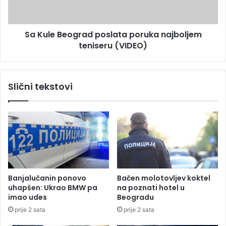
i
B
o
e
a
o
p
Sa Kule Beograd poslata poruka najboljem
g
l
teniseru (VIDEO)
r
i
a
k
d
a
p
Slični tekstovi
c
o
i
s
j
l
u
a
d
t
a
a
s
p
m
o
a
r
Banjalučanin ponovo
Bačen molotovljev koktel
n
u
uhapšen: Ukrao BMW pa
na poznati hotel u
j
k
imao udes
Beogradu
i
a
prije 2 sata
prije 2 sata
o
n
m
a