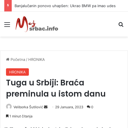
Banjalučanin ponovo uhapšen: Ukrao BMW pa imao udes
Meni
P
Početna
/
HRONIKA
HRONIKA
Tuga u Srbiji: Braća
preminula u istom danu
Veliborka Šutilović
S
29 Januara, 2023
0
e
1 minut čitanja
n
d