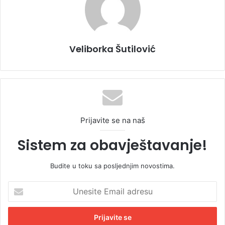
Veliborka Šutilović
Prijavite se na naš
Sistem za obavještavanje!
Budite u toku sa posljednjim novostima.
U
n
e
s