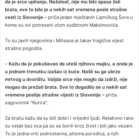
da je srce upitanju. Nažalost, nije mu bilo spasa žali
brata, sve to bilo je u nekih sat vremena posle strašne
vesti iz Slovenije –
priča jedan mještanin Lipničkog Šora u
kome su svi potreseni zlom sudbinom Maksimovića.
To su javili njegovima i Milisava je takav tragična vijest
strašno pogodila.
–
Kažu da je pokušavao da uteši njihovu majku, a onda je
u jednom trenutku izašao iz kuće. Našli su ga ubrzo
mrtvog u dvorištu. Valjda srce nije moglo da izdrži, nije
mogao da prežali brata. Sve to dogodilo se u nekih sat
vremena poslije strašne vijesti iz Slovenije –
priča
sagovornik "Kurira".
Za braću kažu da su bili dobri i vrijedni ljudi. Relativno rano
su ostali bez oca pa su se borili kroz život i bili jako vezani.
To je jedna vrlo jednostavna, pitoma porodica, a njih