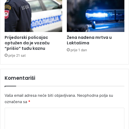
e
j
t
b
a
o
n
l
j
j
e
e
Prijedorski policajac
Žena nađena mrtva u
n
m
optužen da je vozaču
Laktašima
a
t
“prišio” tuđu kaznu
prije 1 dan
s
e
prije 21 sat
t
n
a
i
v
s
Komentariši
e
e
(
r
V
u
Vaša email adresa neće biti objavljivana.
Neophodna polja su
I
(
D
označena sa
*
V
E
I
K
O
D
)
E
o
O