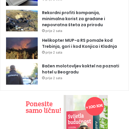
Rekordni profiti kompanija,
minimalna korist za građane i
nepovratna šteta za prirodu
prije 2 sata
Helikopter MUP-a RS pomaže kod
Trebinja, gori i kod Konjica i Kladnja
prije 2 sata
Bačen molotovljev koktel na poznati
hotel u Beogradu
prije 2 sata