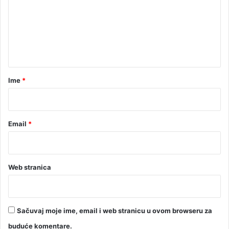
m
)
e
n
t
a
r
Ime
*
*
Email
*
Web stranica
Sačuvaj moje ime, email i web stranicu u ovom browseru za
buduće komentare.