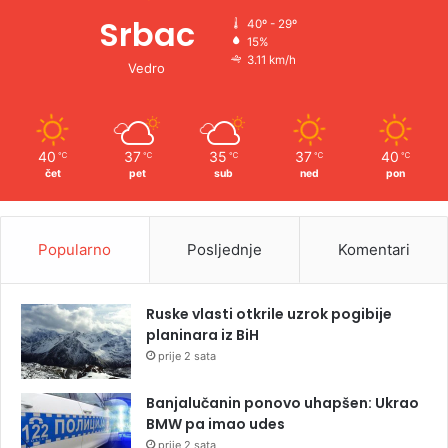
Srbac
40º - 29º
15%
3.11 km/h
Vedro
40
37
35
37
40
℃
℃
℃
℃
℃
čet
pet
sub
ned
pon
Popularno
Posljednje
Komentari
Ruske vlasti otkrile uzrok pogibije
planinara iz BiH
prije 2 sata
Banjalučanin ponovo uhapšen: Ukrao
BMW pa imao udes
prije 2 sata