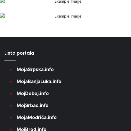
Lista portala
MojaSrpska.info
MojaBanjaLuka.info
MojDoboj.info
MojSrbac.info
MojaModriča.info
MojBrod.info