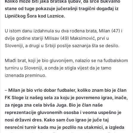
Koliko može biti jaka bratska ljubav, da srce bukvalno
a
stane od tuge pokazuje jučerašnji tragični događaj iz
n
Lipničkog Šora kod Loznice.
e
m
U istom danu izdahnula su dva rođena brata, Milan (47) i
a
dvije godine stariji Milisav (49) Maksimović, prvi u
i
Sloveniji, a drugi u Srbiji poslije saznanja šta se desilo.
l
Mlađi brat, koji je bio gluvonijem, nalazio se na fudbalskom
turniru u Sloveniji, a onda je stigla vijest da je tamo
iznenada preminuo.
–
Milan je bio vrlo dobar fudbaler, koliko znam bio je član
FK Sloge iz našeg sela za koju je povremeno igrao, inače,
za njega zna cela bivša Juga. Bio je član naše
reprezentacije gluvonemih ososba i veoma uspešno je
nosi državni dres. Kako sam čuo igrao je juče taj
nesrećni turnir kada mu je pozlilo na utakmici, a izgleda