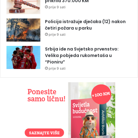
prikrila 370.000 KM
prije 9 sati
Policija istražuje dječaka (12) nakon
četiri požara u parku
prije 9 sati
Srbija ide na Svjetsko prvenstvo:
Velika pobjeda rukometaša u
“Pioniru”
prije 9 sati