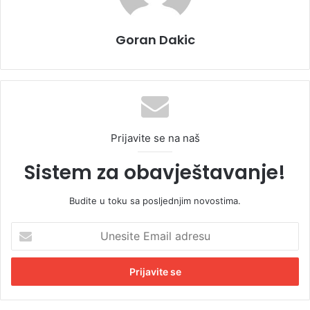
Goran Dakic
Prijavite se na naš
Sistem za obavještavanje!
Budite u toku sa posljednjim novostima.
U
n
e
s
i
t