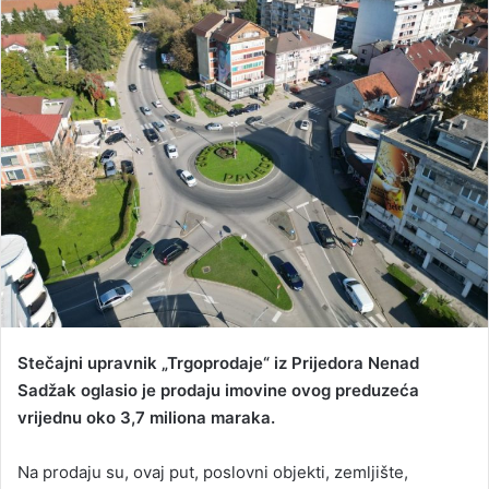
d
a
n
e
m
a
i
l
Stečajni upravnik „Trgoprodaje“ iz Prijedora Nenad
Sadžak oglasio je prodaju imovine ovog preduzeća
vrijednu oko 3,7 miliona maraka.
Na prodaju su, ovaj put, poslovni objekti, zemljište,