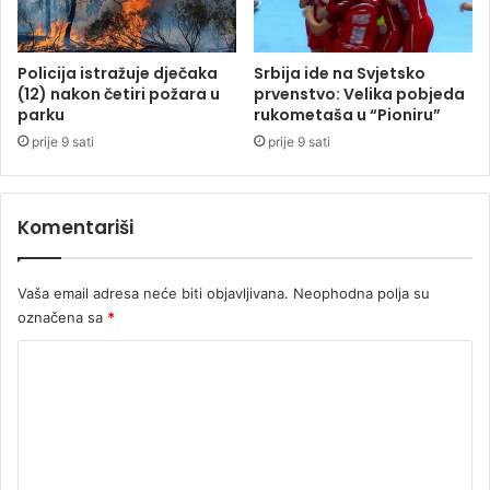
S
t
r
r
b
a
Policija istražuje dječaka
Srbija ide na Svjetsko
i
k
(12) nakon četiri požara u
prvenstvo: Velika pobjeda
j
parku
rukometaša u “Pioniru”
t
u
o
prije 9 sati
prije 9 sati
r
a
Komentariši
Vaša email adresa neće biti objavljivana.
Neophodna polja su
označena sa
*
K
o
m
e
n