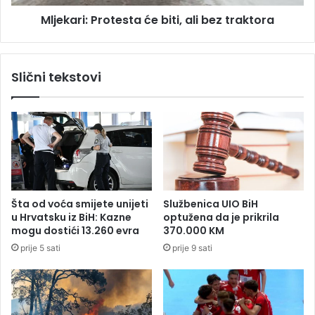
o
:
n
Mljekari: Protesta će biti, ali bez traktora
P
o
r
ć
o
i
t
Slični tekstovi
b
e
l
s
o
t
k
a
a
ć
d
e
e
b
i
i
n
t
Šta od voća smijete unijeti
Službenica UIO BiH
a
i
u Hrvatsku iz BiH: Kazne
optužena da je prikrila
u
,
mogu dostići 13.260 evra
370.000 KM
l
a
prije 5 sati
prije 9 sati
a
l
s
i
k
b
u
e
u
z