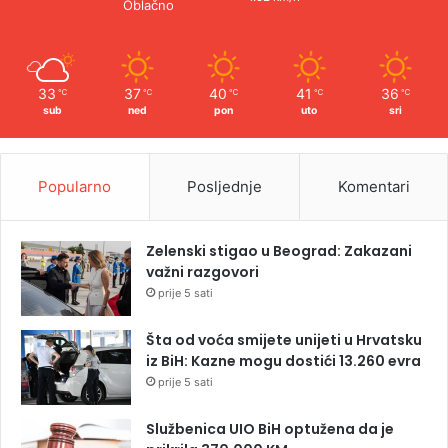
Oblačno
33
37
40
41
36
℃
℃
℃
℃
℃
sub
ned
pon
uto
sri
Popularno
Posljednje
Komentari
Zelenski stigao u Beograd: Zakazani
važni razgovori
prije 5 sati
Šta od voća smijete unijeti u Hrvatsku
iz BiH: Kazne mogu dostići 13.260 evra
prije 5 sati
Službenica UIO BiH optužena da je