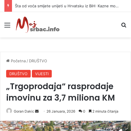
Šta od voća smijete unijeti u Hrvatsku iz BiH: Kazne mogu dostići 13.260 evra
Meni
P
Početna
/
DRUŠTVO
DRUŠTVO
VIJESTI
„Trgoprodaja“ rasprodaje
imovinu za 3,7 miliona KM
Goran Dakic
S
26 Januara, 2026
0
2 minuta čitanja
e
n