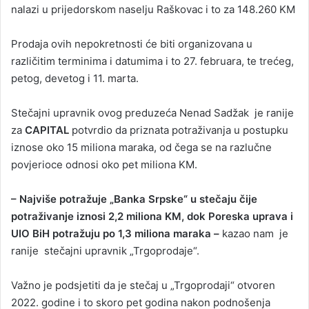
nalazi u prijedorskom naselju Raškovac i to za 148.260 KM
Prodaja ovih nepokretnosti će biti organizovana u
različitim terminima i datumima i to 27. februara, te trećeg,
petog, devetog i 11. marta.
Stečajni upravnik ovog preduzeća Nenad Sadžak je ranije
za
CAPITAL
potvrdio da priznata potraživanja u postupku
iznose oko 15 miliona maraka, od čega se na razlučne
povjerioce odnosi oko pet miliona KM.
– Najviše potražuje „Banka Srpske“ u stečaju čije
potraživanje iznosi 2,2 miliona KM, dok Poreska uprava i
UIO BiH potražuju po 1,3 miliona maraka –
kazao nam je
ranije stečajni upravnik „Trgoprodaje“.
Važno je podsjetiti da je stečaj u „Trgoprodaji“ otvoren
2022. godine i to skoro pet godina nakon podnošenja