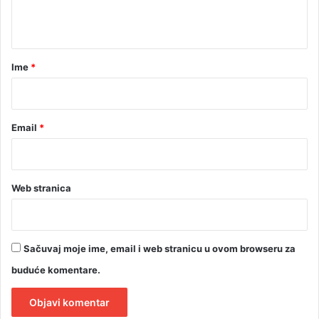
t
a
r
Ime
*
*
Email
*
Web stranica
Sačuvaj moje ime, email i web stranicu u ovom browseru za
buduće komentare.