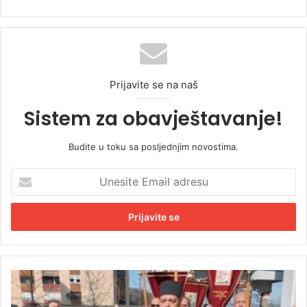
Prijavite se na naš
Sistem za obavještavanje!
Budite u toku sa posljednjim novostima.
U
n
e
s
i
t
e
E
V
m
j
a
e