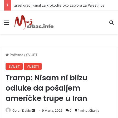
Izrael gradi kanal za krokodile oko zatvora za Palestince
Meni
P
Početna
/
SVIJET
SVIJET
VIJESTI
Tramp: Nisam ni blizu
odluke da pošaljem
američke trupe u Iran
Goran Dakic
S
9 Marta, 2026
0
1 minut čitanja
e