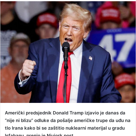
n
d
a
n
e
m
a
i
l
Američki predsjednik Donald Tramp izjavio je danas da
“nije ni blizu” odluke da pošalje američke trupe da uđu na
tlo Irana kako bi se zaštitio nuklearni materijal u gradu
Isfahanu, prenio je Njujork post.