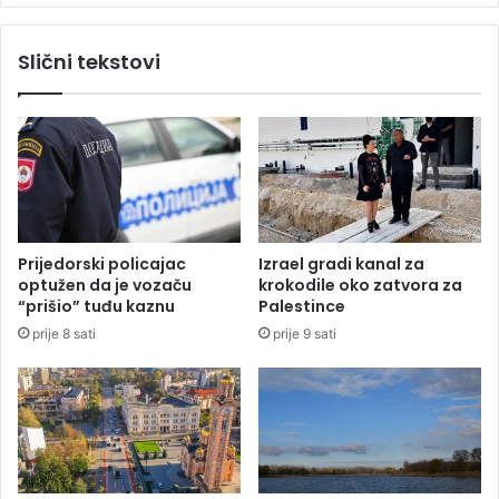
i
j
č
e
Slični tekstovi
u
r
d
a
o
t
t
u
v
"
o
z
r
a
n
v
u
r
Prijedorski policajac
Izrael gradi kanal za
i
š
optužen da je vozaču
krokodile oko zatvora za
k
n
“prišio” tuđu kaznu
Palestince
o
o
prije 8 sati
prije 9 sati
n
j
u
f
i
a
z
z
R
i
u
"
s
,