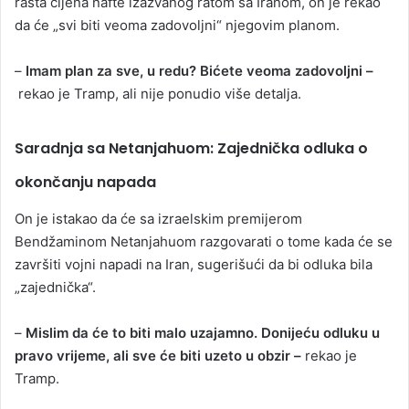
rasta cijena nafte izazvanog ratom sa Iranom, on je rekao
da će „svi biti veoma zadovoljni“ njegovim planom.
–
Imam plan za sve, u redu? Bićete veoma zadovoljni –
rekao je Tramp, ali nije ponudio više detalja.
Saradnja sa Netanjahuom: Zajednička odluka o
okončanju napada
On je istakao da će sa izraelskim premijerom
Bendžaminom Netanjahuom razgovarati o tome kada će se
završiti vojni napadi na Iran, sugerišući da bi odluka bila
„zajednička“.
–
Mislim da će to biti malo uzajamno. Donijeću odluku u
pravo vrijeme, ali sve će biti uzeto u obzir –
rekao je
Tramp.