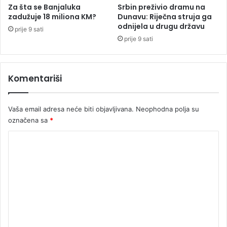
i
I
Za šta se Banjaluka
Srbin preživio dramu na
j
r
zadužuje 18 miliona KM?
Dunavu: Riječna struja ga
e
a
odnijela u drugu državu
prije 9 sati
n
prije 9 sati
c
i
g
Komentariši
a
d
e
Vaša email adresa neće biti objavljivana.
Neophodna polja su
m
označena sa
*
a
n
K
t
u
o
j
m
u
e
n
t