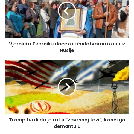
i
r
l
n
a
i
d
c
r
i
e
u
s
Vjernici u Zvorniku dočekali čudotvornu ikonu iz
Z
u
Rusije
v
o
r
T
n
r
i
a
k
m
u
p
d
t
o
v
č
r
e
d
k
Tramp tvrdi da je rat u "završnoj fazi", Iranci ga
i
a
demantuju
d
l
a