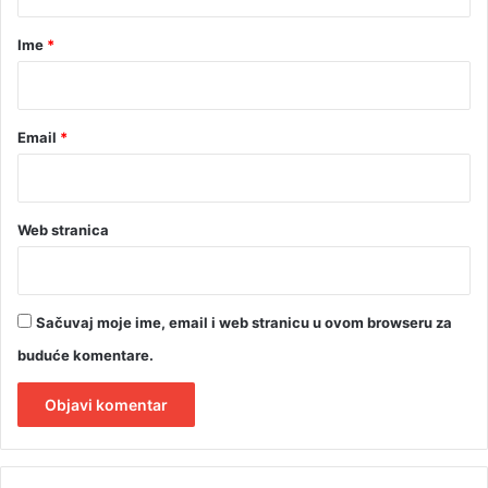
a
r
Ime
*
*
Email
*
Web stranica
Sačuvaj moje ime, email i web stranicu u ovom browseru za
buduće komentare.
A
l