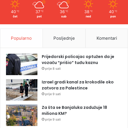
40
37
36
38
40
℃
℃
℃
℃
℃
čet
pet
sub
ned
pon
Popularno
Posljednje
Komentari
Prijedorski policajac optužen da je
vozaču “prišio” tuđu kaznu
prije 8 sati
Izrael gradi kanal za krokodile oko
zatvora za Palestince
prije 9 sati
Za šta se Banjaluka zadužuje 18
miliona KM?
prije 9 sati