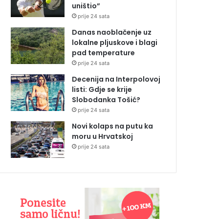
uništio”
prije 24 sata
Danas naoblačenje uz
lokalne pljuskove i blagi
pad temperature
prije 24 sata
Decenija na Interpolovoj
listi: Gdje se krije
Slobodanka Tošić?
prije 24 sata
Novi kolaps na putu ka
moru u Hrvatskoj
prije 24 sata