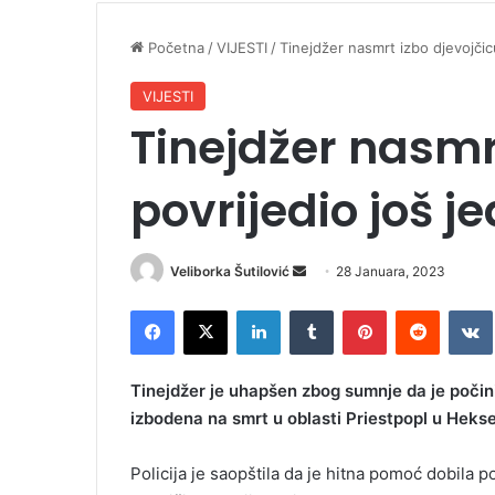
Početna
/
VIJESTI
/
Tinejdžer nasmrt izbo djevojčic
VIJESTI
Tinejdžer nasmrt
povrijedio još 
Veliborka Šutilović
S
28 Januara, 2023
e
Facebook
X
LinkedIn
Tumblr
Pinterest
Reddit
VK
n
d
a
Tinejdžer je uhapšen zbog sumnje da je počini
n
izbodena na smrt u oblasti Priestpopl u Heksem
e
m
Policija je saopštila da je hitna pomoć dobila p
a