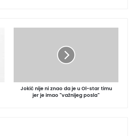
J
o
k
i
ć
n
i
j
e
Jokić nije ni znao da je u Ol-star timu
n
jer je imao "važnijeg posla"
i
z
n
a
o
d
a