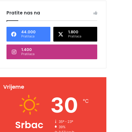
Pratite nas na
44.000
1.800
Pratilaca
Pratilaca
1.400
Pratilaca
Vrijeme
30
℃
Srbac
35º - 23º
39%