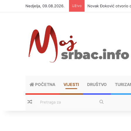
Nedjelja, 09.08.2026.
Uživo
Danas naoblačenje uz lo
POČETNA
VIJESTI
DRUŠTVO
TURIZA
Nasumični tekstovi
Pretraga
za