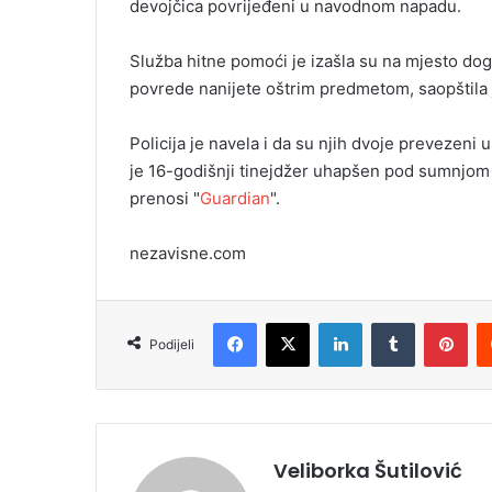
devojčica povrijeđeni u navodnom napadu.
i
l
Služba hitne pomoći je izašla su na mjesto doga
povrede nanijete oštrim predmetom, saopštila j
Policija je navela i da su njih dvoje prevezeni 
je 16-godišnji tinejdžer uhapšen pod sumnjom za
prenosi "
Guardian
".
nezavisne.com
Facebook
X
LinkedIn
Tumblr
Pinterest
Podijeli
Veliborka Šutilović