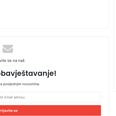
vite se na naš
obavještavanje!
sa posljednjim novostima.