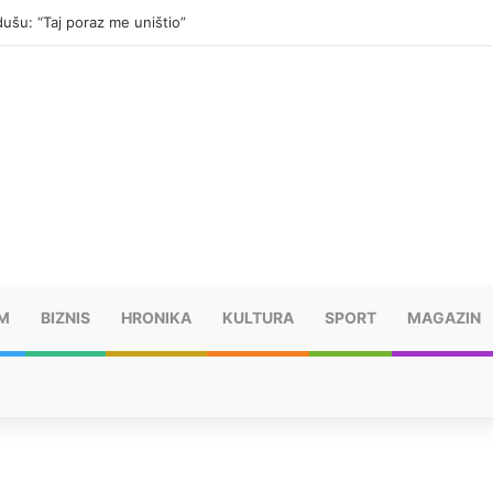
kalne pljuskove i blagi pad temperature
M
BIZNIS
HRONIKA
KULTURA
SPORT
MAGAZIN