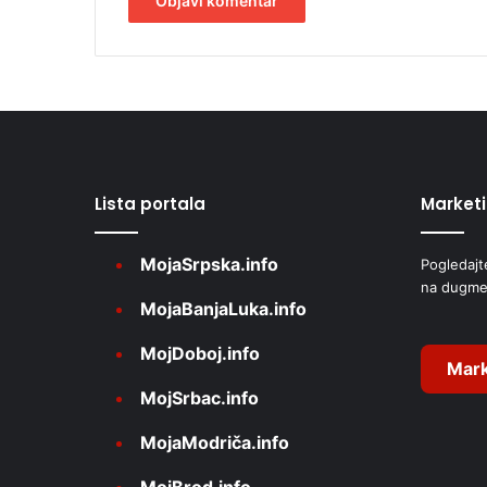
A
l
t
e
r
Lista portala
Market
n
a
MojaSrpska.info
Pogledajt
t
na dugme
i
MojaBanjaLuka.info
v
MojDoboj.info
e
Mark
MojSrbac.info
:
MojaModriča.info