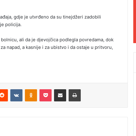
đaja, gdje je utvrđeno da su tinejdžeri zadobili
e policija.
u bolnicu, ali da je djevojčica podlegla povredama, dok
 napad, a kasnije i za ubistvo i da ostaje u pritvoru,
Reddit
VKontakte
Odnoklassniki
Pocket
Podijeli putem Emaila
Odštampaj