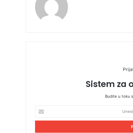
Prija
Sistem za 
Budite u toku 
U
n
e
s