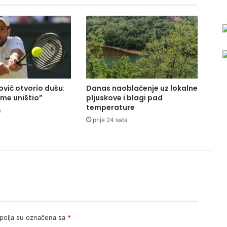
j
e
u
O
l
-
s
t
vić otvorio dušu:
Danas naoblačenje uz lokalne
a
 me uništio”
pljuskove i blagi pad
r
temperature
a
t
prije 24 sata
i
m
u
j
e
r
j
e
i
olja su označena sa
*
m