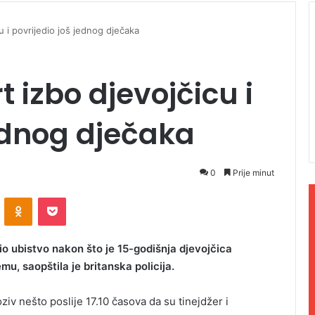
u i povrijedio još jednog dječaka
 izbo djevojčicu i
jednog dječaka
0
Prije minut
ontakte
Odnoklassniki
Pocket
o ubistvo nakon što je 15-godišnja djevojčica
u, saopštila je britanska policija.
oziv nešto poslije 17.10 časova da su tinejdžer i