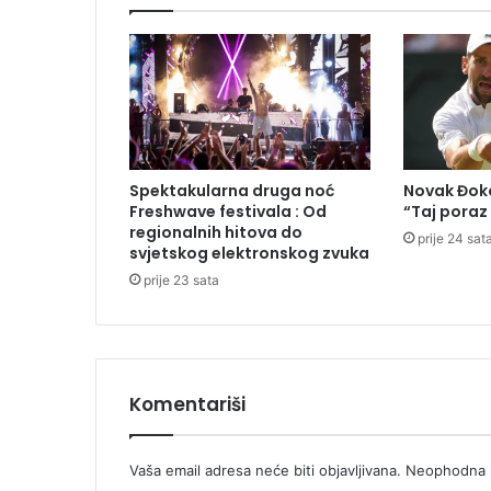
l
e
r
H
a
j
d
u
Spektakularna druga noć
Novak Đoko
k
Freshwave festivala : Od
“Taj poraz
a
regionalnih hitova do
prije 24 sat
svjetskog elektronskog zvuka
prije 23 sata
Komentariši
Vaša email adresa neće biti objavljivana.
Neophodna p