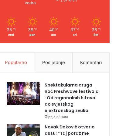
2.57 km/h
Vedro
35
38
40
37
36
℃
℃
℃
℃
℃
ned
pon
uto
sri
čet
Popularno
Posljednje
Komentari
Spektakularna druga
noć Freshwave festivala
: Od regionalnih hitova
do svjetskog
elektronskog zvuka
prije 23 sata
Novak Đoković otvorio
dušu: “Taj poraz me