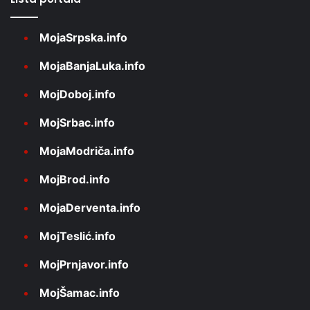
MojaSrpska.info
MojaBanjaLuka.info
MojDoboj.info
MojSrbac.info
MojaModriča.info
MojBrod.info
MojaDerventa.info
MojTeslić.info
MojPrnjavor.info
MojŠamac.info