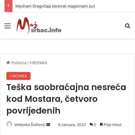
Mještani Dragočaja blokirali magistralni put
Meni
P
Početna
/
HRONIKA
HRONIKA
Teška saobraćajna nesreća
kod Mostara, četvoro
povrijeđenih
Veliborka Šutilović
S
9 Januara, 2023
0
Prije minut
e