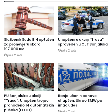
r
i
o
s
n
p
a
u
š
n
l
j
a
a
Službenik Suda BiH optužen
Uhapšeni u akciji “Trasa”
k
v
za pronevjeru skoro
sproveden u OJT Banjaluka
r
a
197.000 KM
prije 2 sata
v
j
prije 2 sata
a
u
v
u
n
s
o
l
ž
o
v
e
z
PU Banjaluka u akciji
Banjalučanin ponovo
a
“Trasa”: Uhapšen trojac,
uhapšen: Ukrao BMW pa
g
pronađeno 14 automatskih
imao udes
pušaka (FOTO)
l
prije 7 sati