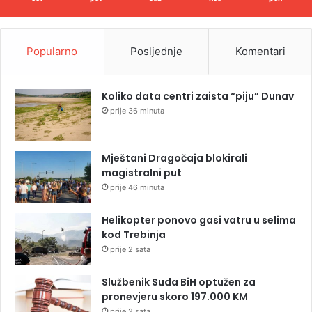
Popularno
Posljednje
Komentari
Koliko data centri zaista “piju” Dunav
prije 36 minuta
Mještani Dragočaja blokirali
magistralni put
prije 46 minuta
Helikopter ponovo gasi vatru u selima
kod Trebinja
prije 2 sata
Službenik Suda BiH optužen za
pronevjeru skoro 197.000 KM
prije 2 sata