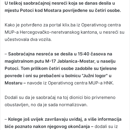
U teškoj saobraćajnoj nesreći koja se danas desila u
n
mjestu Potoci kod Mostara povrijeđene su četiri osobe.
d
a
Kako je potvrđeno za portal klix.ba iz Operativnog centra
n
MUP-a Hercegovačko-neretvanskog kantona, u nesreći su
e
učestvovala dva vozila.
m
a
i
–
Saobraćajna nesreća se desila u 15:40 časova na
l
magistralnom putu M-17 Jablanica-Mostar, u naselju
Potoci. Tom prilikom četiri osobe zadobile su tjelesne
povrede i oni su prebačeni u bolnicu "Južni logor" u
Mostaru –
navode iz Operativnog centra MUP-a HNK.
Dodali su da je saobraćaj na toj dionici bio privremeno
obustavljen, no da je sada normalizovan.
–
Kolege još uvijek završavaju uviđaj, a više informacija
biće poznato nakon njegovog okončanja –
dodali su iz