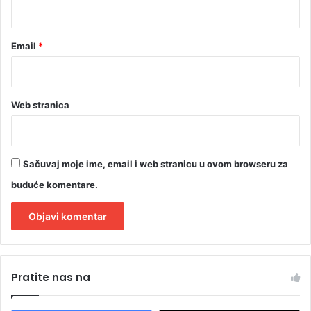
*
Email
*
Web stranica
Sačuvaj moje ime, email i web stranicu u ovom browseru za
buduće komentare.
A
l
Pratite nas na
t
e