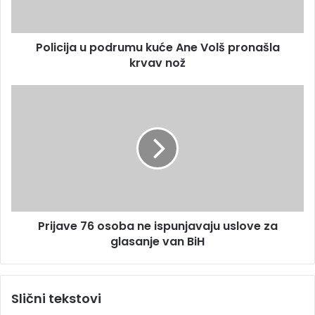
d
j
r
a
e
u
s
Policija u podrumu kuće Ane Volš pronašla
p
u
krvav nož
o
d
r
P
u
r
m
i
u
j
k
a
u
v
ć
e
e
7
A
6
n
Prijave 76 osoba ne ispunjavaju uslove za
o
e
glasanje van BiH
s
V
o
o
b
l
a
Slični tekstovi
š
n
p
e