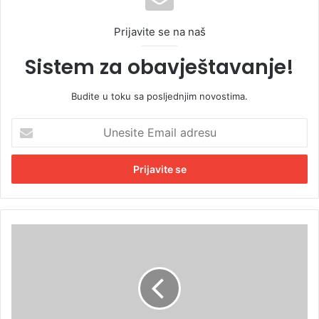
Prijavite se na naš
Sistem za obavještavanje!
Budite u toku sa posljednjim novostima.
U
n
e
s
i
t
e
E
P
m
o
a
l
i
i
l
c
a
i