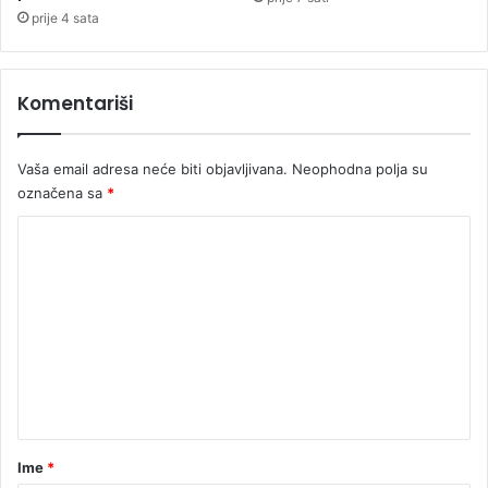
a
prije 4 sata
s
a
n
Komentariši
j
e
v
Vaša email adresa neće biti objavljivana.
Neophodna polja su
a
označena sa
*
n
B
K
i
o
H
m
e
n
t
a
r
Ime
*