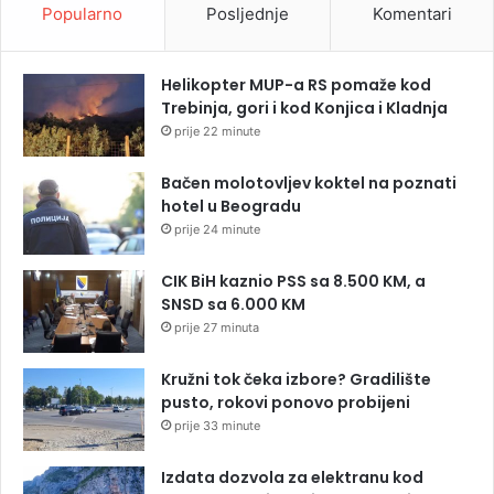
Popularno
Posljednje
Komentari
Helikopter MUP-a RS pomaže kod
Trebinja, gori i kod Konjica i Kladnja
prije 22 minute
Bačen molotovljev koktel na poznati
hotel u Beogradu
prije 24 minute
CIK BiH kaznio PSS sa 8.500 KM, a
SNSD sa 6.000 KM
prije 27 minuta
Kružni tok čeka izbore? Gradilište
pusto, rokovi ponovo probijeni
prije 33 minute
Izdata dozvola za elektranu kod