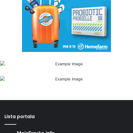
Lista portala
MojaSrpska.info