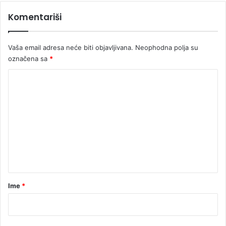
t
Komentariši
r
e
Vaša email adresa neće biti objavljivana.
Neophodna polja su
označena sa
*
K
o
m
e
n
t
a
r
Ime
*
*