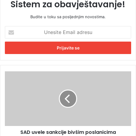
Sistem za obavještavanje!
Budite u toku sa posljednjim novostima.
U
n
e
s
i
t
e
E
S
m
A
a
D
i
u
l
v
a
e
d
l
r
e
e
s
s
SAD uvele sankcije bivšim poslanicima
a