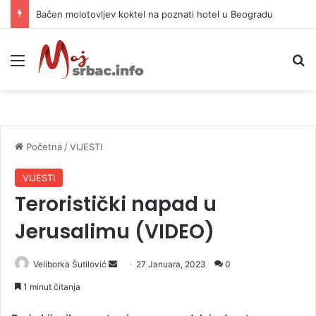
Bačen molotovljev koktel na poznati hotel u Beogradu
Meni
P
Početna
/
VIJESTI
VIJESTI
Teroristički napad u
Jerusalimu (VIDEO)
Veliborka Šutilović
S
27 Januara, 2023
0
e
1 minut čitanja
n
d