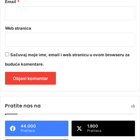
Email
*
Web stranica
Sačuvaj moje ime, email i web stranicu u ovom browseru za
buduće komentare.
A
l
Pratite nas na
t
e
44.000
1.800
r
Pratilaca
Pratilaca
n