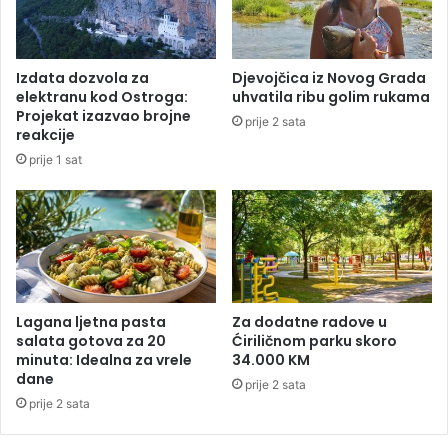
m
b
a
i
S
s
k
t
Izdata dozvola za
Djevojčica iz Novog Grada
u
v
elektranu kod Ostroga:
uhvatila ribu golim rukama
p
o
Projekat izazvao brojne
prije 2 sata
š
:
reakcije
t
R
prije 1 sat
i
o
n
đ
e
a
S
k
r
u
b
s
i
m
j
r
Lagana ljetna pasta
Za dodatne radove u
e
t
salata gotova za 20
Ćiriličnom parku skoro
minuta: Idealna za vrele
34.000 KM
i
dane
o
prije 2 sata
s
prije 2 sata
e
s