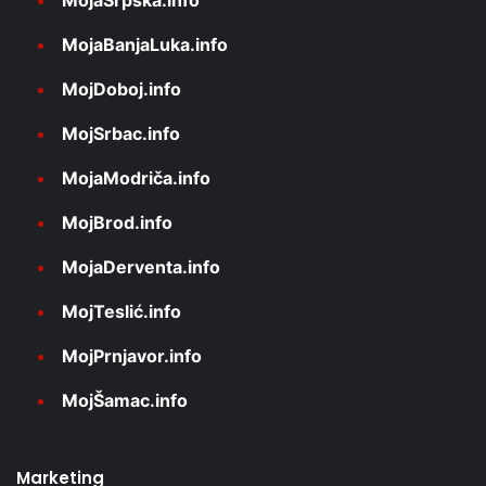
MojaBanjaLuka.info
MojDoboj.info
MojSrbac.info
MojaModriča.info
MojBrod.info
MojaDerventa.info
MojTeslić.info
MojPrnjavor.info
MojŠamac.info
Marketing