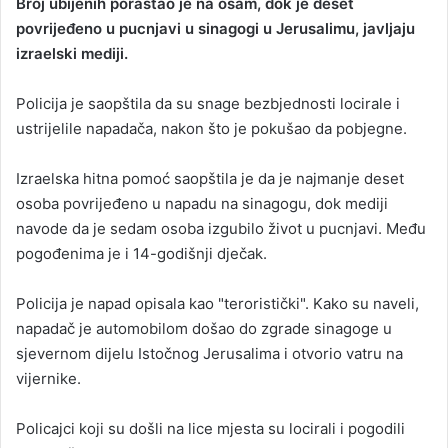
Broj ubijenih porastao je na osam, dok je deset
a
povrijeđeno u pucnjavi u sinagogi u Jerusalimu, javljaju
n
izraelski mediji.
e
m
Policija je saopštila da su snage bezbjednosti locirale i
a
ustrijelile napadača, nakon što je pokušao da pobjegne.
i
l
Izraelska hitna pomoć saopštila je da je najmanje deset
osoba povrijeđeno u napadu na sinagogu, dok mediji
navode da je sedam osoba izgubilo život u pucnjavi. Među
pogođenima je i 14-godišnji dječak.
Policija je napad opisala kao "teroristički". Kako su naveli,
napadač je automobilom došao do zgrade sinagoge u
sjevernom dijelu Istočnog Jerusalima i otvorio vatru na
vijernike.
Policajci koji su došli na lice mjesta su locirali i pogodili