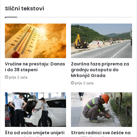
j
Slični tekstovi
e
č
a
k
a
s
t
r
a
Vrućine ne prestaju: Danas
Završna faza priprema za
h
i do 38 stepeni
gradnju autoputa do
u
Mrkonjić Grada
prije 2 sata
j
prije 2 sata
e
z
a
b
e
z
b
j
Šta od voća smijete unijeti
Strani radnici sve češće na