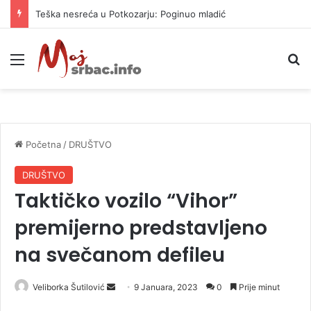
Teška nesreća u Potkozarju: Poginuo mladić
Meni
P
Početna
/
DRUŠTVO
DRUŠTVO
Taktičko vozilo “Vihor”
premijerno predstavljeno
na svečanom defileu
Veliborka Šutilović
S
9 Januara, 2023
0
Prije minut
e