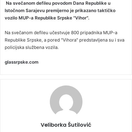
Na svečanom defileu povodom Dana Republike u
n
Istočnom Sarajevu premijerno je prikazano taktičko
d
vozilo MUP-a Republike Srpske "Vihor".
a
n
Na svečanom defileu učestvuje 800 pripadnika MUP-a
e
Republike Srpske, a pored "Vihora" predstavljena su i sva
m
a
policijska službena vozila.
i
l
glassrpske.com
Veliborka Šutilović