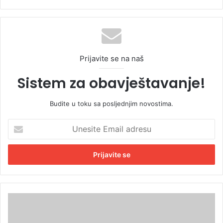
Prijavite se na naš
Sistem za obavještavanje!
Budite u toku sa posljednjim novostima.
U
n
e
s
i
t
e
E
P
m
r
a
e