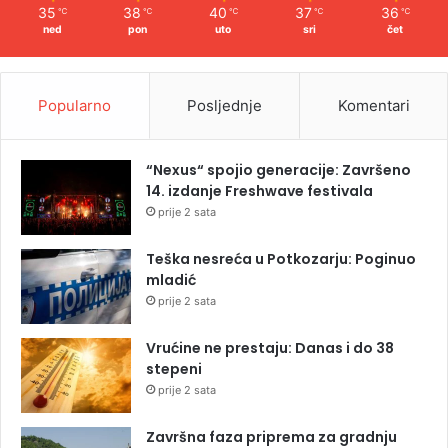
35
38
40
37
36
℃
℃
℃
℃
℃
ned
pon
uto
sri
čet
Popularno
Posljednje
Komentari
“Nexus“ spojio generacije: Završeno
14. izdanje Freshwave festivala
prije 2 sata
Teška nesreća u Potkozarju: Poginuo
mladić
prije 2 sata
Vrućine ne prestaju: Danas i do 38
stepeni
prije 2 sata
Završna faza priprema za gradnju