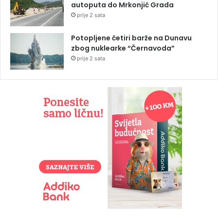
autoputa do Mrkonjić Grada
prije 2 sata
Potopljene četiri barže na Dunavu
zbog nuklearke “Černavoda”
prije 2 sata