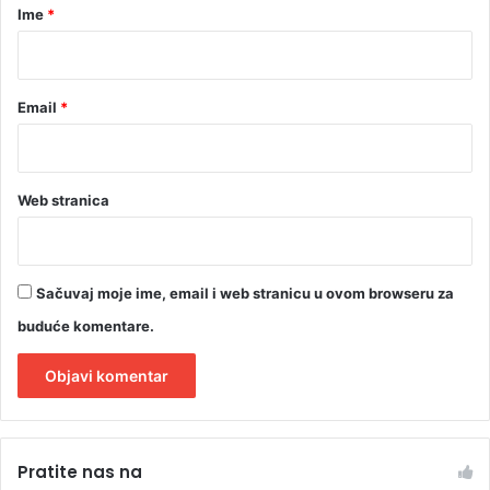
r
Ime
*
*
Email
*
Web stranica
Sačuvaj moje ime, email i web stranicu u ovom browseru za
buduće komentare.
A
l
Pratite nas na
t