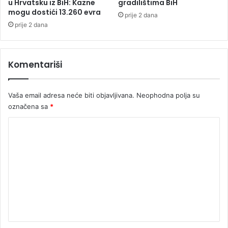
e
u Hrvatsku iz BiH: Kazne
gradilištima BiH
d
mogu dostići 13.260 evra
prije 2 dana
n
prije 2 dana
o
s
t
Komentariši
p
o
r
Vaša email adresa neće biti objavljivana.
Neophodna polja su
o
označena sa
*
d
i
K
c
e
o
m
e
n
t
a