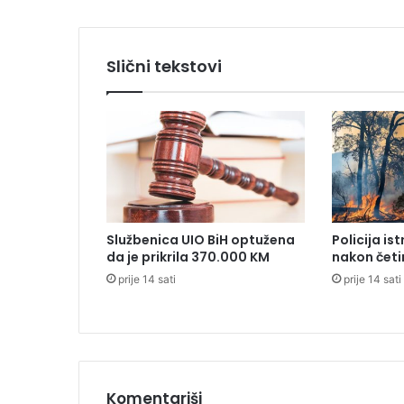
e
č
a
Slični tekstovi
k
a
o
s
u
m
n
j
i
Službenica UIO BiH optužena
Policija is
č
da je prikrila 370.000 KM
nakon četi
e
prije 14 sati
prije 14 sati
n
o
g
z
a
u
b
Komentariši