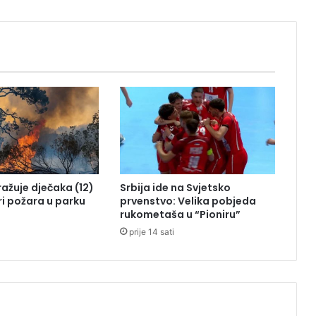
n
,
a
o
v
a
j
o
b
i
č
a
tražuje dječaka (12)
Srbija ide na Svjetsko
j
ri požara u parku
prvenstvo: Velika pobjeda
b
rukometaša u “Pioniru”
i
prije 14 sati
d
j
e
v
o
j