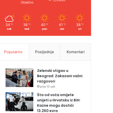
1.23 km/h
Oblačno
34
36
40
41
38
℃
℃
℃
℃
℃
sub
ned
pon
uto
sri
Popularno
Posljednje
Komentari
Zelenski stigao u
Beograd: Zakazani važni
razgovori
prije 10 sati
Šta od voća smijete
unijeti u Hrvatsku iz BiH:
Kazne mogu dostići
13.260 evra