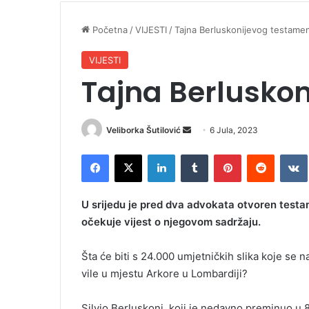
Početna
/
VIJESTI
/
Tajna Berluskonijevog testame
VIJESTI
Tajna Berlusko
Veliborka Šutilović
S
6 Jula, 2023
e
Facebook
X
LinkedIn
Tumblr
Pinterest
Reddit
VK
n
d
a
U srijedu je pred dva advokata otvoren testa
n
očekuje vijest o njegovom sadržaju.
e
m
Šta će biti s 24.000 umjetničkih slika koje se
a
vile u mjestu Arkore u Lombardiji?
i
l
Silvio Berluskoni, koji je nedavno preminuo u 