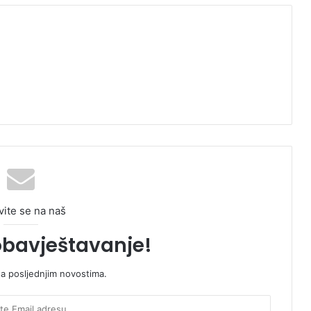
vite se na naš
obavještavanje!
sa posljednjim novostima.