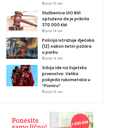
prije 10 sati
Službenica UIO BiH
optužena da je prikrila
370.000 KM
prije 14 sati
Policija istražuje dječaka
(12) nakon četiri požara
u parku
prije 14 sati
Srbija ide na Svjetsko
prvenstvo: Velika
pobjeda rukometaša u
“Pioniru”
prije 14 sati