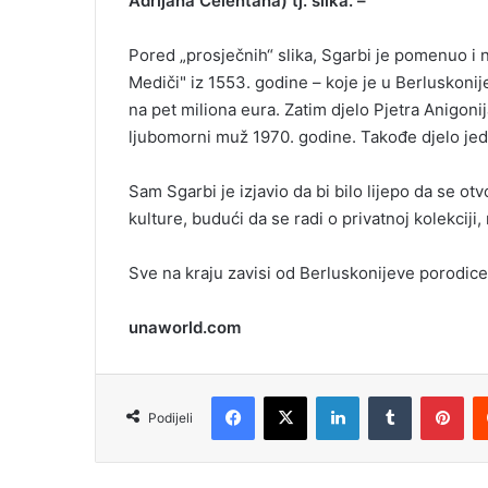
Adrijana Čelentana) tj. slika. –
Pored „prosječnih“ slika, Sgarbi je pomenuo i n
Mediči" iz 1553. godine – koje je u Berluskonij
na pet miliona eura. Zatim djelo Pjetra Anigoni
ljubomorni muž 1970. godine. Takođe djelo jedn
Sam Sgarbi je izjavio da bi bilo lijepo da se otvo
kulture, budući da se radi o privatnoj kolekcij
Sve na kraju zavisi od Berluskonijeve porodice
unaworld.com
Facebook
X
LinkedIn
Tumblr
Pinterest
Podijeli