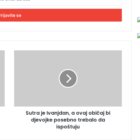
S
u
t
r
a
j
e
I
v
Sutra je Ivanjdan, a ovaj običaj bi
a
djevojke posebno trebalo da
n
j
ispoštuju
d
a