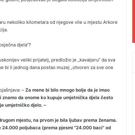
ru nekoliko kilometara od njegove vile u mjestu Arkore
ija.
osječna djela“?
skonijev veliki prijatelj, predložio je „kavaljeru“ da sva
 ne bi li jednog dana postao muzej „otvoren za sve one
pojašnjava: –
Za mene bi bilo mnogo bolje da je imao
li znamo da onome ko kupuje umjetnička djela često
je umjetničko djelo. –
 drugom mjestu, na prvom je bila ljubav prema ženama.
e 24.000 poljubaca (prema pjesmi "24.000 baci" od