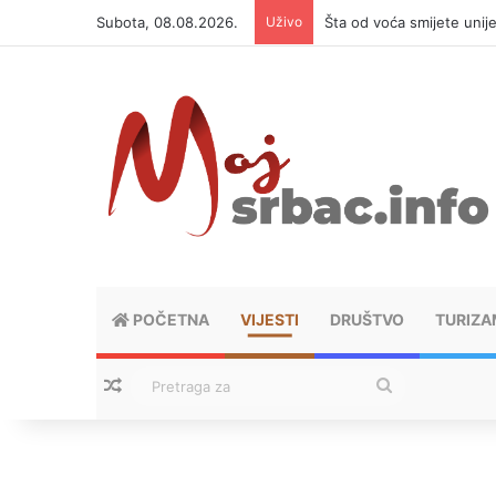
Subota, 08.08.2026.
Uživo
Šta od voća smijete unij
POČETNA
VIJESTI
DRUŠTVO
TURIZA
Nasumični tekstovi
Pretraga
za