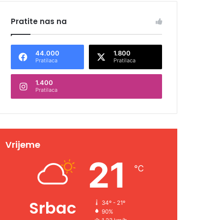
Pratite nas na
44.000
1.800
Pratilaca
Pratilaca
1.400
Pratilaca
Vrijeme
21
℃
Srbac
34º - 21º
90%