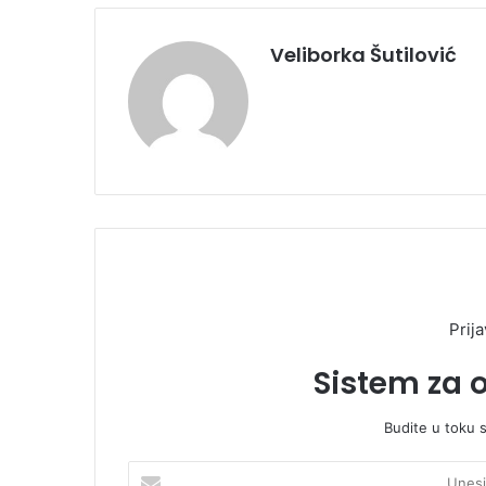
Veliborka Šutilović
Prija
Sistem za 
Budite u toku 
U