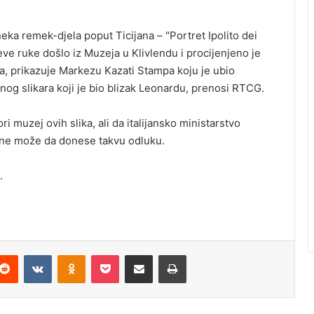
eka remek-djela poput Ticijana – "Portret Ipolito dei
eve ruke došlo iz Muzeja u Klivlendu i procijenjeno je
ja, prikazuje Markezu Kazati Stampa koju je ubio
og slikara koji je bio blizak Leonardu, prenosi RTCG.
ri muzej ovih slika, ali da italijansko ministarstvo
i, ne može da donese takvu odluku.
.
Reddit
VKontakte
Odnoklassniki
Pocket
Podijeli putem Emaila
Odštampaj