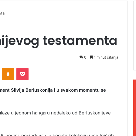
nta
nijevog testamenta
0
1 minut čitanja
ontakte
Odnoklassniki
Pocket
ment Silvija Berluskonija i u svakom momentu se
 nalaze u jednom hangaru nedaleko od Berluskonijeve
86. godini, posjedovao je bogatu kolekciju umjetničkih