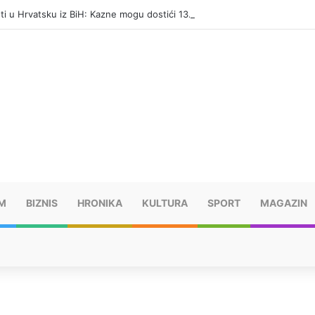
eti u Hrvatsku iz BiH: Kazne mogu dostići 13.260 evra
M
BIZNIS
HRONIKA
KULTURA
SPORT
MAGAZIN