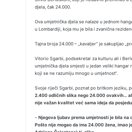
djela, čak 24.000.
Ova umjetnička djela se nalaze u jednom hanga
u Lombardiji, koja mu je bila i zvanična rezidenc
Tajna broja 24.000 – „kavaljer“ je sakupljao „pr
Vitorio Sgarbi, podsekretar za kulturu ali i Berlu
umjetnička djela smjesti u jedan veliki hangar
koji se ne razumiju mnogo u umjetnost“.
Svoje riječi Sgarbi, poznat po britkom jeziku, 
2.400 odličnih slika nego 24.000 ovakvih… a
nije važan kvalitet već sama ideja da posjedu
–
Njegova ljubav prema umjetnosti je bila na
Pošto nije mogao da ima 24.000 žena, imao j