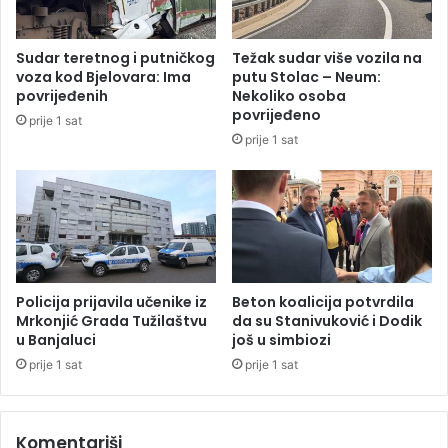
i
o
č
g
e
d
Sudar teretnog i putničkog
Težak sudar više vozila na
n
o
voza kod Bjelovara: Ima
putu Stolac – Neum:
i
d
povrijeđenih
Nekoliko osoba
z
a
povrijeđeno
prije 1 sat
a
t
prije 1 sat
u
k
b
a
i
i
s
s
t
o
v
c
o
i
u
j
Policija prijavila učenike iz
Beton koalicija potvrdila
V
a
Mrkonjić Grada Tužilaštvu
da su Stanivuković i Dodik
e
u Banjaluci
još u simbiozi
l
l
n
prije 1 sat
prije 1 sat
i
i
k
h
o
d
Komentariši
j
a