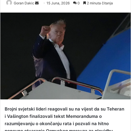
Goran Dakic
S
15 Juna, 2026
0
2 minuta čitanja
e
n
d
a
n
e
m
a
i
l
Brojni svjetski lideri reagovali su na vijest da su Teheran
i Vašington finalizovali tekst Memoranduma o
razumijevanju o okončanju rata i pozvali na hitno
ponovno otvaranje Ormuskog moreuza za plovidbu.