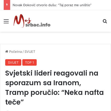
Novak Đoković otvorio dušu: “Taj poraz me uništio”
Meni
P
Početna
/
SVIJET
SVIJET
TOP 1
Svjetski lideri reagovali na
sporazum sa Iranom,
Tramp poručio: “Neka nafta
teče”