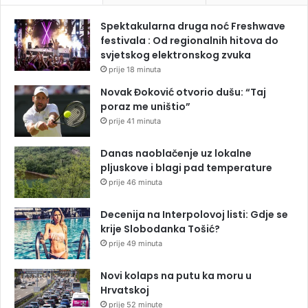
Spektakularna druga noć Freshwave
festivala : Od regionalnih hitova do
svjetskog elektronskog zvuka
prije 18 minuta
Novak Đoković otvorio dušu: “Taj
poraz me uništio”
prije 41 minuta
Danas naoblačenje uz lokalne
pljuskove i blagi pad temperature
prije 46 minuta
Decenija na Interpolovoj listi: Gdje se
krije Slobodanka Tošić?
prije 49 minuta
Novi kolaps na putu ka moru u
Hrvatskoj
prije 52 minute