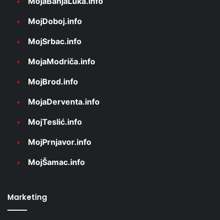
MojaBanjaLuka.info
MojDoboj.info
MojSrbac.info
MojaModriča.info
MojBrod.info
MojaDerventa.info
MojTeslić.info
MojPrnjavor.info
MojŠamac.info
Marketing