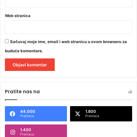
Web stranica
Sačuvaj moje ime, email i web stranicu u ovom browseru za
buduće komentare.
A
l
Pratite nas na
t
e
44.000
1.800
r
Pratilaca
Pratilaca
n
1.400
a
Pratilaca