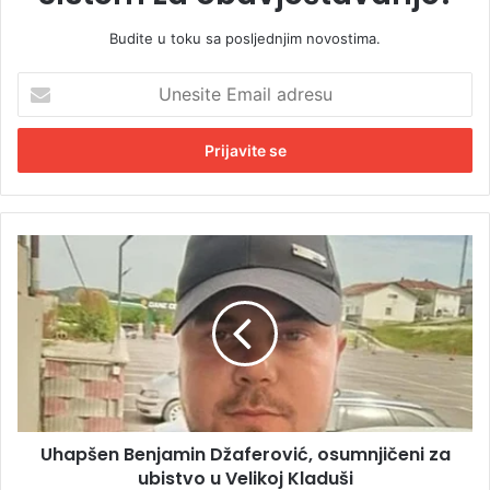
Budite u toku sa posljednjim novostima.
U
n
e
s
i
t
e
E
U
m
h
a
a
i
p
l
š
a
e
d
n
r
B
e
e
s
Uhapšen Benjamin Džaferović, osumnjičeni za
n
u
ubistvo u Velikoj Kladuši
j