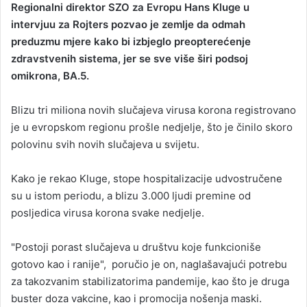
Regionalni direktor SZO za Evropu Hans Kluge u
n
intervjuu za Rojters pozvao je zemlje da odmah
d
preduzmu mjere kako bi izbjeglo preopterećenje
a
zdravstvenih sistema, jer se sve više širi podsoj
n
omikrona, BA.5.
e
m
a
Blizu tri miliona novih slučajeva virusa korona registrovano
i
je u evropskom regionu prošle nedjelje, što je činilo skoro
l
polovinu svih novih slučajeva u svijetu.
Kako je rekao Kluge, stope hospitalizacije udvostručene
su u istom periodu, a blizu 3.000 ljudi premine od
posljedica virusa korona svake nedjelje.
"Postoji porast slučajeva u društvu koje funkcioniše
gotovo kao i ranije", poručio je on, naglašavajući potrebu
za takozvanim stabilizatorima pandemije, kao što je druga
buster doza vakcine, kao i promocija nošenja maski.