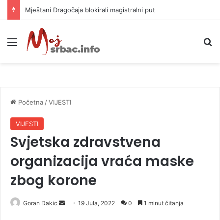
Mještani Dragočaja blokirali magistralni put
Meni
P
Početna
/
VIJESTI
VIJESTI
Svjetska zdravstvena
organizacija vraća maske
zbog korone
Goran Dakic
S
19 Jula, 2022
0
1 minut čitanja
e