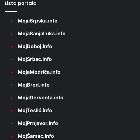
Lista portala
MojaSrpska.info
MojaBanjaLuka.info
MojDoboj.info
MojSrbac.info
MojaModriča.info
MojBrod.info
MojaDerventa.info
MojTeslić.info
MojPrnjavor.info
MojŠamac.info