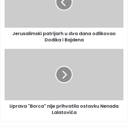
l
s
a
a
d
l
r
i
e
m
s
Jerusalimski patrijarh u dva dana odlikovao
s
u
Dodika i Bajdena
k
i
p
U
a
p
t
r
r
a
i
v
j
a
a
"
r
B
h
o
u
Uprava "Borca" nije prihvatila ostavku Nenada
r
d
Lalatovića
c
v
a
a
"