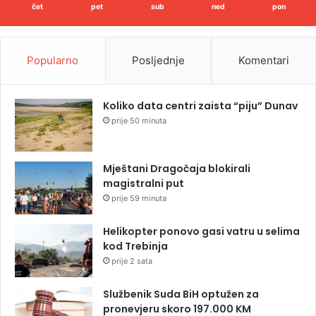
čet
pet
sub
ned
pon
Popularno
Posljednje
Komentari
Koliko data centri zaista “piju” Dunav
prije 50 minuta
Mještani Dragočaja blokirali
magistralni put
prije 59 minuta
Helikopter ponovo gasi vatru u selima
kod Trebinja
prije 2 sata
Službenik Suda BiH optužen za
pronevjeru skoro 197.000 KM