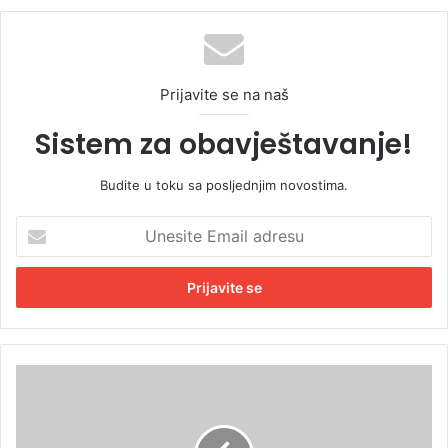
Prijavite se na naš
Sistem za obavještavanje!
Budite u toku sa posljednjim novostima.
U
n
e
s
i
t
e
E
J
m
e
a
r
i
u