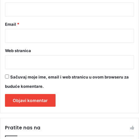
*
Email
*
Web stranica
Sačuvaj moje ime, email i web stranicu u ovom browseru za
buduće komentare.
A
l
Pratite nas na
t