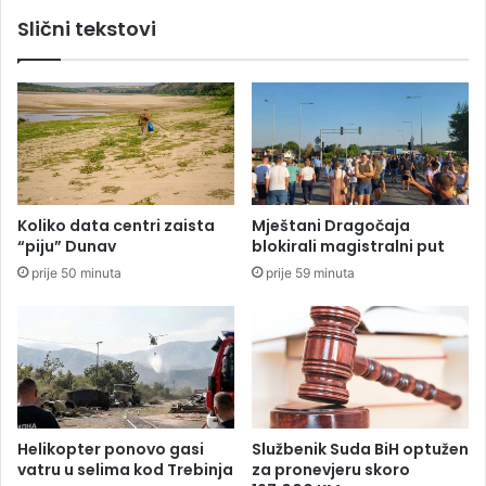
d
n
Slični tekstovi
a
i
n
j
a
e
o
p
d
r
l
i
i
h
k
v
o
a
Koliko data centri zaista
Mještani Dragočaja
v
t
“piju” Dunav
blokirali magistralni put
a
i
prije 50 minuta
prije 59 minuta
o
l
D
a
o
o
d
s
i
t
k
a
a
v
i
k
Helikopter ponovo gasi
Službenik Suda BiH optužen
B
u
vatru u selima kod Trebinja
za pronevjeru skoro
a
N