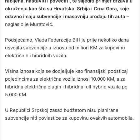
rabljena, nastaviti i povećati, te slijediti primjer država u
okruženju kao što su Hrvatska, Srbija i Crna Gora, koje
odavno imaju subvencije i masovniju prodaju tih auta
–
naglasio je Muratović.
Podsjećamo, Vlada Federacije BiH je prije nekoliko dana
usvojila subvencije u iznosu od milion KM za kupovinu
električnih i hibridnih vozila.
Visina iznosa koja se dodjeljuje kao finansijski podsticaj
pojedincima za električna vozila iznosi 10.000 KM, a za
hibridna električna plugin i hibridna full hybrid vozila po
5.000 KM.
U Republici Srpskoj zasad budžetom nisu planirane
subvencije niti povlastice za kupovinu ovakvih automobila.