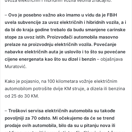
uvoza električnih i hibridnih vozila veoma značajno.
–
Ovo je posebno važno ako imamo u vidu da je FBiH
uvela subvencije za uvoz električnih i hibridnih vozila, a i
da bi do kraja godine trebalo da budu smanjene carinske
stope za uvoz istih. Proizvođači automobila masovno
prelaze na proizvodnju električnih vozila. Povećanje
nabavke električnih auta je uslovilo i to što su povećane
cijene energenata kao što su dizel i benzin
– objašnjava
Muratović.
Kako je pojasnio, na 100 kilometara vožnje električnim
automobilom potrošite dvije KM struje, a dizela ili benzina
od 25 do 30 KM.
–
Troškovi servisa električnih automobila su takođe
povoljniji za 70 odsto. Mi očekujemo da će se trend
prodaje ovih automobila, bilo da su u pitanju nova ili