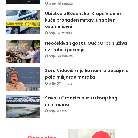
prije 48 minuta
Ubistvo u Bosanskoj Krupi: Vlasnik
kuće pronađen mrtav, uhapšen
osumnjičeni
prije 51 minuta
Neočekivan gost u Guči: Orban uživa
uz trube i pečenje
prije 54 minute
Zora Vidović krije ko nam je pozajmio
pola milijarde maraka
prije 57 minuta
Sava u Gradišci blizu istorijskog
minimuma
prije 4 sata