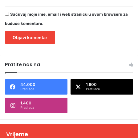
Sačuvaj moje ime, email i web stranicu u ovom browseru za
buduće komentare.
A
l
Pratite nas na
t
e
44.000
1.800
r
Pratilaca
Pratilaca
n
1.400
a
Pratilaca
t
i
v
Vrijeme