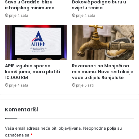
Sava u Gradišci blizu
Đoković podigao buru u
s
istorijskog minimuma
svijetu tenisa
k
prije 4 sata
prije 4 sata
o
j
1
9
n
o
v
o
APIF izgubio spor sa
Rezervoari na Manjači na
z
komšijama, mora platiti
minimumu: Nove restrikcije
a
10.000 KM
vode u dijelu Banjaluke
r
prije 4 sata
prije 5 sati
a
ž
e
Komentariši
n
i
h
Vaša email adresa neće biti objavljivana.
Neophodna polja su
označena sa
*