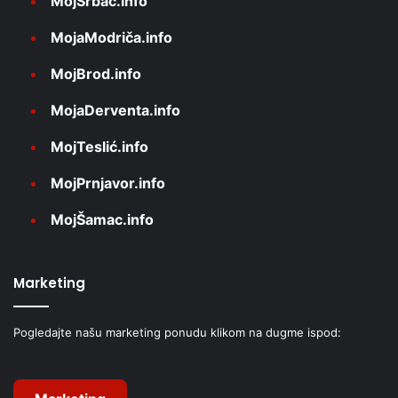
MojSrbac.info
MojaModriča.info
MojBrod.info
MojaDerventa.info
MojTeslić.info
MojPrnjavor.info
MojŠamac.info
Marketing
Pogledajte našu marketing ponudu klikom na dugme ispod: