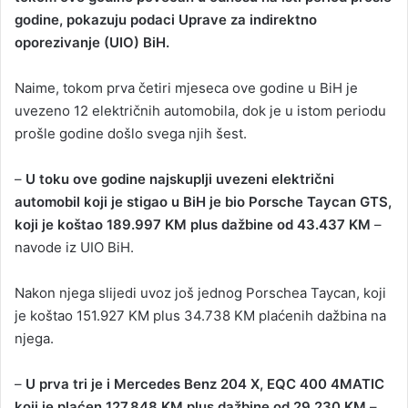
godine, pokazuju podaci Uprave za indirektno
a
oporezivanje (UIO) BiH.
n
e
Naime, tokom prva četiri mjeseca ove godine u BiH je
m
a
uvezeno 12 električnih automobila, dok je u istom periodu
i
prošle godine došlo svega njih šest.
l
–
U toku ove godine najskuplji uvezeni električni
automobil koji je stigao u BiH je bio Porsche Taycan GTS,
koji je koštao 189.997 KM plus dažbine od 43.437 KM
–
navode iz UIO BiH.
Nakon njega slijedi uvoz još jednog Porschea Taycan, koji
je koštao 151.927 KM plus 34.738 KM plaćenih dažbina na
njega.
–
U prva tri je i Mercedes Benz 204 X, EQC 400 4MATIC
koji je plaćen 127.848 KM plus dažbine od 29.230 KM
–