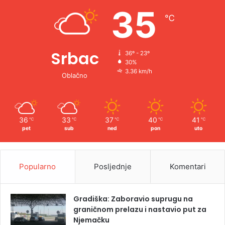
e
35
℃
:
Srbac
36º - 23º
30%
3.36 km/h
Oblačno
36
33
37
40
41
℃
℃
℃
℃
℃
pet
sub
ned
pon
uto
Popularno
Posljednje
Komentari
Gradiška: Zaboravio suprugu na
graničnom prelazu i nastavio put za
Njemačku