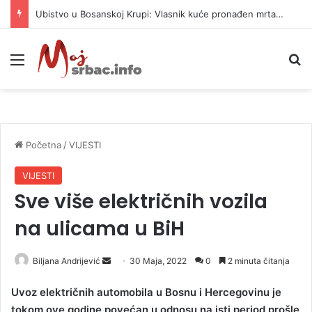
Ubistvo u Bosanskoj Krupi: Vlasnik kuće pronađen mrtav, uhapšen osumnjičeni
Meni
P
Početna
/
VIJESTI
VIJESTI
Sve više električnih vozila
na ulicama u BiH
Biljana Andrijević
S
30 Maja, 2022
0
2 minuta čitanja
e
Uvoz električnih automobila u Bosnu i Hercegovinu je
n
tokom ove godine povećan u odnosu na isti period prošle
d