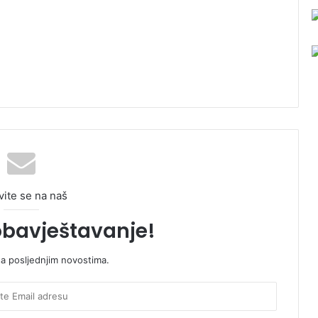
vite se na naš
obavještavanje!
sa posljednjim novostima.