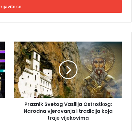
P
r
a
z
n
i
k
S
v
Praznik Svetog Vasilija Ostroškog:
e
Narodna vjerovanja i tradicija koja
t
o
traje vijekovima
g
V
a