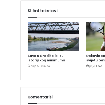
a
"
Slični tekstovi
m
e
t
l
u
"
i
n
e
Sava u Gradišci blizu
Đoković po
p
istorijskog minimuma
svijetu ten
u
prije 59 minuta
prije 1 sat
š
t
a
:
N
i
k
Komentariši
o