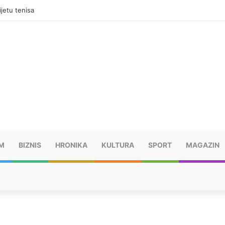
jama, mora platiti 10.000 KM
M
BIZNIS
HRONIKA
KULTURA
SPORT
MAGAZIN