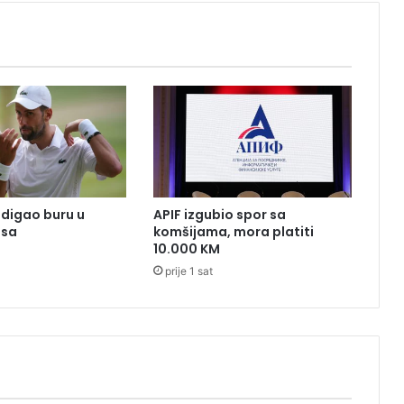
s
i
l
i
j
a
O
s
t
r
o
digao buru u
APIF izgubio spor sa
š
isa
komšijama, mora platiti
k
10.000 KM
o
prije 1 sat
g
:
N
a
r
o
d