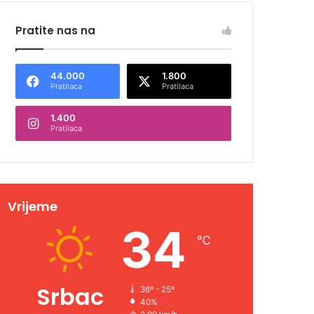
Pratite nas na
44.000
1.800
Pratilaca
Pratilaca
1.400
Pratilaca
Vrijeme
34
℃
Srbac
36º - 25º
40%