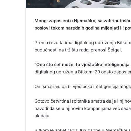
Mnogi zaposleni u Njemačkoj sa zabrinutošću 
poslovi tokom narednih godina mijenjati ili po
Prema rezultatima digitalnog udruženja Bitkom 
budućnosti na tržištu rada, prenosi Špigel.
“Ono što šef može, to vještačka inteligencij
digitalnog udruženja Bitkom, 29 odsto zaposle
Oni smatraju da bi vještačka inteligencija mog
Gotovo četvrtina ispitanika smatra da je i nji
navodi da se u njihovim kompanijama već sada 
ukidaju.
Bitkom je anketirao 1.003 osobe u Njemačkoj st