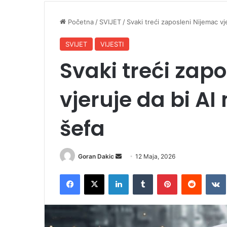
Početna
/
SVIJET
/
Svaki treći zaposleni Nijemac vj
SVIJET
VIJESTI
Svaki treći zap
vjeruje da bi A
šefa
Goran Dakic
S
12 Maja, 2026
e
Facebook
X
LinkedIn
Tumblr
Pinterest
Reddit
VK
n
d
a
n