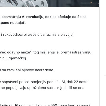
posmatraju AI revoluciju, dok se očekuje da će se
tpuno nestajati.
i rukovodioci bi trebalo da razmisle o svojoj
a već odavno može”
, tog mišljenja je, prema istraživanju
nih u Njemačkoj.
la da zamijeni njihove nadređene.
hov sopstveni posao zamjenjiv pomoću AI, dok 22 odsto
ne popunjavaju upražnjena radna mjesta ili se ona
arije od 16 godina, od kojih je 550 zaposleno, prenosi