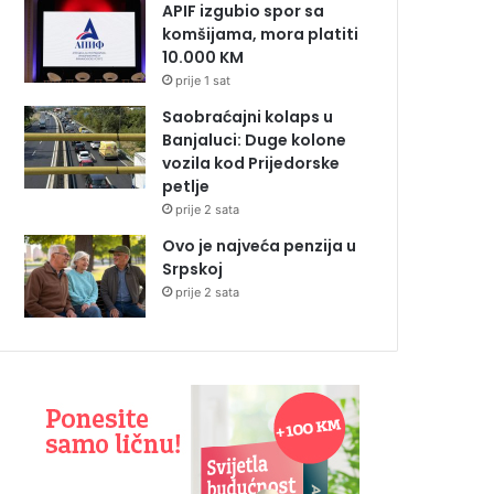
APIF izgubio spor sa
komšijama, mora platiti
10.000 KM
prije 1 sat
Saobraćajni kolaps u
Banjaluci: Duge kolone
vozila kod Prijedorske
petlje
prije 2 sata
Ovo je najveća penzija u
Srpskoj
prije 2 sata