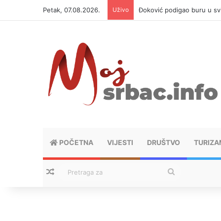
Petak, 07.08.2026.
Uživo
APIF izgubio spor sa komši
POČETNA
VIJESTI
DRUŠTVO
TURIZA
Nasumični tekstovi
Pretraga
za