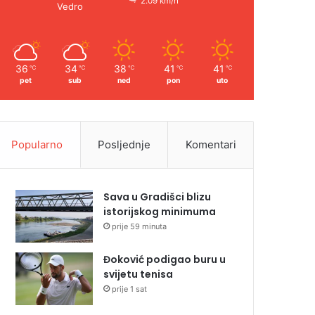
2.09 km/h
Vedro
36
34
38
41
41
℃
℃
℃
℃
℃
pet
sub
ned
pon
uto
Popularno
Posljednje
Komentari
Sava u Gradišci blizu
istorijskog minimuma
prije 59 minuta
Đoković podigao buru u
svijetu tenisa
prije 1 sat