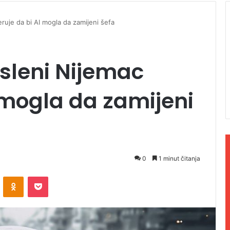
eruje da bi AI mogla da zamijeni šefa
osleni Nijemac
I mogla da zamijeni
0
1 minut čitanja
ontakte
Odnoklassniki
Pocket