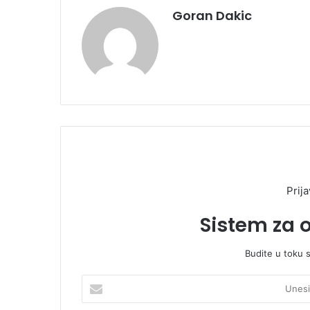
Goran Dakic
Prija
Sistem za 
Budite u toku 
U
n