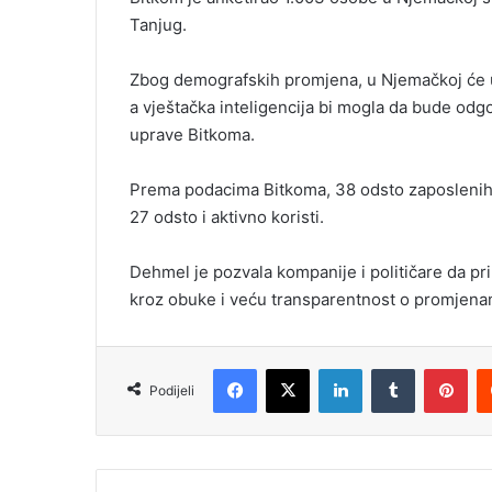
Tanjug.
Zbog demografskih promjena, u Njemačkoj će u
a vještačka inteligencija bi mogla da bude odg
uprave Bitkoma.
Prema podacima Bitkoma, 38 odsto zaposlenih v
27 odsto i aktivno koristi.
Dehmel je pozvala kompanije i političare da 
kroz obuke i veću transparentnost o promjena
Facebook
X
LinkedIn
Tumblr
Pinterest
Podijeli