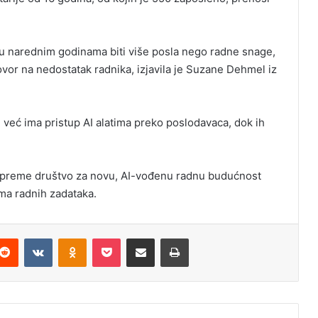
 narednim godinama biti više posla nego radne snage,
ovor na nedostatak radnika, izjavila je Suzane Dehmel iz
eć ima pristup AI alatima preko poslodavaca, dok ih
pripreme društvo za novu, AI-vođenu radnu budućnost
ma radnih zadataka.
Reddit
VKontakte
Odnoklassniki
Pocket
Podijeli putem Emaila
Odštampaj