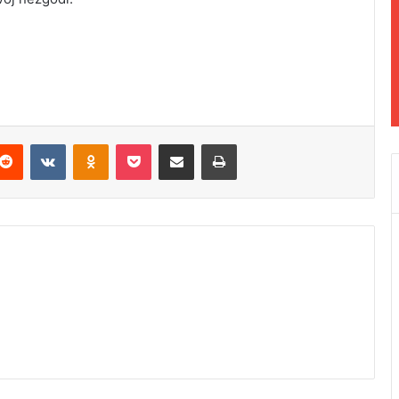
Reddit
VKontakte
Odnoklassniki
Pocket
Podijeli putem Emaila
Odštampaj