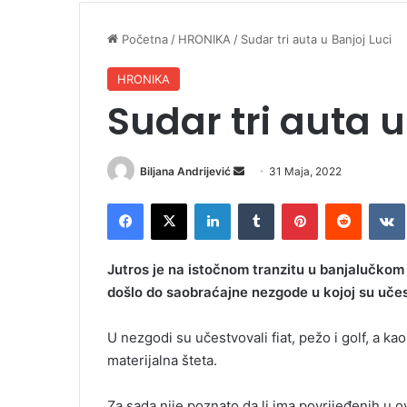
Početna
/
HRONIKA
/
Sudar tri auta u Banjoj Luci
HRONIKA
Sudar tri auta u
Biljana Andrijević
S
31 Maja, 2022
e
Facebook
X
LinkedIn
Tumblr
Pinterest
Reddit
VK
n
d
a
Jutros je na istočnom tranzitu u banjalučko
n
došlo do saobraćajne nezgode u kojoj su učes
e
m
U nezgodi su učestvovali fiat, pežo i golf, a kao
a
materijalna šteta.
i
l
Za sada nije poznato da li ima povrijeđenih u o