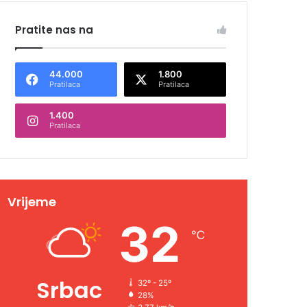
Pratite nas na
44.000
1.800
Pratilaca
Pratilaca
1.400
Pratilaca
Vrijeme
32
℃
Srbac
32º - 25º
28%