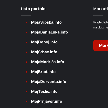
r
Lista portala
Market
n
a
MojaSrpska.info
Pogledajt
t
na dugme
i
MojaBanjaLuka.info
v
MojDoboj.info
e
Mark
MojSrbac.info
:
MojaModriča.info
MojBrod.info
MojaDerventa.info
MojTeslić.info
MojPrnjavor.info