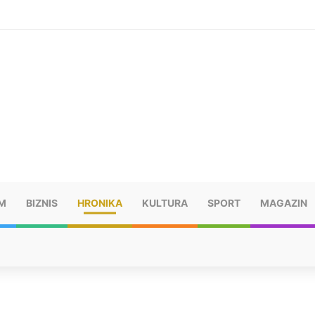
šu: “Taj poraz me uništio”
M
BIZNIS
HRONIKA
KULTURA
SPORT
MAGAZIN