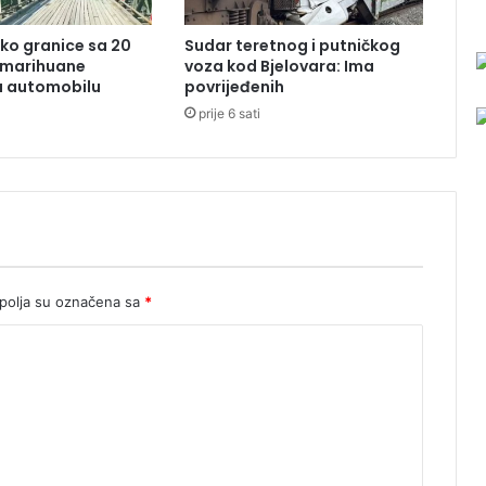
b
a
ko granice sa 20
Sudar teretnog i putničkog
 marihuane
voza kod Bjelovara: Ima
u automobilu
povrijeđenih
prije 6 sati
olja su označena sa
*