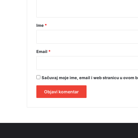
t
a
r
Ime
*
*
Email
*
Sačuvaj moje ime, email i web stranicu u ovom 
A
l
t
e