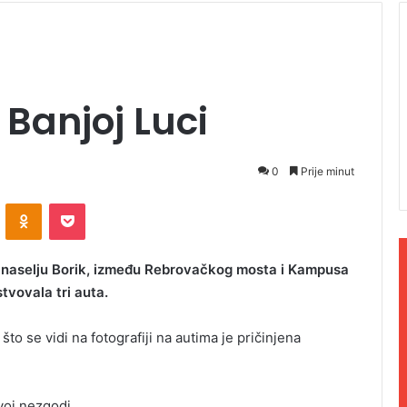
 Banjoj Luci
0
Prije minut
ontakte
Odnoklassniki
Pocket
m naselju Borik, između Rebrovačkog mosta i Kampusa
tvovala tri auta.
 što se vidi na fotografiji na autima je pričinjena
voj nezgodi.