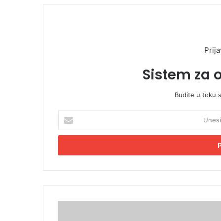
Prija
Sistem za 
Budite u toku 
U
n
e
s
i
t
e
E
m
D
a
o
i