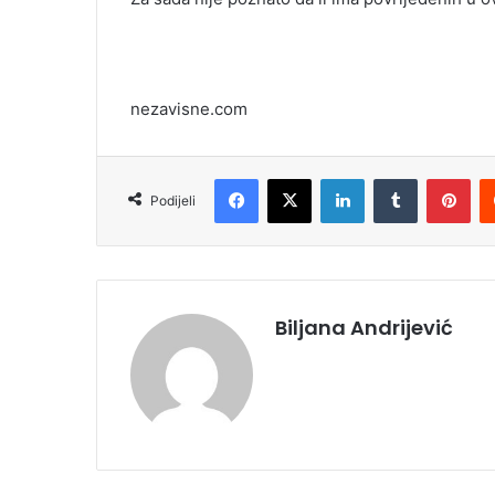
nezavisne.com
Facebook
X
LinkedIn
Tumblr
Pinterest
Podijeli
Biljana Andrijević