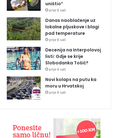
uništio”
prije 6 sati
Danas naoblačenje uz
lokalne pljuskove i blagi
pad temperature
prije 6 sati
Decenija na Interpolovoj
listi: Gdje se krije
Slobodanka Tošić?
prije 6 sati
Novi kolaps na putu ka
moru u Hrvatskoj
prije 6 sati