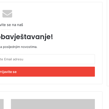
vite se na naš
obavještavanje!
sa posljednjim novostima.
U
B