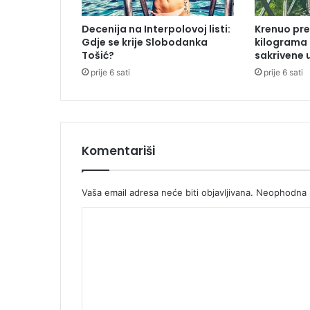
u
m
Decenija na Interpolovoj listi:
Krenuo pre
,
Gdje se krije Slobodanka
kilograma
3
Tošić?
sakrivene 
1
prije 6 sati
prije 6 sati
.
m
a
j
Komentariši
Vaša email adresa neće biti objavljivana.
Neophodna p
K
o
m
e
n