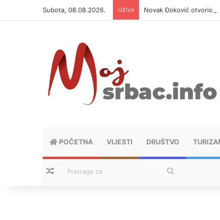
Subota, 08.08.2026.
Uživo
Novak Đoković otvorio du
POČETNA
VIJESTI
DRUŠTVO
TURIZA
Nasumični tekstovi
Pretraga
za