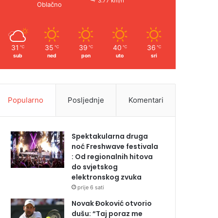
3.77 km/h
Oblačno
31
35
39
40
36
℃
℃
℃
℃
℃
sub
ned
pon
uto
sri
Popularno
Posljednje
Komentari
Spektakularna druga
noć Freshwave festivala
: Od regionalnih hitova
do svjetskog
elektronskog zvuka
prije 6 sati
Novak Đoković otvorio
dušu: “Taj poraz me