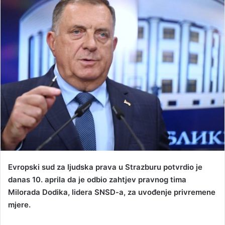
d
a
n
e
m
a
i
l
Evropski sud za ljudska prava u Strazburu potvrdio je
danas 10. aprila da je odbio zahtjev pravnog tima
Milorada Dodika, lidera SNSD-a, za uvođenje privremene
mjere.