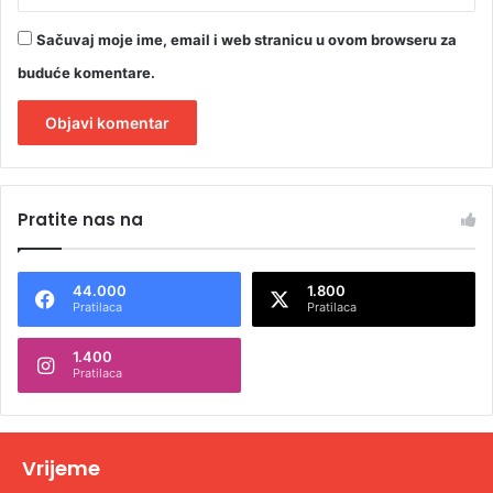
Sačuvaj moje ime, email i web stranicu u ovom browseru za
buduće komentare.
A
l
Pratite nas na
t
e
44.000
1.800
r
Pratilaca
Pratilaca
n
1.400
a
Pratilaca
t
i
v
Vrijeme
e