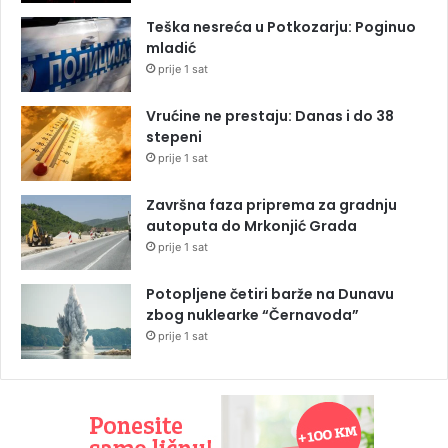
Teška nesreća u Potkozarju: Poginuo
mladić
prije 1 sat
Vrućine ne prestaju: Danas i do 38
stepeni
prije 1 sat
Završna faza priprema za gradnju
autoputa do Mrkonjić Grada
prije 1 sat
Potopljene četiri barže na Dunavu
zbog nuklearke “Černavoda”
prije 1 sat