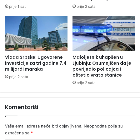
t
u
prije 1 sat
prije 2 sata
u
:
p
"
n
N
i
a
u
j
B
j
o
a
s
č
Vlada Srpske: Ugovorene
Maloljetnik uhapšen u
n
i
investicije za tri godine 7,4
Ljubinju: Osumnjičen da je
i
r
milijardi maraka
povrijedio policajca i
i
oštetio vrata stanice
e
prije 2 sata
H
s
prije 2 sata
e
e
r
t
c
s
Komentariši
e
v
g
i
o
j
Vaša email adresa neće biti objavljivana.
Neophodna polja su
v
e
označena sa
*
i
t
n