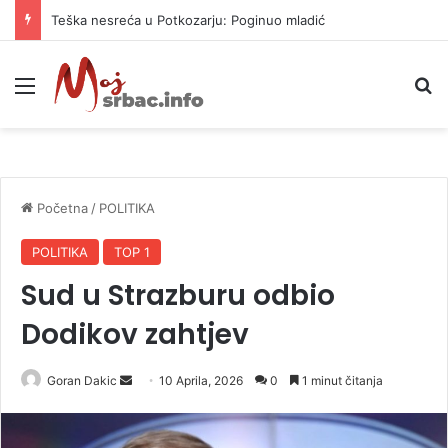
Teška nesreća u Potkozarju: Poginuo mladić
Meni
P
Početna
/
POLITIKA
POLITIKA
TOP 1
Sud u Strazburu odbio
Dodikov zahtjev
Goran Dakic
S
10 Aprila, 2026
0
1 minut čitanja
e
n