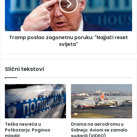
5
p
G
p
i
o
G
s
a
l
l
Tramp poslao zagonetnu poruku: "Najjači reset
a
a
svijeta"
o
x
z
y
a
A
g
Slični tekstovi
3
o
7
n
5
e
G
t
s
n
a
u
d
p
a
o
d
r
Teška nesreća u
Drama na aerodromu u
o
u
Potkozarju: Poginuo
Sidneju: Avioni se zamalo
s
k
mladić
sudarili (VIDEO)