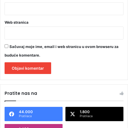
Web stranica
Sačuvaj moje ime, email i web stranicu u ovom browseru za
buduće komentare.
A
l
Pratite nas na
t
e
44.000
1.800
r
Pratilaca
Pratilaca
n