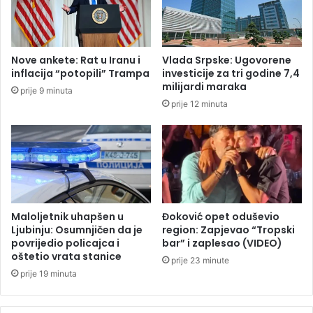
a
ć
v
e
i
v
l
a
Nove ankete: Rat u Iranu i
Vlada Srpske: Ugovorene
i
V
inflacija “potopili” Trampa
investicije za tri godine 7,4
N
l
milijardi maraka
prije 9 minuta
j
a
prije 12 minuta
e
d
m
a
a
p
č
a
k
l
u
a
?
z
b
Maloljetnik uhapšen u
Đoković opet oduševio
o
Ljubinju: Osumnjičen da je
region: Zapjevao “Tropski
g
povrijedio policajca i
bar” i zaplesao (VIDEO)
oštetio vrata stanice
m
prije 23 minute
i
prije 19 minuta
l
i