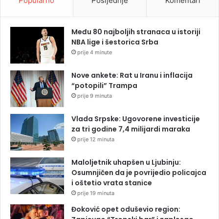
Popularno
Posljednje
Komentari
Među 80 najboljih stranaca u istoriji
NBA lige i šestorica Srba
prije 4 minute
Nove ankete: Rat u Iranu i inflacija
“potopili” Trampa
prije 9 minuta
Vlada Srpske: Ugovorene investicije
za tri godine 7,4 milijardi maraka
prije 12 minuta
Maloljetnik uhapšen u Ljubinju:
Osumnjičen da je povrijedio policajca
i oštetio vrata stanice
prije 19 minuta
Đoković opet oduševio region: