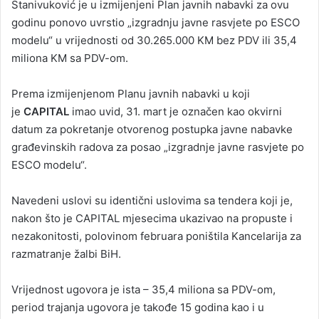
Stanivuković je u izmijenjeni Plan javnih nabavki za ovu
godinu ponovo uvrstio „izgradnju javne rasvjete po ESCO
modelu“ u vrijednosti od 30.265.000 KM bez PDV ili 35,4
miliona KM sa PDV-om.
Prema izmijenjenom Planu javnih nabavki u koji
je
CAPITAL
imao uvid, 31. mart je označen kao okvirni
datum za pokretanje otvorenog postupka javne nabavke
građevinskih radova za posao „izgradnje javne rasvjete po
ESCO modelu“.
Navedeni uslovi su identični uslovima sa tendera koji je,
nakon što je CAPITAL mjesecima ukazivao na propuste i
nezakonitosti, polovinom februara poništila Kancelarija za
razmatranje žalbi BiH.
Vrijednost ugovora je ista – 35,4 miliona sa PDV-om,
period trajanja ugovora je takođe 15 godina kao i u