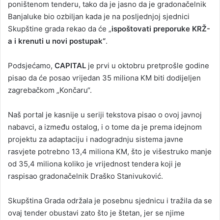
poništenom tenderu, tako da je jasno da je gradonačelnik
Banjaluke bio ozbiljan kada je na posljednjoj sjednici
Skupštine grada rekao da će „
ispoštovati preporuke KRŽ-
a i krenuti u novi postupak“
.
Podsjećamo,
CAPITAL
je prvi u oktobru pretprošle godine
pisao da će posao vrijedan 35 miliona KM biti dodijeljen
zagrebačkom „Končaru“.
Naš portal je kasnije u seriji tekstova pisao o ovoj javnoj
nabavci, a između ostalog, i o tome da je prema idejnom
projektu za adaptaciju i nadogradnju sistema javne
rasvjete potrebno 13,4 miliona KM, što je višestruko manje
od 35,4 miliona koliko je vrijednost tendera koji je
raspisao gradonačelnik Draško Stanivuković.
Skupština Grada održala je posebnu sjednicu i tražila da se
ovaj tender obustavi zato što je štetan, jer se njime