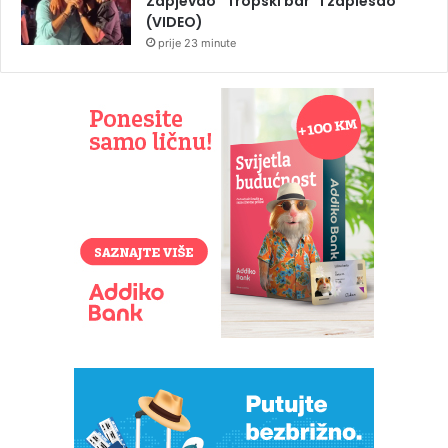
Zapjevao “Tropski bar” i zaplesao
(VIDEO)
prije 23 minute