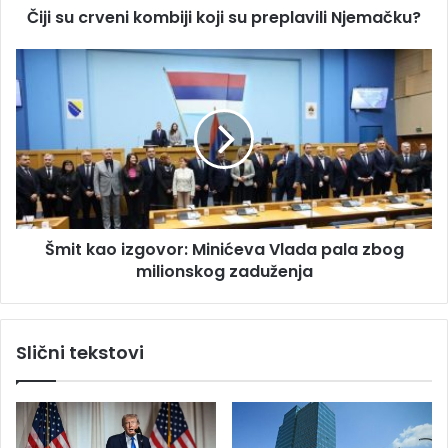
s
Čiji su crveni kombiji koji su preplavili Njemačku?
e
u
n
i
Š
k
m
o
i
m
t
b
k
i
a
j
o
i
i
k
z
Šmit kao izgovor: Minićeva Vlada pala zbog
o
g
j
milionskog zaduženja
o
i
v
s
o
u
r
Slični tekstovi
p
:
r
M
e
i
p
n
l
i