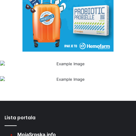
Lista portala
MojaSrpska.info