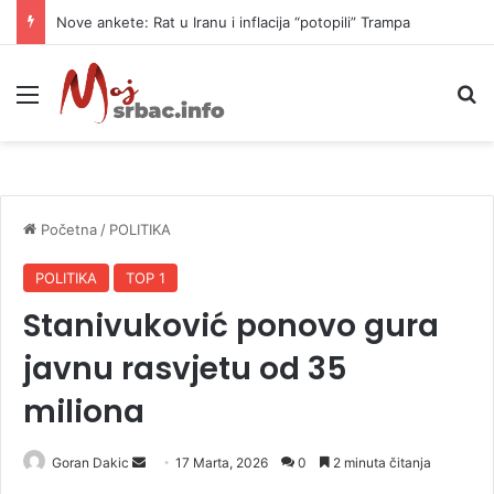
Nove ankete: Rat u Iranu i inflacija “potopili” Trampa
Meni
P
Početna
/
POLITIKA
POLITIKA
TOP 1
Stanivuković ponovo gura
javnu rasvjetu od 35
miliona
Goran Dakic
S
17 Marta, 2026
0
2 minuta čitanja
e