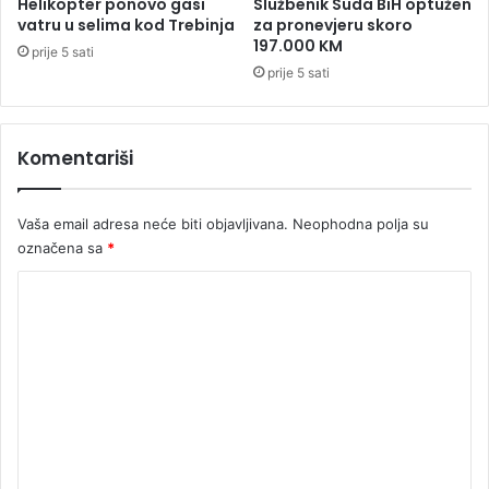
Helikopter ponovo gasi
Službenik Suda BiH optužen
l
vatru u selima kod Trebinja
za pronevjeru skoro
a
197.000 KM
prije 5 sati
t
prije 5 sati
i
t
i
Komentariši
2
.
0
Vaša email adresa neće biti objavljivana.
Neophodna polja su
0
0
označena sa
*
K
K
M
o
m
e
n
t
a