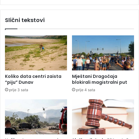
a
n
v
j
a
e
Slični tekstovi
m
L
b
u
u
k
d
e
e
S
k
a
a
n
o
j
n
i
Koliko data centri zaista
Mještani Dragočaja
o
V
“piju” Dunav
blokirali magistralni put
v
u
prije 3 sata
prije 4 sata
l
i
ć
m
o
r
a
p