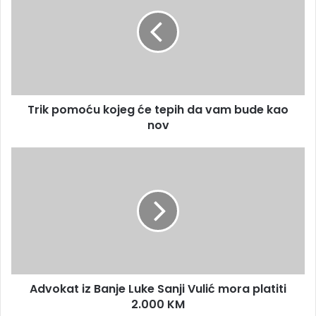
a
i
i
k
l
p
a
o
d
m
r
o
e
ć
s
Trik pomoću kojeg će tepih da vam bude kao
u
u
nov
k
o
j
A
e
d
g
v
ć
o
e
k
t
a
e
t
p
i
i
z
h
Advokat iz Banje Luke Sanji Vulić mora platiti
B
d
2.000 KM
a