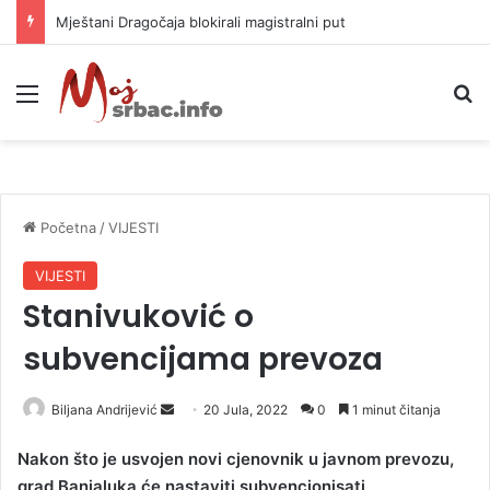
Helikopter ponovo gasi vatru u selima kod Trebinja
Meni
P
Početna
/
VIJESTI
VIJESTI
Stanivuković o
subvencijama prevoza
Biljana Andrijević
S
20 Jula, 2022
0
1 minut čitanja
e
Nakon što je usvojen novi cjenovnik u javnom prevozu,
n
grad Banjaluka će nastaviti subvencionisati
d