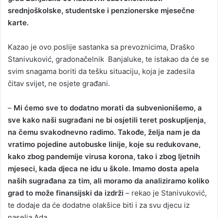
srednjoškolske, studentske i penzionerske mjesečne
a
karte.
n
e
Kazao je ovo poslije sastanka sa prevoznicima, Draško
m
a
Stanivuković, gradonačelnik Banjaluke, te istakao da će se
i
svim snagama boriti da tešku situaciju, koja je zadesila
l
čitav svijet, ne osjete građani.
–
Mi ćemo sve to dodatno morati da subvenionišemo, a
sve kako naši sugrađani ne bi osjetili teret poskupljenja,
na čemu svakodnevno radimo. Takođe, želja nam je da
vratimo pojedine autobuske linije, koje su redukovane,
kako zbog pandemije virusa korona, tako i zbog ljetnih
mjeseci, kada djeca ne idu u škole. Imamo dosta apela
naših sugrađana za tim, ali moramo da analiziramo koliko
grad to može finansijski da izdrži
– rekao je Stanivuković,
te dodaje da će dodatne olakšice biti i za svu djecu iz
naselja Ada.