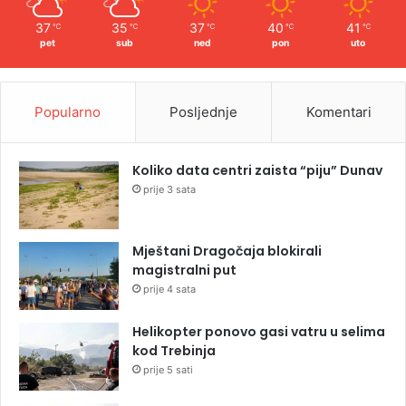
37
35
37
40
41
℃
℃
℃
℃
℃
pet
sub
ned
pon
uto
Popularno
Posljednje
Komentari
Koliko data centri zaista “piju” Dunav
prije 3 sata
Mještani Dragočaja blokirali
magistralni put
prije 4 sata
Helikopter ponovo gasi vatru u selima
kod Trebinja
prije 5 sati