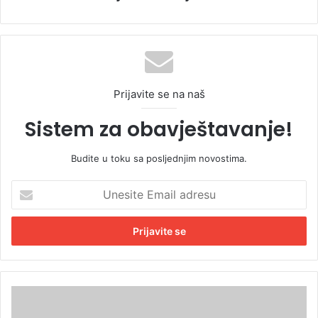
Prijavite se na naš
Sistem za obavještavanje!
Budite u toku sa posljednjim novostima.
U
n
e
s
i
t
e
E
T
m
r