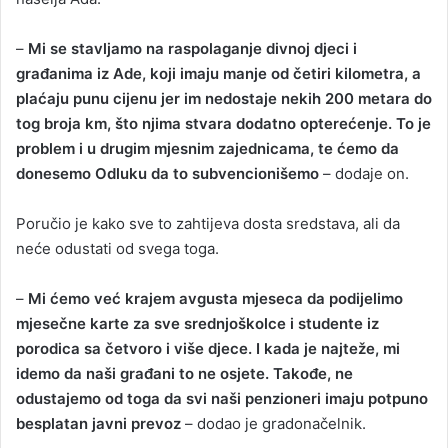
–
Mi se stavljamo na raspolaganje divnoj djeci i
građanima iz Ade, koji imaju manje od četiri kilometra, a
plaćaju punu cijenu jer im nedostaje nekih 200 metara do
tog broja km, što njima stvara dodatno opterećenje. To je
problem i u drugim mjesnim zajednicama, te ćemo da
donesemo Odluku da to subvencionišemo
– dodaje on.
Poručio je kako sve to zahtijeva dosta sredstava, ali da
neće odustati od svega toga.
–
Mi ćemo već krajem avgusta mjeseca da podijelimo
mjesečne karte za sve srednjoškolce i studente iz
porodica sa četvoro i više djece. I kada je najteže, mi
idemo da naši građani to ne osjete. Takođe, ne
odustajemo od toga da svi naši penzioneri imaju potpuno
besplatan javni prevoz
– dodao je gradonačelnik.