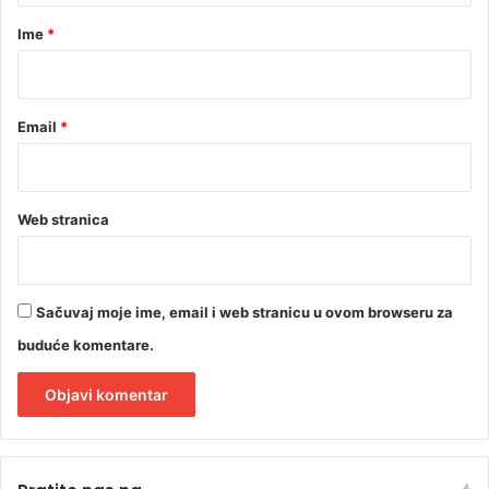
r
Ime
*
*
Email
*
Web stranica
Sačuvaj moje ime, email i web stranicu u ovom browseru za
buduće komentare.
A
l