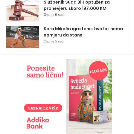
Službenik Suda BiH optužen za
pronevjeru skoro 197.000 KM
prije 5 sati
Sara Mikača igra tenis života i nema
namjeru da stane
prije 5 sati