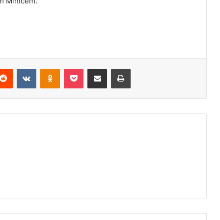
m Minićem.
Reddit
VKontakte
Odnoklassniki
Pocket
Podijeli putem Emaila
Odštampaj