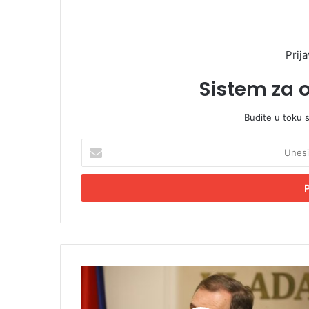
Prija
Sistem za 
Budite u toku 
U
n
e
s
i
t
e
E
m
D
a
o
i
d
l