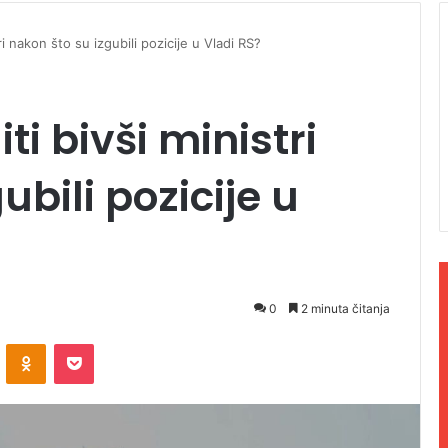
tri nakon što su izgubili pozicije u Vladi RS?
iti bivši ministri
ubili pozicije u
0
2 minuta čitanja
ontakte
Odnoklassniki
Pocket