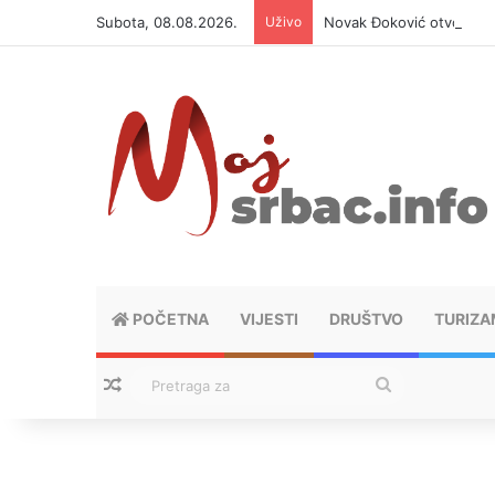
Subota, 08.08.2026.
Uživo
Novak Đoković otvorio du
POČETNA
VIJESTI
DRUŠTVO
TURIZA
Nasumični tekstovi
Pretraga
za