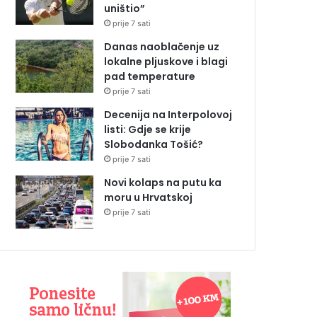
uništio”
prije 7 sati
Danas naoblačenje uz
lokalne pljuskove i blagi
pad temperature
prije 7 sati
Decenija na Interpolovoj
listi: Gdje se krije
Slobodanka Tošić?
prije 7 sati
Novi kolaps na putu ka
moru u Hrvatskoj
prije 7 sati