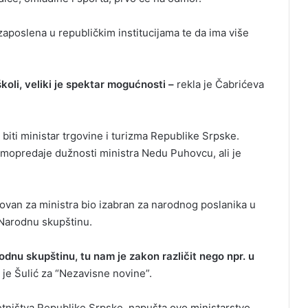
a zaposlena u republičkim institucijama te da ima više
koli, veliki je spektar mogućnosti –
rekla je Čabrićeva
e biti ministar trgovine i turizma Republike Srpske.
imopredaje dužnosti ministra Nedu Puhovcu, ali je
enovan za ministra bio izabran za narodnog poslanika u
 Narodnu skupštinu.
nu skupštinu, tu nam je zakon različit nego npr. u
je Šulić za “Nezavisne novine”.
zetništva Republike Srpske, napušta ovo ministarstvo