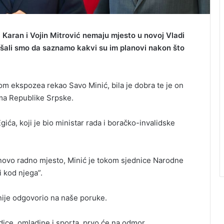
a Karan i Vojin Mitrović nemaju mjesto u novoj Vladi
ušali smo da saznamo kakvi su im planovi nakon što
om ekspozea rekao Savo Minić, bila je dobra te je on
jama Republike Srpske.
gića, koji je bio ministar rada i boračko-invalidske
o novo radno mjesto, Minić je tokom sjednice Narodne
 kod njega”.
 nije odgovorio na naše poruke.
ice, omladine i sporta, prvo će na odmor.