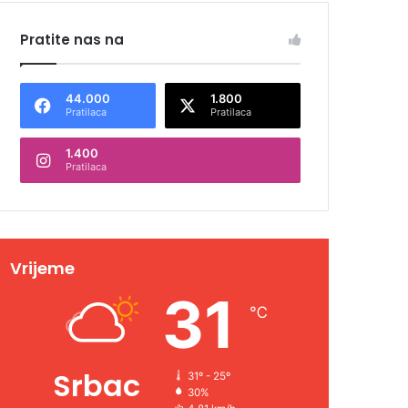
Pratite nas na
44.000
1.800
Pratilaca
Pratilaca
1.400
Pratilaca
Vrijeme
31
℃
Srbac
31º - 25º
30%