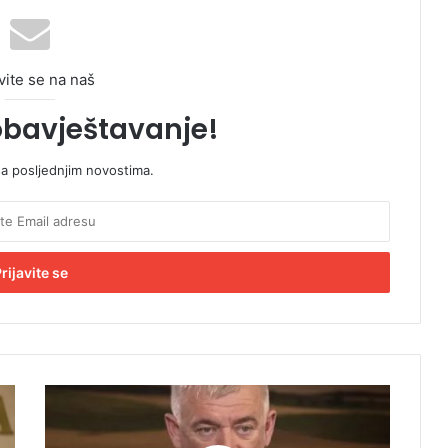
vite se na naš
obavještavanje!
sa posljednjim novostima.
B
i
z