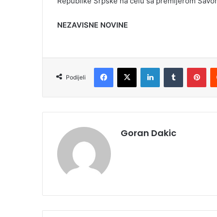
Republike Srpske na čelu sa premijerom Savo
NEZAVISNE NOVINE
Facebook
X
LinkedIn
Tumblr
Pinterest
Podijeli
Goran Dakic