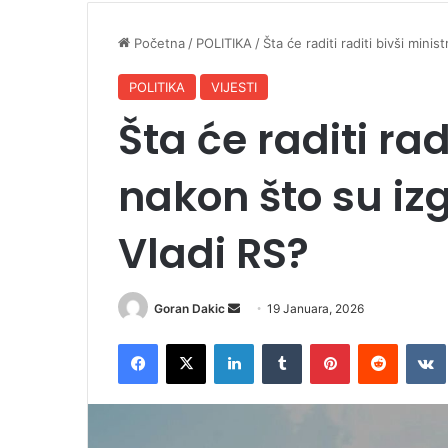
Početna
/
POLITIKA
/
Šta će raditi raditi bivši minis
POLITIKA
VIJESTI
Šta će raditi rad
nakon što su izg
Vladi RS?
Goran Dakic
S
19 Januara, 2026
e
Facebook
X
LinkedIn
Tumblr
Pinterest
Reddit
VK
n
d
a
n