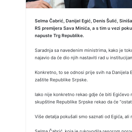
Selma Čabrić, Danijel Egić, Denis Šulić, Siniš
RS premijera Sava Minića, a s tim u vezi pok
napuste Trg Republike.
Saradnja sa navedenim ministrima, kako je tok
najavio da će dio njih nastaviti rad u instituci
Konkretno, to se odnosi prije svih na Danijela E
zaštite Republike Srpske.
Iako nije konkretno rekao gdje će biti Egićev
skupštine Republike Srpske rekao da će “ostati
Više detalja pokušali smo saznati od Egića, ali
Selma Čabrić, koja je rukovodila resorom porod