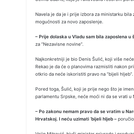
Navela je da je i prije izbora za ministarku bil
mogućnosti za novo zaposlenje.
– Prije dolaska u Vladu sam bila zaposlena u š
za “Nezavisne novine”.
Najkonkretniji je bio Denis Šulić, koji više neć
Rekao je da će o planovima razmisliti nakon pr
otkrio da neće iskoristiti pravo na “bijeli hljeb”.
Pored toga, Šulić, koji je prije nego što je im
parlamentu Srpske, neće moći ni da se vrati u
– Po zakonu nemam pravo da se vratim u Narod
Hrvatskoj. I neću uzimati ‘bijeli hljeb –
poručio 
Vojin Mitrović, bivši ministar privrede i predu