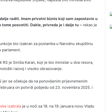
alje raditi. Imam privatni biznis koji sam zapostavio u
tome posvetiti. Dakle, privreda je i dalje tu –
rekao je
 funkcije bio izabran za poslanika u Narodnu skupštinu
u parlament.
i RS je Siniša Karan, koji je bio ministar u dva resora,
ološki razvoj i visoko obrazovanje.
RS jer se očekuje da na ponovljenim prijevremenim
februara on potvrdi pobjedu od 23. novembra 2025. i
ske izabrala
je u noći sa 18. na 19. januara novu Vladu