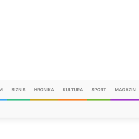
šu: “Taj poraz me uništio”
M
BIZNIS
HRONIKA
KULTURA
SPORT
MAGAZIN