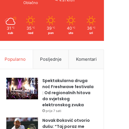
4.81 km/h
Oblačno
31
35
39
40
36
℃
℃
℃
℃
℃
sub
ned
pon
uto
sri
Popularno
Posljednje
Komentari
Spektakularna druga
noć Freshwave festivala
: Od regionalnih hitova
do svjetskog
elektronskog zvuka
prije 7 sati
Novak Đoković otvorio
dušu: “Taj poraz me