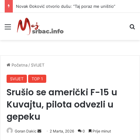
Novak Đoković otvorio dušu: “Taj poraz me uništio”
Meni
P
Početna
/
SVIJET
SVIJET
TOP 1
Srušio se američki F-15 u
Kuvajtu, pilota odvezli u
gepeku
Goran Dakic
S
2 Marta, 2026
0
Prije minut
e