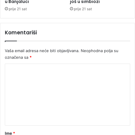
u Banjaluci
još u simbiozi
a
i
prije 21 sat
prije 21 sat
j
u
i
Komentariši
n
a
K
Vaša email adresa neće biti objavljivana.
Neophodna polja su
i
označena sa
*
p
r
K
u
o
,
B
m
e
e
j
r
n
u
t
t
r
a
a
r
Ime
*
z