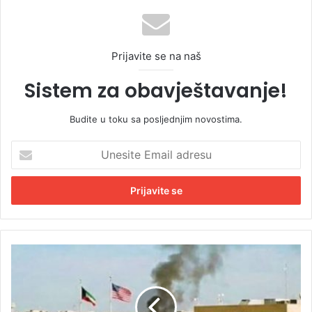
Prijavite se na naš
Sistem za obavještavanje!
Budite u toku sa posljednjim novostima.
U
n
e
s
i
t
e
E
V
m
a
a
t
i
r
l
a