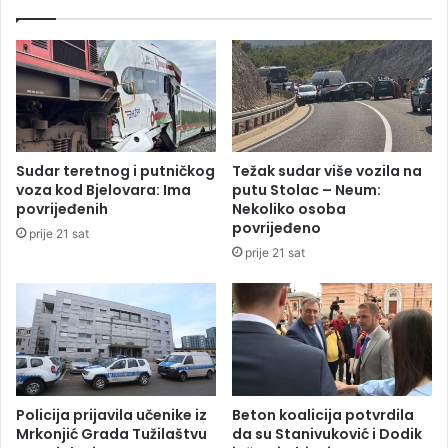
i
i
u
I
K
r
u
a
v
n
a
a
j
,
t
e
Sudar teretnog i putničkog
Težak sudar više vozila na
u
k
voza kod Bjelovara: Ima
putu Stolac – Neum:
s
povrijeđenih
Nekoliko osoba
p
povrijeđeno
prije 21 sat
l
prije 21 sat
o
z
i
j
e
u
D
u
Policija prijavila učenike iz
Beton koalicija potvrdila
b
Mrkonjić Grada Tužilaštvu
da su Stanivuković i Dodik