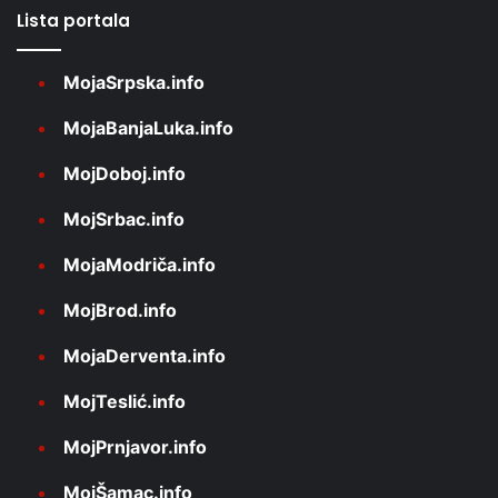
Lista portala
MojaSrpska.info
MojaBanjaLuka.info
MojDoboj.info
MojSrbac.info
MojaModriča.info
MojBrod.info
MojaDerventa.info
MojTeslić.info
MojPrnjavor.info
MojŠamac.info