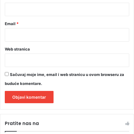
*
o
r
e
Email
*
n
Web stranica
Sačuvaj moje ime, email i web stranicu u ovom browseru za
buduće komentare.
A
l
Pratite nas na
t