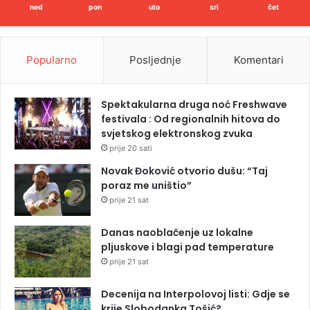
ned
pon
uto
sri
čet
Popularno
Posljednje
Komentari
Spektakularna druga noć Freshwave
festivala : Od regionalnih hitova do
svjetskog elektronskog zvuka
prije 20 sati
Novak Đoković otvorio dušu: “Taj
poraz me uništio”
prije 21 sat
Danas naoblačenje uz lokalne
pljuskove i blagi pad temperature
prije 21 sat
Decenija na Interpolovoj listi: Gdje se
krije Slobodanka Tošić?