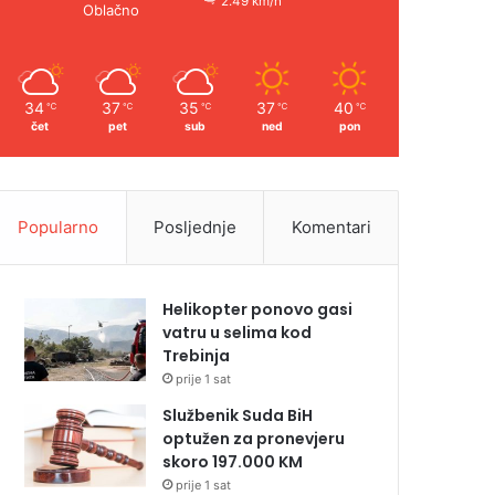
2.49 km/h
Oblačno
34
37
35
37
40
℃
℃
℃
℃
℃
čet
pet
sub
ned
pon
Popularno
Posljednje
Komentari
Helikopter ponovo gasi
vatru u selima kod
Trebinja
prije 1 sat
Službenik Suda BiH
optužen za pronevjeru
skoro 197.000 KM
prije 1 sat