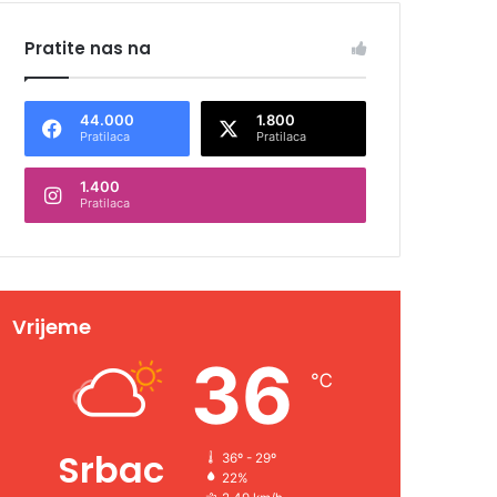
Pratite nas na
44.000
1.800
Pratilaca
Pratilaca
1.400
Pratilaca
Vrijeme
36
℃
Srbac
36º - 29º
22%