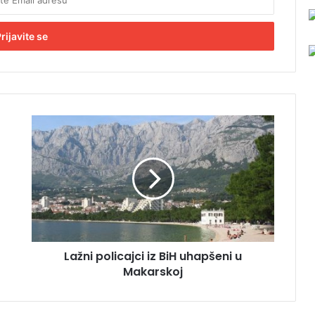
L
a
ž
n
i
p
o
l
i
Lažni policajci iz BiH uhapšeni u
c
Makarskoj
a
j
c
i