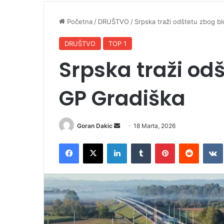
Početna
/
DRUŠTVO
/
Srpska traži odštetu zbog b
DRUŠTVO
TOP 1
Srpska traži od
GP Gradiška
Goran Dakic
S
18 Marta, 2026
e
Facebook
X
LinkedIn
Tumblr
Pinterest
Reddit
VK
n
d
a
n
e
m
a