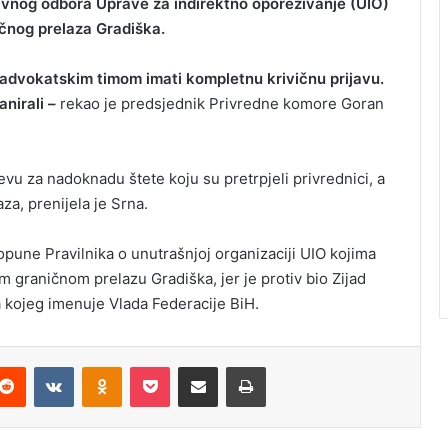
avnog odbora Uprave za indirektno oporezivanje (UIO)
ičnog prelaza Gradiška.
 advokatskim timom imati kompletnu krivičnu prijavu.
nirali –
rekao je predsjednik Privredne komore Goran
tjevu za nadoknadu štete koju su pretrpjeli privrednici, a
za, prenijela je Srna.
opune Pravilnika o unutrašnjoj organizaciji UIO kojima
raničnom prelazu Gradiška, jer je protiv bio Zijad
a kojeg imenuje Vlada Federacije BiH.
Reddit
VKontakte
Odnoklassniki
Pocket
Podijeli putem Emaila
Odštampaj