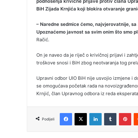
podnošenja krivične prijave protiv člana Upr
BiH Zijada Krnjića koji blokira otvaranje gran
– Naredne sedmice ćemo, najvjerovatnije, sa
Upoznaćemo javnost sa svim onim što smo pla
Račić.
On je naveo da je riječ o krivičnoj prijavi i zah
troškove snosi i BiH zbog neotvaranja tog prela
Upravni odbor UIO BiH nije usvojio izmjene i d
se omogućava početak rada na novoizgrađenom g
Krnjić, član Upravnog odbora iz reda eksperat
Facebook
X
LinkedIn
Tumblr
Pinterest
Podijeli