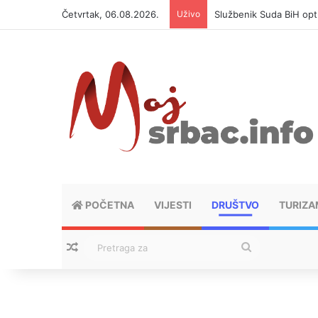
Četvrtak, 06.08.2026.
Uživo
Službenik Suda BiH op
POČETNA
VIJESTI
DRUŠTVO
TURIZA
Nasumični tekstovi
Pretraga
za