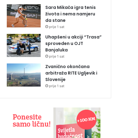
Sara Mikača igra tenis
života i nema namjeru
da stane
prije 1 sat
Uhapšeni u akciji “Trasa”
sproveden u OJT
Banjaluka
prije 1 sat
Zvanično okončana
arbitraža RITE Ugljevik i
Slovenije
prije 1 sat