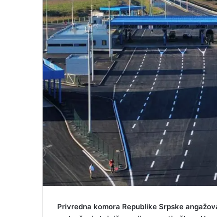
i
l
Privredna komora Republike Srpske angažova