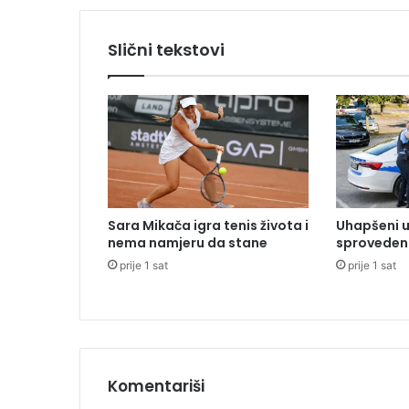
p
i
Slični tekstovi
s
u
j
e
s
t
r
a
n
Sara Mikača igra tenis života i
Uhapšeni u
a
nema namjeru da stane
sproveden 
č
prije 1 sat
prije 1 sat
k
e
v
o
j
n
i
Komentariši
k