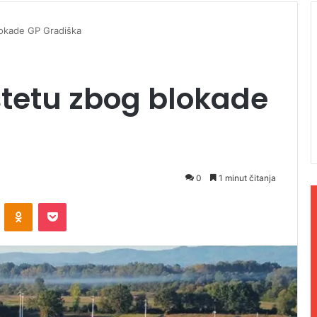
lokade GP Gradiška
štetu zbog blokade
0
1 minut čitanja
ontakte
Odnoklassniki
Pocket