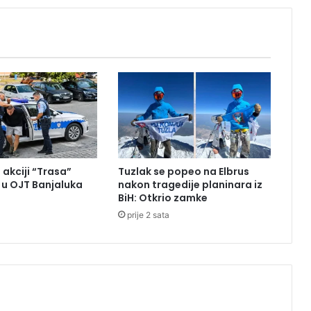
i
z
B
i
H
u
h
a
p
š
e
 akciji “Trasa”
Tuzlak se popeo na Elbrus
n
u OJT Banjaluka
nakon tragedije planinara iz
i
BiH: Otkrio zamke
u
prije 2 sata
M
a
k
a
r
s
k