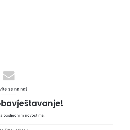
vite se na naš
obavještavanje!
sa posljednjim novostima.