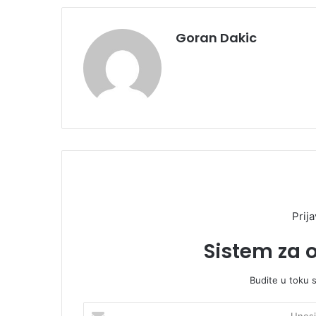
Goran Dakic
Prija
Sistem za 
Budite u toku 
U