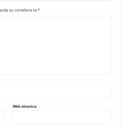
o
j
olja su označena sa
*
Web stranica