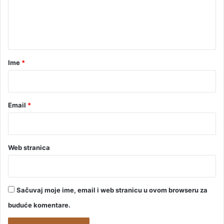
i
t
n
i
t
p
r
a
o
r
Ime
*
d
*
u
ž
e
Email
*
n
a
?
Web stranica
Sačuvaj moje ime, email i web stranicu u ovom browseru za
buduće komentare.