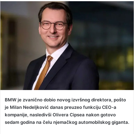
n
d
a
n
e
m
a
i
l
BMW je zvanično dobio novog izvršnog direktora, pošto
je Milan Nedeljković danas preuzeo funkciju CEO-a
kompanije, nasledivši Olivera Cipsea nakon gotovo
sedam godina na čelu njemačkog automobilskog giganta.