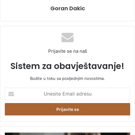
Goran Dakic
Prijavite se na naš
Sistem za obavještavanje!
Budite u toku sa posljednjim novostima.
U
n
e
s
i
t
e