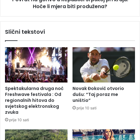
a
Hoće li mjera biti produžena?
r
n
i
u
v
š
o
Slični tekstovi
a
u
k
R
a
e
n
p
d
u
i
b
d
l
a
i
t
c
Spektakularna druga noć
Novak Đoković otvorio
S
i
Freshwave festivala : Od
dušu: “Taj poraz me
D
S
regionalnih hitova do
uništio”
S
r
svjetskog elektronskog
prije 10 sati
-
p
zvuka
a
s
prije 10 sati
z
k
a
o
p
j