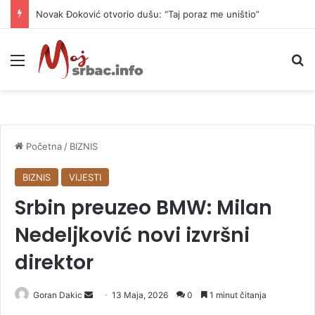
Novak Đoković otvorio dušu: “Taj poraz me uništio”
Meni
P
Početna
/
BIZNIS
BIZNIS
VIJESTI
Srbin preuzeo BMW: Milan
Nedeljković novi izvršni
direktor
Goran Dakic
S
13 Maja, 2026
0
1 minut čitanja
e