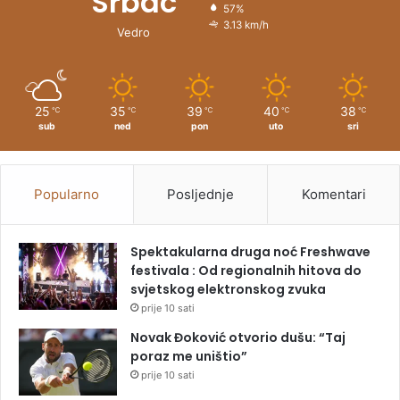
Srbac
57%
3.13 km/h
Vedro
25
35
39
40
38
℃
℃
℃
℃
℃
sub
ned
pon
uto
sri
Popularno
Posljednje
Komentari
Spektakularna druga noć Freshwave
festivala : Od regionalnih hitova do
svjetskog elektronskog zvuka
prije 10 sati
Novak Đoković otvorio dušu: “Taj
poraz me uništio”
prije 10 sati