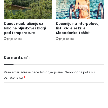
r
p
e
r
d
i
s
k
j
r
Danas naoblačenje uz
Decenija na Interpolovoj
e
lokalne pljuskove i blagi
listi: Gdje se krije
a
pad temperature
Slobodanka Tošić?
d
j
n
u
prije 10 sati
prije 10 sati
i
:
k
H
a
o
Komentariši
ć
e
l
Vaša email adresa neće biti objavljivana.
Neophodna polja su
i
označena sa
*
m
j
K
e
o
r
a
m
b
e