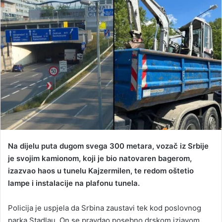
d
a
n
e
m
a
i
l
Na dijelu puta dugom svega 300 metara, vozač iz Srbije
je svojim kamionom, koji je bio natovaren bagerom,
izazvao haos u tunelu Kajzermilen, te redom oštetio
lampe i instalacije na plafonu tunela.
Policija je uspjela da Srbina zaustavi tek kod poslovnog
parka Stadlau. On se pravdao posebno drskom izjavom,