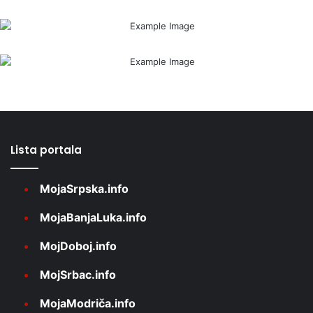
Lista portala
MojaSrpska.info
MojaBanjaLuka.info
MojDoboj.info
MojSrbac.info
MojaModriča.info