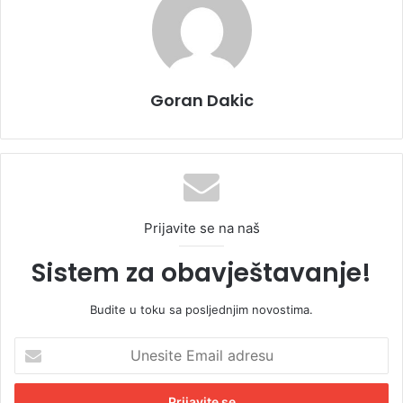
Goran Dakic
Prijavite se na naš
Sistem za obavještavanje!
Budite u toku sa posljednjim novostima.
U
n
e