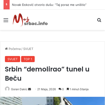
Novak Đoković otvorio dušu: “Taj poraz me uništio”
Meni
P
Početna
/
SVIJET
SVIJET
TOP 1
Srbin “demolirao” tunel u
Beču
Goran Dakic
S
21 Maja, 2026
0
1 minut čitanja
e
n