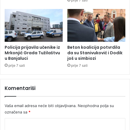
prije 7 sati
r
s
a
v
t
o
u
j
r
i
a
o
:
Z
B
a
Policija prijavila učenike iz
Beton koalicija potvrdila
i
k
Mrkonjić Grada Tužilaštvu
da su Stanivuković i Dodik
ć
u Banjaluci
još u simbiozi
o
e
n
prije 7 sati
prije 7 sati
i
o
3
b
0
o
Komentariši
s
r
t
c
e
i
Vaša email adresa neće biti objavljivana.
Neophodna polja su
p
m
označena sa
*
e
a
n
K
i