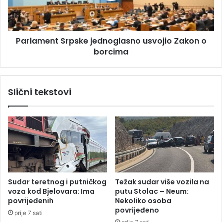
i
e
p
n
o
t
v
Parlament Srpske jednoglasno usvojio Zakon o
S
r
borcima
r
a
p
t
s
a
k
Slični tekstovi
k
e
v
j
i
e
s
d
o
n
k
o
i
g
h
l
t
a
Sudar teretnog i putničkog
Težak sudar više vozila na
e
s
voza kod Bjelovara: Ima
putu Stolac – Neum:
m
n
povrijeđenih
Nekoliko osoba
p
o
povrijeđeno
prije 7 sati
e
u