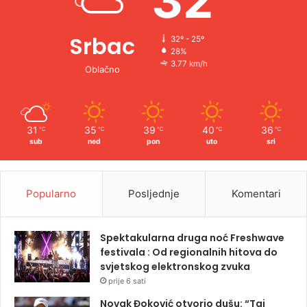
32
Srbac
32º - 25º
28%
3.77 km/h
Oblačno
31
35
39
40
36
℃
℃
℃
℃
℃
sub
ned
pon
uto
sri
Popularno
Posljednje
Komentari
Spektakularna druga noć Freshwave
festivala : Od regionalnih hitova do
svjetskog elektronskog zvuka
prije 6 sati
Novak Đoković otvorio dušu: “Taj