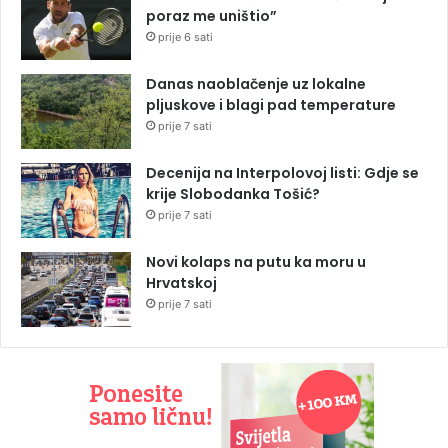
poraz me uništio”
prije 6 sati
Danas naoblačenje uz lokalne
pljuskove i blagi pad temperature
prije 7 sati
Decenija na Interpolovoj listi: Gdje se
krije Slobodanka Tošić?
prije 7 sati
Novi kolaps na putu ka moru u
Hrvatskoj
prije 7 sati