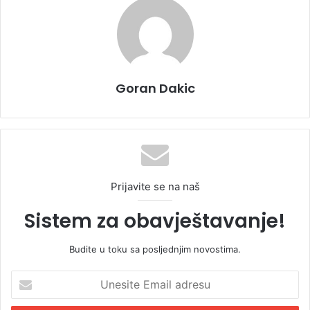
Goran Dakic
Prijavite se na naš
Sistem za obavještavanje!
Budite u toku sa posljednjim novostima.
U
n
e