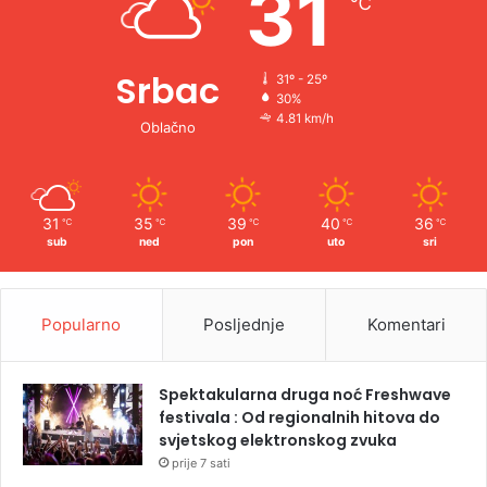
31
℃
:
Srbac
31º - 25º
30%
4.81 km/h
Oblačno
31
35
39
40
36
℃
℃
℃
℃
℃
sub
ned
pon
uto
sri
Popularno
Posljednje
Komentari
Spektakularna druga noć Freshwave
festivala : Od regionalnih hitova do
svjetskog elektronskog zvuka
prije 7 sati