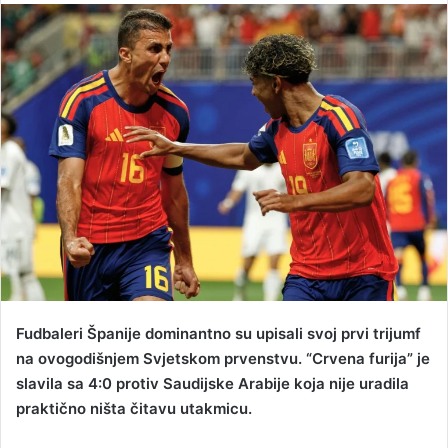
n
d
a
n
e
m
a
i
l
Fudbaleri Španije dominantno su upisali svoj prvi trijumf
na ovogodišnjem Svjetskom prvenstvu. “Crvena furija” je
slavila sa 4:0 protiv Saudijske Arabije koja nije uradila
praktično ništa čitavu utakmicu.