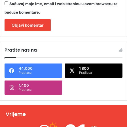
Sačuvaj moje ime, email i web stranicu u ovom browseru za
buduće komentare.
A
l
Pratite nas na
t
e
44.000
1.800
r
Pratilaca
Pratilaca
n
1.400
a
Pratilaca
t
i
v
Vrijeme
e