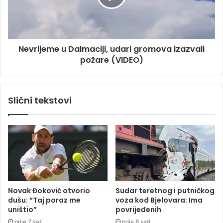
k
j
u
e
:
m
M
e
l
Nevrijeme u Dalmaciji, udari gromova izazvali
u
a
požare (VIDEO)
D
d
a
i
l
ć
m
Slični tekstovi
s
a
t
c
r
i
a
j
d
i
a
,
o
u
n
d
a
a
Novak Đoković otvorio
Sudar teretnog i putničkog
b
r
dušu: “Taj poraz me
voza kod Bjelovara: Ima
a
i
uništio”
povrijeđenih
z
g
prije 7 sati
prije 8 sati