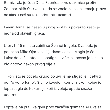
Remizirala je četa De la Fuentea prvu utakmicu protiv
Zelenortskih Ostrva tako da se znalo da sada nemaju pravo
na kiks. I baš su tako pristupili utakmici.
Lamin Jamal se našao u prvoj postavi i pokazao zašto je
jedna od glavnih igrača.
U prvih 45 minuta zabili su Španci tri gola. Dva puta je
pogađao Mike Ojarzabal i jednom Jamal. Mogla je četa
Luisa de la Fuentea da postigne i više, ali posao je ioanko
bio gotovo nakon prvog dijela.
Tikom što je počelo drugo poluvrijeme stigao je i četvrti
gol “crvene furije”. Sjajno izveden korner nakon kojeg je
lopta stigla do Kukurelje koji iz voleja uputio snažan
udarac.
Lopta je na putu ka golu prvo zakačila golmana Al Uvaisa,