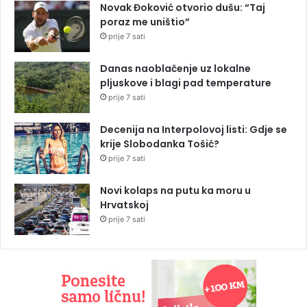
Novak Đoković otvorio dušu: “Taj
poraz me uništio”
prije 7 sati
Danas naoblačenje uz lokalne
pljuskove i blagi pad temperature
prije 7 sati
Decenija na Interpolovoj listi: Gdje se
krije Slobodanka Tošić?
prije 7 sati
Novi kolaps na putu ka moru u
Hrvatskoj
prije 7 sati