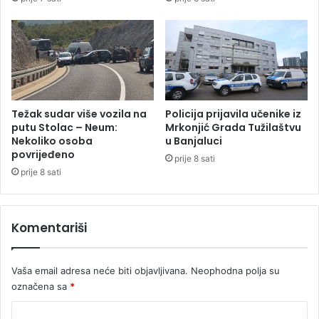
e
r
n
o
i
m
m
o
a
v
a
i
z
Težak sudar više vozila na
Policija prijavila učenike iz
a
putu Stolac – Neum:
Mrkonjić Grada Tužilaštvu
z
Nekoliko osoba
u Banjaluci
povrijeđeno
v
prije 8 sati
a
prije 8 sati
l
i
p
Komentariši
o
ž
a
Vaša email adresa neće biti objavljivana.
Neophodna polja su
r
označena sa
*
e
(
K
V