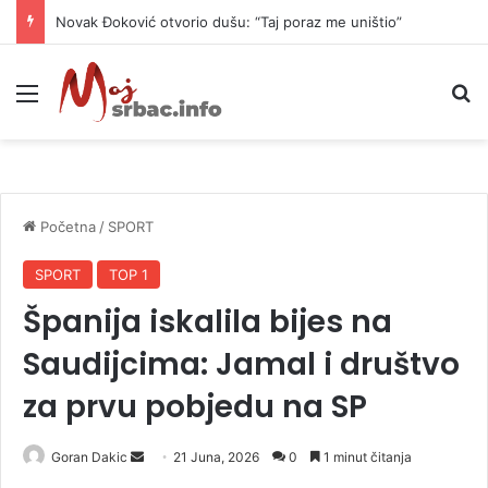
Novak Đoković otvorio dušu: “Taj poraz me uništio”
Meni
P
Početna
/
SPORT
SPORT
TOP 1
Španija iskalila bijes na
Saudijcima: Jamal i društvo
za prvu pobjedu na SP
Goran Dakic
S
21 Juna, 2026
0
1 minut čitanja
e