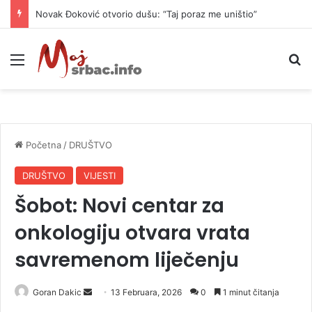
Novak Đoković otvorio dušu: “Taj poraz me uništio”
Meni
P
Početna
/
DRUŠTVO
DRUŠTVO
VIJESTI
Šobot: Novi centar za
onkologiju otvara vrata
savremenom liječenju
Goran Dakic
S
13 Februara, 2026
0
1 minut čitanja
e