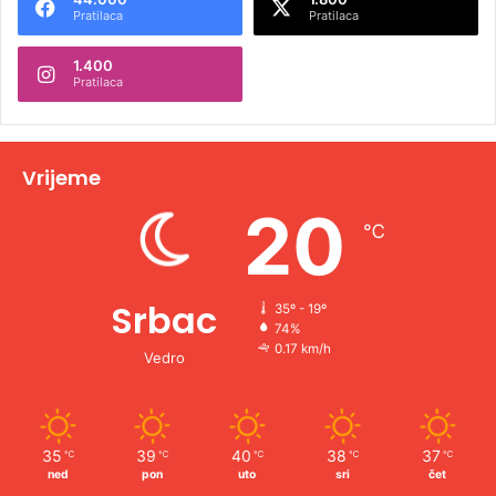
r
Pratilaca
Pratilaca
n
1.400
a
Pratilaca
t
i
v
Vrijeme
e
20
℃
:
Srbac
35º - 19º
74%
0.17 km/h
Vedro
35
39
40
38
37
℃
℃
℃
℃
℃
ned
pon
uto
sri
čet