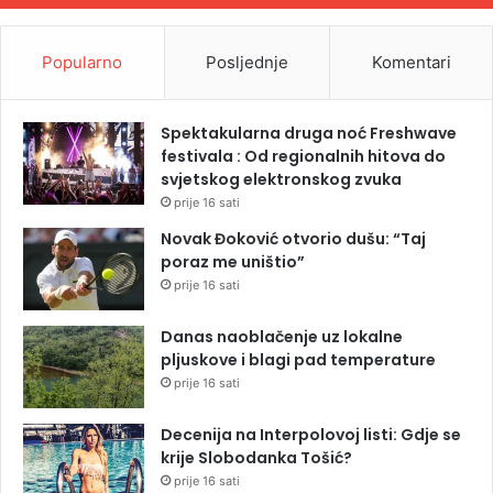
Popularno
Posljednje
Komentari
Spektakularna druga noć Freshwave
festivala : Od regionalnih hitova do
svjetskog elektronskog zvuka
prije 16 sati
Novak Đoković otvorio dušu: “Taj
poraz me uništio”
prije 16 sati
Danas naoblačenje uz lokalne
pljuskove i blagi pad temperature
prije 16 sati
Decenija na Interpolovoj listi: Gdje se
krije Slobodanka Tošić?
prije 16 sati