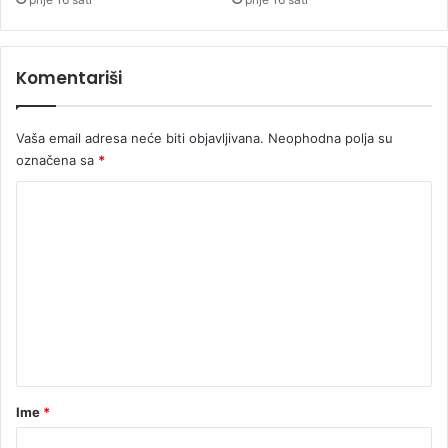
u
u
m
v
e
r
Komentariši
n
t
t
i
a
ć
Vaša email adresa neće biti objavljivana.
Neophodna polja su
c
u
označena sa
*
i
s
j
p
K
a
r
o
e
m
m
a
e
j
u
n
z
t
a
T
a
o
r
Ime
*
m
*
p