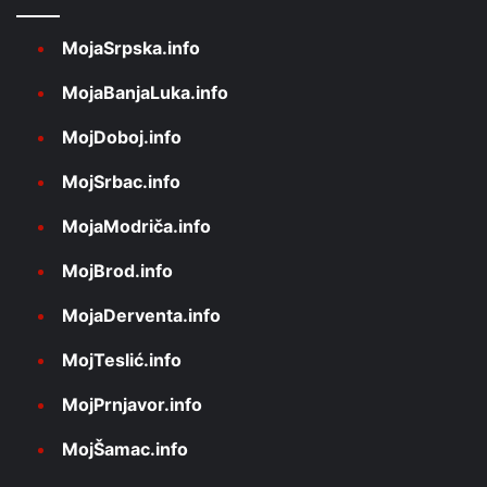
MojaSrpska.info
MojaBanjaLuka.info
MojDoboj.info
MojSrbac.info
MojaModriča.info
MojBrod.info
MojaDerventa.info
MojTeslić.info
MojPrnjavor.info
MojŠamac.info