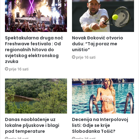
o
i
K
z
S
Š
,
i
i
r
z
o
Spektakularna druga noć
Novak Đoković otvorio
G
k
Freshwave festivala : Od
dušu: “Taj poraz me
R
o
regionalnih hitova do
uništio”
A
g
svjetskog elektronskog
prije 16 sati
S
B
zvuka
-
r
prije 16 sati
a
i
i
j
z
e
u
g
z
a
e
:
t
D
a
j
Danas naoblačenje uz
Decenija na Interpolovoj
d
lokalne pljuskove i blagi
listi: Gdje se krije
e
pad temperature
Slobodanka Tošić?
o
c
k
u
prije 16 sati
prije 16 sati