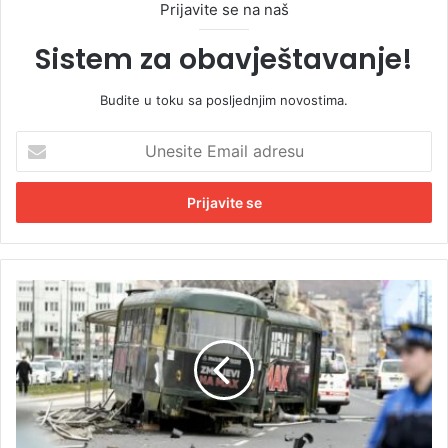
Prijavite se na naš
Sistem za obavještavanje!
Budite u toku sa posljednjim novostima.
U
n
e
s
i
t
e
E
V
m
o
a
z
i
a
l
č
a
t
d
r
r
a