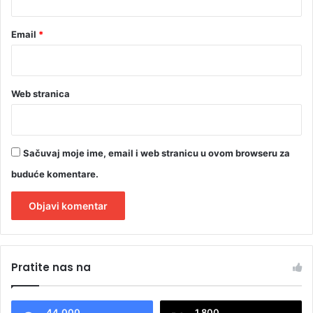
s
o
Email
*
n
o
v
k
Web stranica
o
n
c
e
Sačuvaj moje ime, email i web stranicu u ovom browseru za
r
t
buduće komentare.
A
l
Pratite nas na
t
e
44.000
1.800