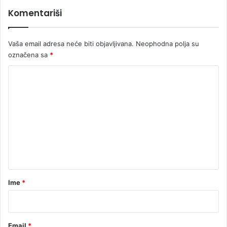
a
Komentariši
"
S
a
Vaša email adresa neće biti objavljivana.
Neophodna polja su
m
označena sa
*
u
k
K
u
o
ć
i
m
"
e
n
t
a
r
Ime
*
*
Email
*