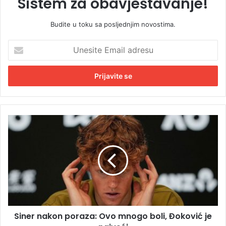
Sistem za obavještavanje!
Budite u toku sa posljednjim novostima.
U
n
e
s
i
t
e
E
S
m
i
a
n
i
e
l
r
a
n
d
a
r
k
e
o
s
Siner nakon poraza: Ovo mnogo boli, Đoković je
n
u
p