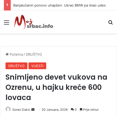
Banjalučanin ponovo uhapšen: Ukrao BMW pa imao udes
Meni
P
Početna
/
DRUŠTVO
DRUŠTVO
VIJESTI
Snimljeno devet vukova na
Ozrenu, u hajku kreće 600
lovaca
Goran Dakic
S
30 Januara, 2026
0
Prije minut
e