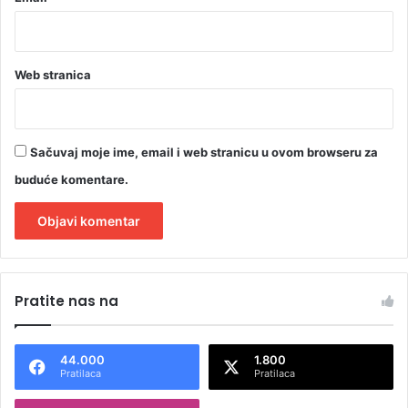
Web stranica
Sačuvaj moje ime, email i web stranicu u ovom browseru za
buduće komentare.
A
l
Pratite nas na
t
e
44.000
1.800
r
Pratilaca
Pratilaca
n