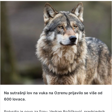
n
d
a
n
e
m
a
i
l
Na sutrašnji lov na vuka na Ozrenu prijavilo se više od
600 lovaca.
Potvrdio je oovo za Srnu, Vedran Božičković, predsjednik