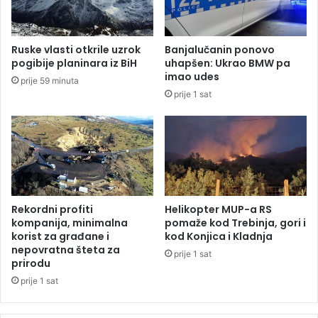
k
r
o
e
v
m
Ruske vlasti otkrile uzrok
Banjalučanin ponovo
i
i
pogibije planinara iz BiH
uhapšen: Ukrao BMW pa
ć
n
imao udes
prije 59 minuta
j
u
prije 1 sat
e
l
n
a
a
g
j
l
v
u
e
m
ć
i
i
c
Rekordni profiti
Helikopter MUP-a RS
a
kompanija, minimalna
pomaže kod Trebinja, gori i
i
korist za građane i
kod Konjica i Kladnja
nepovratna šteta za
z
prije 1 sat
prirodu
f
i
prije 1 sat
l
m