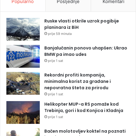
Popularno
Posljednje
Komentari
Ruske vlasti otkrile uzrok pogibije
planinara iz BiH
prije 59 minuta
Banjalučanin ponovo uhapšen: Ukrao
BMW pa imao udes
prije 1 sat
Rekordni profiti kompanija,
minimalna korist za građane i
nepovratna šteta za prirodu
prije 1 sat
Helikopter MUP-a RS pomaže kod
Trebinja, gori i kod Konjica i Kladnja
prije 1 sat
Bačen molotovljev koktel na poznati