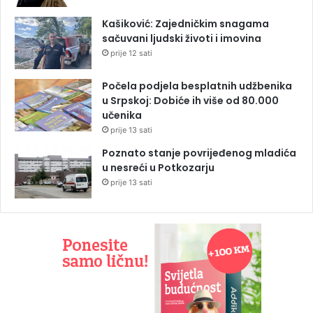
Kašiković: Zajedničkim snagama
sačuvani ljudski životi i imovina
prije 12 sati
Počela podjela besplatnih udžbenika
u Srpskoj: Dobiće ih više od 80.000
učenika
prije 13 sati
Poznato stanje povrijeđenog mladića
u nesreći u Potkozarju
prije 13 sati