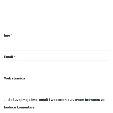
e
a
K
n
M
t
a
r
Ime
*
*
Email
*
Web stranica
Sačuvaj moje ime, email i web stranicu u ovom browseru za
buduće komentare.