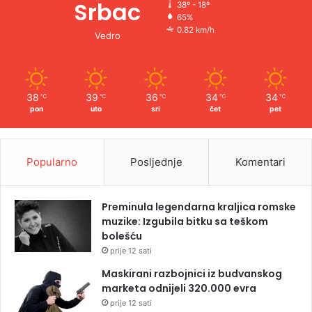
Srbac
38º - 18º
65%
0.82 km/h
Vedro
38
39
36
34
34
℃
℃
℃
℃
℃
pon
uto
sri
čet
pet
Popularno
Posljednje
Komentari
Preminula legendarna kraljica romske
muzike: Izgubila bitku sa teškom
bolešću
prije 12 sati
Maskirani razbojnici iz budvanskog
marketa odnijeli 320.000 evra
prije 12 sati