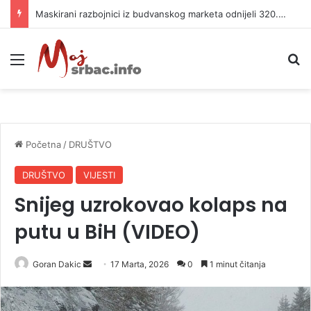
Maskirani razbojnici iz budvanskog marketa odnijeli 320.000 evra
Meni
P
Početna
/
DRUŠTVO
DRUŠTVO
VIJESTI
Snijeg uzrokovao kolaps na
putu u BiH (VIDEO)
Goran Dakic
S
17 Marta, 2026
0
1 minut čitanja
e
n