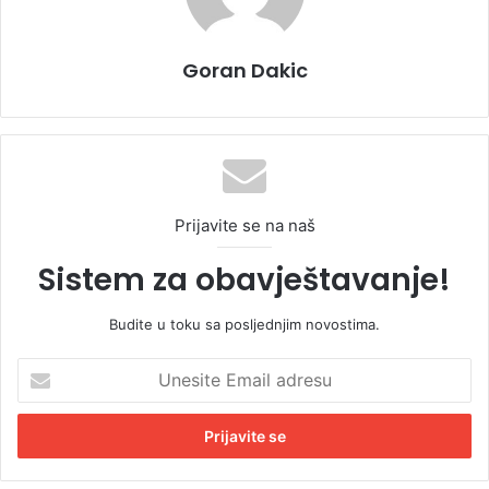
Goran Dakic
Prijavite se na naš
Sistem za obavještavanje!
Budite u toku sa posljednjim novostima.
U
n
e
s
i
t