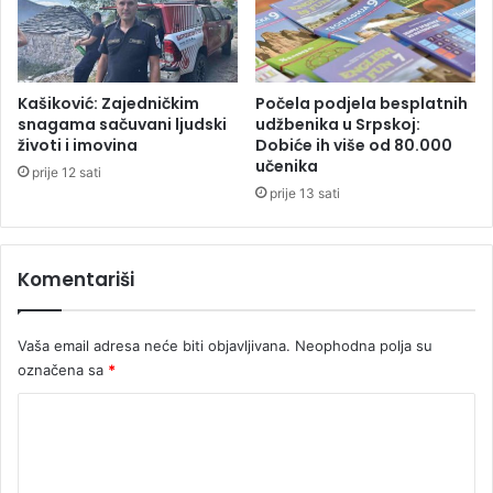
r
e
m
u
v
Kašiković: Zajedničkim
Počela podjela besplatnih
r
snagama sačuvani ljudski
udžbenika u Srpskoj:
životi i imovina
Dobiće ih više od 80.000
i
učenika
j
prije 12 sati
e
prije 13 sati
d
n
u
Komentariši
1
3
,
Vaša email adresa neće biti objavljivana.
Neophodna polja su
7
označena sa
*
m
i
K
l
o
i
o
m
n