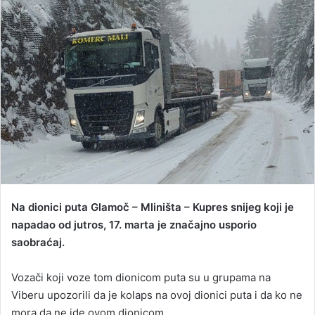
d
a
n
e
m
a
i
l
Na dionici puta Glamoč – Mliništa – Kupres snijeg koji je
napadao od jutros, 17. marta je značajno usporio
saobraćaj.
Vozači koji voze tom dionicom puta su u grupama na
Viberu upozorili da je kolaps na ovoj dionici puta i da ko ne
mora da ne ide ovom dionicom.