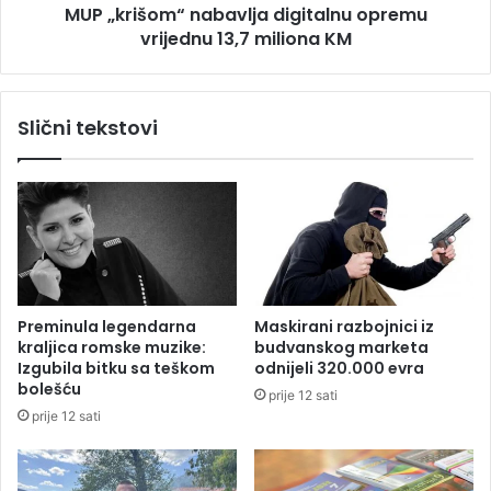
MUP „krišom“ nabavlja digitalnu opremu
a
m
p
vrijednu 13,7 miliona KM
“
r
n
a
a
v
b
Slični tekstovi
i
a
o
v
8
l
6
j
p
a
r
d
e
i
k
g
r
i
Preminula legendarna
Maskirani razbojnici iz
š
t
kraljica romske muzike:
budvanskog marketa
a
a
Izgubila bitku sa teškom
odnijeli 320.000 evra
j
l
bolešću
prije 12 sati
a
n
prije 12 sati
u
o
p