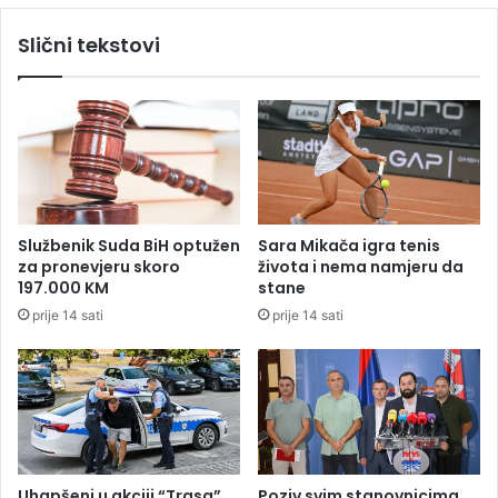
o
u
Slični tekstovi
n
t
s
o
k
b
i
u
t
s
e
n
n
a
d
s
e
t
Službenik Suda BiH optužen
Sara Mikača igra tenis
r
a
za pronevjeru skoro
života i nema namjeru da
z
j
197.000 KM
stane
a
a
prije 14 sati
prije 14 sati
š
l
e
i
t
š
a
t
l
u
i
š
t
Uhapšeni u akciji “Trasa”
Poziv svim stanovnicima