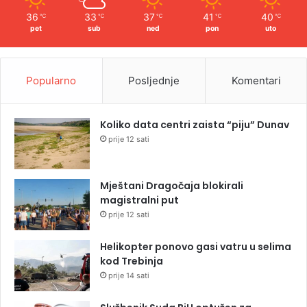
36
33
37
41
40
℃
℃
℃
℃
℃
pet
sub
ned
pon
uto
Popularno
Posljednje
Komentari
Koliko data centri zaista “piju” Dunav
prije 12 sati
Mještani Dragočaja blokirali
magistralni put
prije 12 sati
Helikopter ponovo gasi vatru u selima
kod Trebinja
prije 14 sati