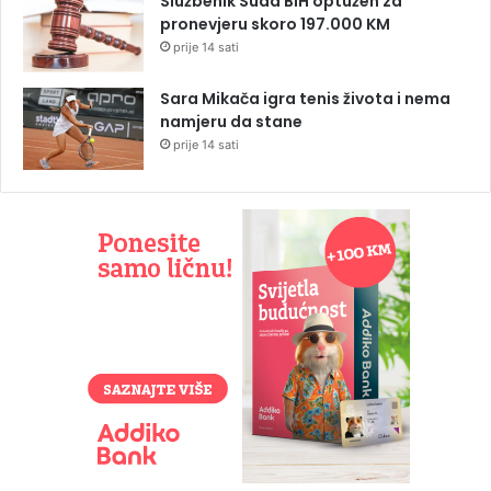
Službenik Suda BiH optužen za
pronevjeru skoro 197.000 KM
prije 14 sati
Sara Mikača igra tenis života i nema
namjeru da stane
prije 14 sati