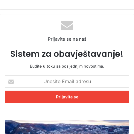
Prijavite se na naš
Sistem za obavještavanje!
Budite u toku sa posljednjim novostima.
U
n
e
s
i
t
e
E
S
m
t