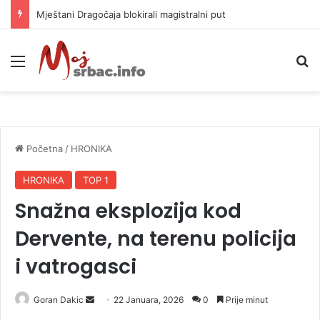
Helikopter ponovo gasi vatru u selima kod Trebinja
Meni
P
Početna
/
HRONIKA
HRONIKA
TOP 1
Snažna eksplozija kod
Dervente, na terenu policija
i vatrogasci
Goran Dakic
S
22 Januara, 2026
0
Prije minut
e