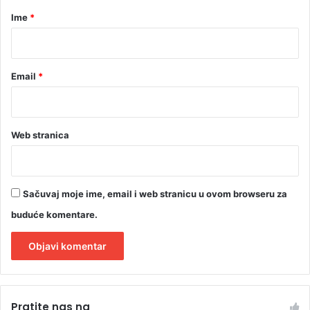
r
Ime
*
*
Email
*
Web stranica
Sačuvaj moje ime, email i web stranicu u ovom browseru za
buduće komentare.
A
l
Pratite nas na