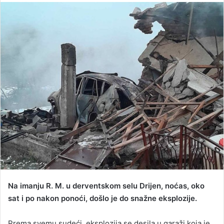
n
d
a
n
e
m
a
i
l
Na imanju R. M. u derventskom selu Drijen, noćas, oko
sat i po nakon ponoći, došlo je do snažne eksplozije.
Prema svemu sudeći, eksplozija se desila u garaži koja je