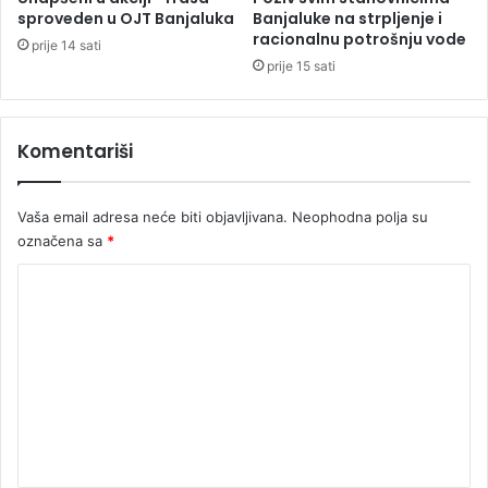
e
sproveden u OJT Banjaluka
Banjaluke na strpljenje i
u
racionalnu potrošnju vode
prije 14 sati
z
prije 15 sati
V
r
b
Komentariši
a
s
Vaša email adresa neće biti objavljivana.
Neophodna polja su
označena sa
*
K
o
m
e
n
t
a