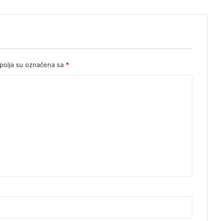
n
olja su označena sa
*