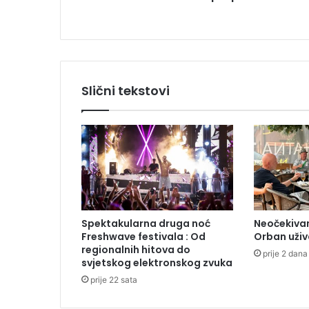
e
k
o
v
i
d
Slični tekstovi
p
r
o
p
u
s
n
i
c
Spektakularna druga noć
Neočekivan
a
Freshwave festivala : Od
Orban uživ
m
regionalnih hitova do
prije 2 dana
a
svjetskog elektronskog zvuka
prije 22 sata