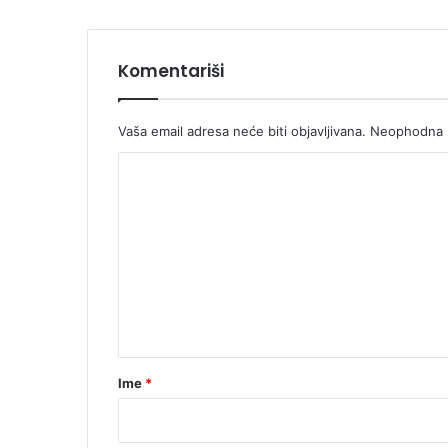
Komentariši
Vaša email adresa neće biti objavljivana.
Neophodna p
K
o
m
e
n
t
a
r
Ime
*
*