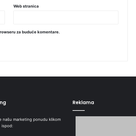
Web stranica
browseru za buduće komentare.
ing
Reklama
e našu marketing ponudu klikom
 ispod: