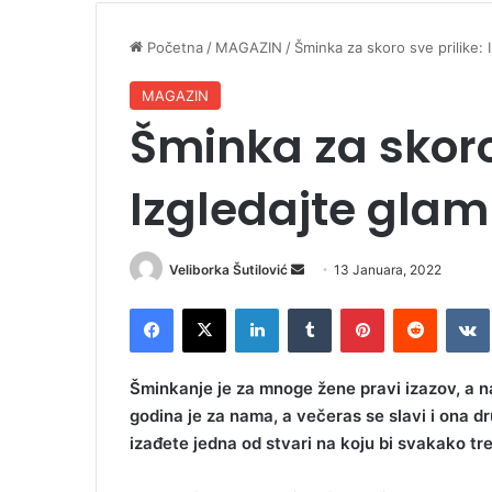
Početna
/
MAGAZIN
/
Šminka za skoro sve prilike: 
MAGAZIN
Šminka za skoro 
Izgledajte glam
Veliborka Šutilović
S
13 Januara, 2022
e
Facebook
X
LinkedIn
Tumblr
Pinterest
Reddit
VK
n
d
a
Šminkanje je za mnoge žene pravi izazov, a n
n
godina je za nama, a večeras se slavi i ona d
e
izađete jedna od stvari na koju bi svakako tr
m
a