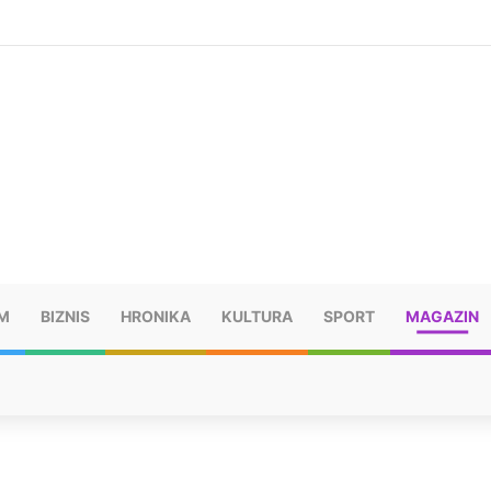
ušu: “Taj poraz me uništio”
M
BIZNIS
HRONIKA
KULTURA
SPORT
MAGAZIN