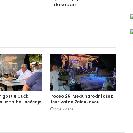
dosadan
j
e
r
m
u
j
e
p
o
s
a
o
b
i
o
 gost u Guči:
Počeo 26. Međunarodni džez
d
a uz trube i pečenje
festival na Zelenkovcu
o
prije 2 dana
s
a
d
a