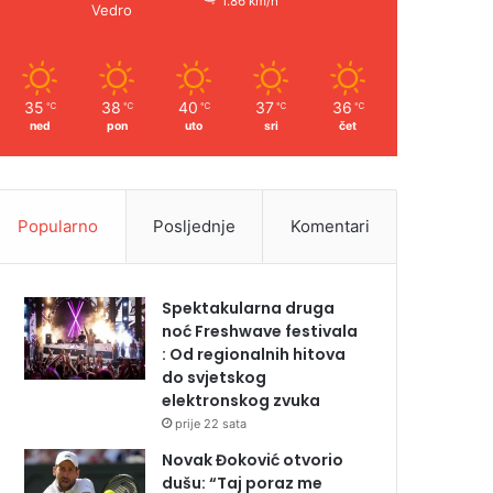
1.86 km/h
Vedro
35
38
40
37
36
℃
℃
℃
℃
℃
ned
pon
uto
sri
čet
Popularno
Posljednje
Komentari
Spektakularna druga
noć Freshwave festivala
: Od regionalnih hitova
do svjetskog
elektronskog zvuka
prije 22 sata
Novak Đoković otvorio
dušu: “Taj poraz me