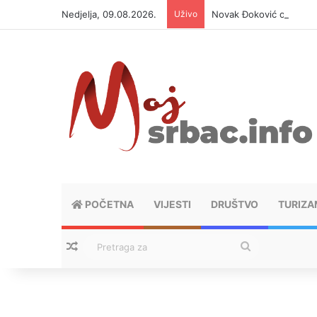
Nedjelja, 09.08.2026.
Uživo
Novak Đoković otvorio d
POČETNA
VIJESTI
DRUŠTVO
TURIZA
Nasumični tekstovi
Pretraga
za