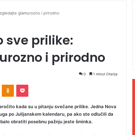
Izgledajte glamurozno i prirodno
sve prilike:
urozno i prirodno
0
1 minut čitanja
ontakte
Odnoklassniki
Pocket
aročito kada su u pitanju svečane prilike. Jedna Nova
ruga po Julijanskom kalendaru, pa ako ste odlučili da
ebalo obratiti posebnu pažnju jeste šminka.