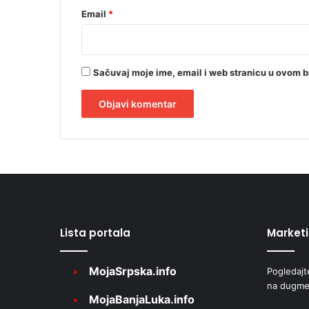
Email
*
Sačuvaj moje ime, email i web stranicu u ovom 
A
l
t
e
r
Lista portala
Market
n
a
MojaSrpska.info
Pogledajt
t
na dugme
i
MojaBanjaLuka.info