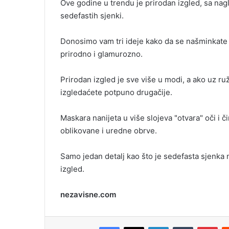
Ove godine u trendu je prirodan izgled, sa na
i
sedefastih sjenki.
l
Donosimo vam tri ideje kako da se našminkate z
prirodno i glamurozno.
Prirodan izgled je sve više u modi, a ako uz ruž
izgledaćete potpuno drugačije.
Maskara nanijeta u više slojeva "otvara" oči i 
oblikovane i uredne obrve.
Samo jedan detalj kao što je sedefasta sjenka
izgled.
nezavisne.com
Facebook
X
LinkedIn
Tumblr
Pinterest