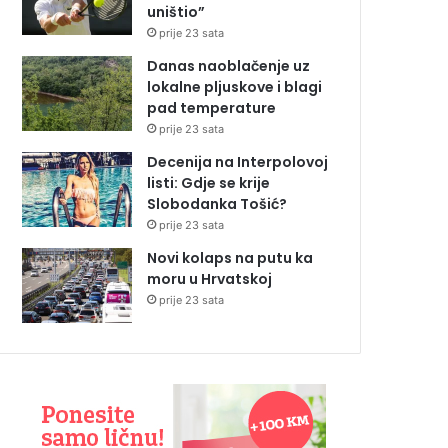
uništio”
prije 23 sata
Danas naoblačenje uz
lokalne pljuskove i blagi
pad temperature
prije 23 sata
Decenija na Interpolovoj
listi: Gdje se krije
Slobodanka Tošić?
prije 23 sata
Novi kolaps na putu ka
moru u Hrvatskoj
prije 23 sata