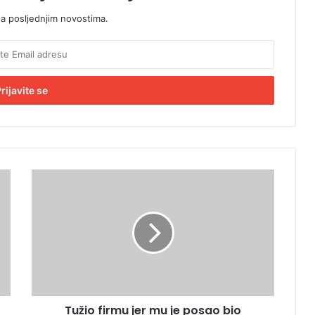
sa posljednjim novostima.
T
u
ž
i
o
f
i
r
m
Tužio firmu jer mu je posao bio
u