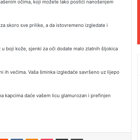
glašenim očima, koji možete lako postići nanošenjem
a skoro sve prilike, a da istovremeno izgledate i
 u boji kože, sjenki za oči dodate malo zlatnih šljokica
čini ih većima. Vaša šminka izgledaće savršeno uz lijepo
 na kapcima daće vašem licu glamurozan i prefinjen
Reddit
VKontakte
Odnoklassniki
Pocket
Podijeli putem Emaila
Odštampaj