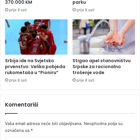
370.000 KM
parku
.
r
prije 8 sati
prije 8 sati
0
e
0
k
0
i
K
n
M
u
m
t
i
a
t
u
Srbija ide na Svjetsko
Stigao apel stanovništvu
a
s
prvenstvo: Velika pobjeda
Srpske za racionalno
i
rukometaša u “Pioniru”
trošenje vode
t
prije 8 sati
prije 8 sati
n
e
s
Komentariši
a
t
e
Vaša email adresa neće biti objavljivana.
Neophodna polja su
označena sa
*