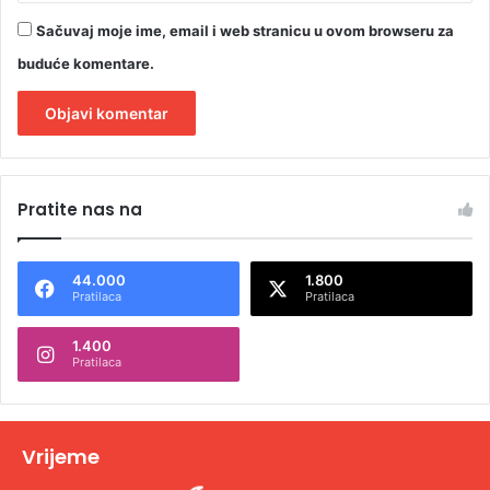
Sačuvaj moje ime, email i web stranicu u ovom browseru za
buduće komentare.
A
l
Pratite nas na
t
e
44.000
1.800
r
Pratilaca
Pratilaca
n
1.400
a
Pratilaca
t
i
v
Vrijeme
e