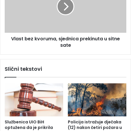
p
s
o
t
l
b
i
e
c
z
i
k
j
Vlast bez kvoruma, sjednica prekinuta u sitne
v
s
sate
o
k
r
u
u
k
m
Slični tekstovi
l
a
o
,
p
s
k
j
u
e
,
d
u
n
z
i
e
c
Službenica UIO BiH
Policija istražuje dječaka
o
a
optužena da je prikrila
(12) nakon četiri požara u
5
p