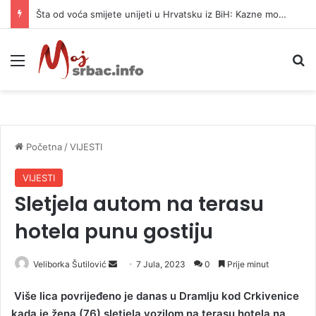
Šta od voća smijete unijeti u Hrvatsku iz BiH: Kazne mogu dostići 13.260 evra
Meni
P
Početna
/
VIJESTI
VIJESTI
Sletjela autom na terasu
hotela punu gostiju
Veliborka Šutilović
S
7 Jula, 2023
0
Prije minut
e
Više lica povrijeđeno je danas u Dramlju kod Crkivenice
n
kada je žena (76) sletjela vozilom na terasu hotela na
d