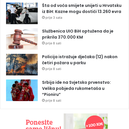
Šta od voća smijete unijeti u Hrvatsku
iz BiH: Kazne mogu dostići 13.260 evra
prije 3 sata
Službenica UIO BiH optužena da je
prikrila 370.000 KM
prije 8 sati
Policija istražuje dječaka (12) nakon
četiri požara u parku
prije 8 sati
Srbija ide na Svjetsko prvenstvo:
Velika pobjeda rukometaša u
“Pioniru”
prije 8 sati