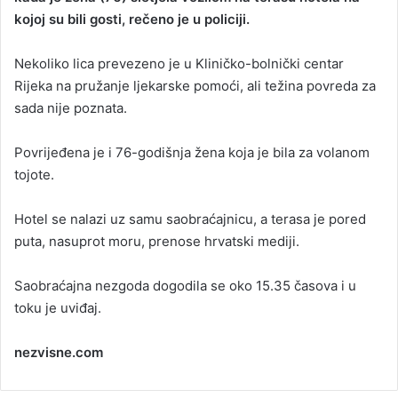
kojoj su bili gosti, rečeno je u policiji.
a
n
Nekoliko lica prevezeno je u Kliničko-bolnički centar
e
Rijeka na pružanje ljekarske pomoći, ali težina povreda za
m
a
sada nije poznata.
i
l
Povrijeđena je i 76-godišnja žena koja je bila za volanom
tojote.
Hotel se nalazi uz samu saobraćajnicu, a terasa je pored
puta, nasuprot moru, prenose hrvatski mediji.
Saobraćajna nezgoda dogodila se oko 15.35 časova i u
toku je uviđaj.
nezvisne.com