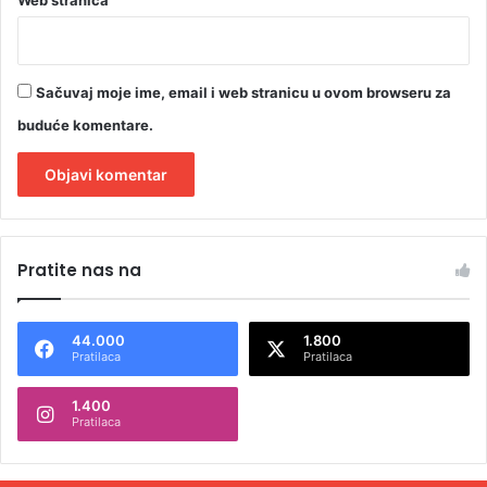
Sačuvaj moje ime, email i web stranicu u ovom browseru za
buduće komentare.
A
l
Pratite nas na
t
e
44.000
1.800
r
Pratilaca
Pratilaca
n
1.400
a
Pratilaca
t
i