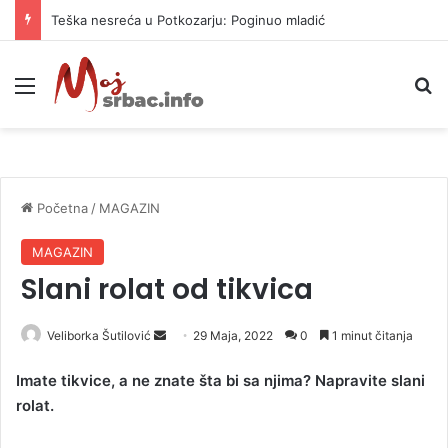
Teška nesreća u Potkozarju: Poginuo mladić
Meni
P
Početna
/
MAGAZIN
MAGAZIN
Slani rolat od tikvica
Veliborka Šutilović
S
29 Maja, 2022
0
1 minut čitanja
e
Imate tikvice, a ne znate šta bi sa njima? Napravite slani
n
rolat.
d
a