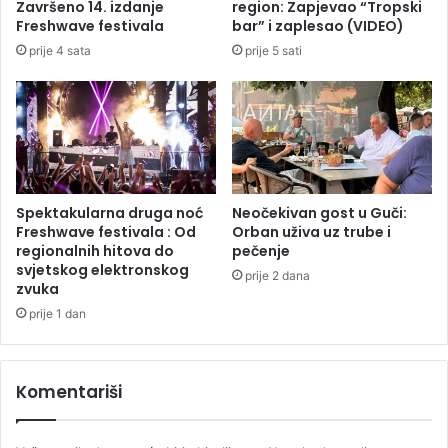
Završeno 14. izdanje
region: Zapjevao “Tropski
s
Freshwave festivala
bar” i zaplesao (VIDEO)
k
prije 4 sata
prije 5 sati
o
v
i
s
g
r
m
l
Spektakularna druga noć
Neočekivan gost u Guči:
j
Freshwave festivala : Od
Orban uživa uz trube i
a
regionalnih hitova do
pečenje
svjetskog elektronskog
v
prije 2 dana
zvuka
i
n
prije 1 dan
o
m
Komentariši