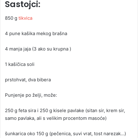
Sastojci:
n
e
m
850 g
tikvica
a
i
4 pune kašika mekog brašna
l
4 manja jaja (3 ako su krupna )
1 kašičica soli
prstohvat, dva bibera
Punjenje po želji, može:
250 g feta sira i 250 g kisele pavlake (sitan sir, krem sir,
samo pavlaka, ali s velikim procentom masoće)
šunkarica oko 150 g (pečenica, suvi vrat, tost narezak…)