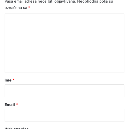
Vaša email adresa neće biti objavljivana.
Neophodna polja su
označena sa
*
K
o
m
e
n
t
a
r
Ime
*
*
Email
*
Web stranica