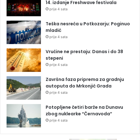
14. izdanje Freshwave festivala
prije 4 sata
Teška nesreća u Potkozarju: Poginuo
mladić
prije 4 sata
Vrućine ne prestaju: Danas i do 38
stepeni
prije 4 sata
Završna faza priprema za gradnju
autoputa do Mrkonjić Grada
prije 4 sata
Potopljene četiri barže na Dunavu
zbog nuklearke “Černavoda”
prije 4 sata