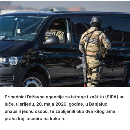
n
d
a
n
e
m
a
i
l
Pripadnici Državne agencije za istrage i zaštitu (SIPA) su
juče, u srijedu, 20. maja 2026. godine, u Banjaluci
uhapsili jednu osobu, te zaplijenili oko dva kilograma
praha koji asocira na kokain.