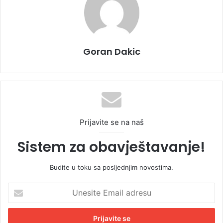
Goran Dakic
Prijavite se na naš
Sistem za obavještavanje!
Budite u toku sa posljednjim novostima.
U
n
e
s