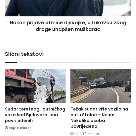
d
r
o
i
š
j
a
Nakon prijave otmice djevojke, u Lukavcu zbog
a
o
droge uhapšen muškarac
v
p
e
r
o
i
t
Slični tekstovi
j
m
a
i
t
c
e
e
l
d
j
j
u
e
,
v
s
o
Sudar teretnog i putničkog
Težak sudar više vozila na
a
j
voza kod Bjelovara: Ima
putu Stolac – Neum:
i
k
povrijeđenih
Nekoliko osoba
g
e
povrijeđeno
prije 8 minuta
r
,
prije 12 minuta