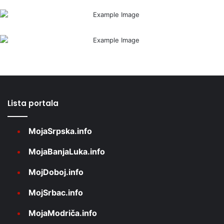
Lista portala
MojaSrpska.info
MojaBanjaLuka.info
MojDoboj.info
MojSrbac.info
MojaModriča.info