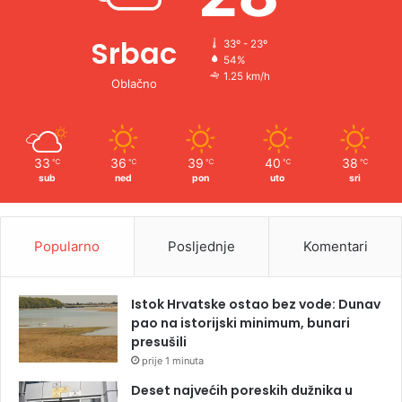
Srbac
33º - 23º
54%
1.25 km/h
Oblačno
33
36
39
40
38
℃
℃
℃
℃
℃
sub
ned
pon
uto
sri
Popularno
Posljednje
Komentari
Istok Hrvatske ostao bez vode: Dunav
pao na istorijski minimum, bunari
presušili
prije 1 minuta
Deset najvećih poreskih dužnika u