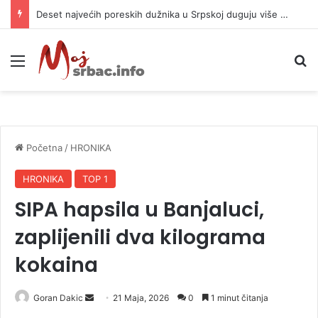
Deset najvećih poreskih dužnika u Srpskoj duguju više od 84 miliona KM
Meni
P
Početna
/
HRONIKA
HRONIKA
TOP 1
SIPA hapsila u Banjaluci,
zaplijenili dva kilograma
kokaina
Goran Dakic
S
21 Maja, 2026
0
1 minut čitanja
e