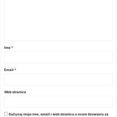
e
m
n
e
m
u
n
š
t
k
a
a
r
r
Ime
*
a
*
c
Email
*
Web stranica
Sačuvaj moje ime, email i web stranicu u ovom browseru za