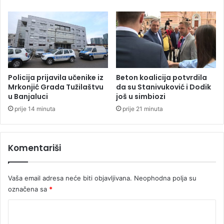
a
u
č
L
u
u
i
k
s
a
a
v
d
c
a
u
Policija prijavila učenike iz
Beton koalicija potvrdila
t
z
Mrkonjić Grada Tužilaštvu
da su Stanivuković i Dodik
r
u Banjaluci
još u simbiozi
b
e
o
prije 14 minuta
prije 21 minuta
n
g
e
d
r
r
Komentariši
u
o
g
e
Vaša email adresa neće biti objavljivana.
Neophodna polja su
u
označena sa
*
h
a
K
p
o
š