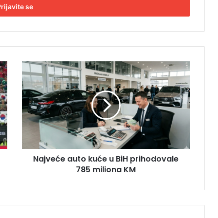
N
a
j
v
e
ć
e
a
u
Najveće auto kuće u BiH prihodovale
t
785 miliona KM
o
k
u
ć
e