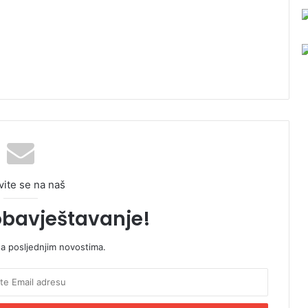
vite se na naš
obavještavanje!
sa posljednjim novostima.