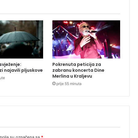
u
B
i
H
p
r
i
h
o
d
vježenje:
Pokrenuta peticija za
o
i najavili pljuskove
zabranu koncerta Dine
v
Merlina u Kraljevu
ute
a
prije 55 minuta
l
e
7
8
5
m
i
l
i
olja su označena sa
*