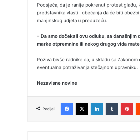
Podsjeća, da je ranije pokrenut protest glađu, k
predstavnika vlasti i obećanja da će biti obezb
manjinskog udjela u preduzeću.
– Da smo dočekali ovu odluku, sa današnjim da
marke otpremnine ili nekog drugog vida mate
Poziva bivše radnike da, u skladu sa Zakonom 
eventualna potraživanja stečajnom upravniku.
Nezavisne novine
Facebook
X
LinkedIn
Tumblr
Pinterest
Podijeli