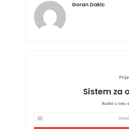
Goran Dakic
Prija
Sistem za 
Budite u toku 
U
n
e