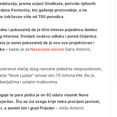
redstavlja, prema ocjeni Sindikata, potvrdu njihovih
Gordana Pavlovića, bio gašenje proizvodnje, a ne
 je izdržavao više od 700 porodica.
no i pokazatelj da je lični interes pojedinca daleko
 interesa. Donijeti ovakvu odluku i pored činjenica
ata je samo pokazatelj da je ovo sve projektovan i
ika –
kazao je za
Nezavisne novine
Dario Antonić,
e pokrenut stečaj zbog navodne platežne nesposobnosti,
nja “Nove Ljubije” iznose oko 70 miliona KM, što je,
avljačima i ostalim troškovima.
uguje te pare pošto je on 92 odsto vlasnik Nove
vjerilac. Šta se iza svega krije neka procijeni javnost,
, a samim tim i grad Prijedor –
ističe Antonić.