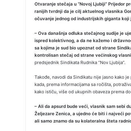
Otvaranje stečaja u “Novoj Ljubiji” Prijedor p
ranijih tvrdnji da je cilj aktuelnog vlasnika 
očuvanje jednog od industrijskih giganta koji
– Ova današnja odluka stečajnog sudije je ujed
ispred kolektivnog, a da ne kažemo i državnog
sa kojima je sud bio upoznat od strane Sindik
kontrolisan stečaj od strane većinskog vlasn
predsjednik Sindikata Rudnika “Nov Ljubija”.
Takođe, navodi da Sindikatu nije jasno kako j
kada, prema informacijama sa ročišta, potraživa
kako ističu, više od ukupnih obaveza prema dob
– Ali da apsurd bude veći, vlasnik sam sebi d
Željezare Zenica, a ujedno će biti i najveći po
ali samo znamo da su kolateralna šteta radnici