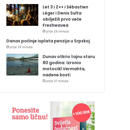
Let 3 i Z++ i Sébastien
Léger i Denis Sulta
obilježili prvo veče
Freshwavea
prije 26 minuta
Danas počinje isplata penzija u Srpskoj
prije 29 minuta
Dunav otkrio tajnu staru
80 godina: Izronio
motocikl Vermahta,
nađene kosti
prije 31 minuta