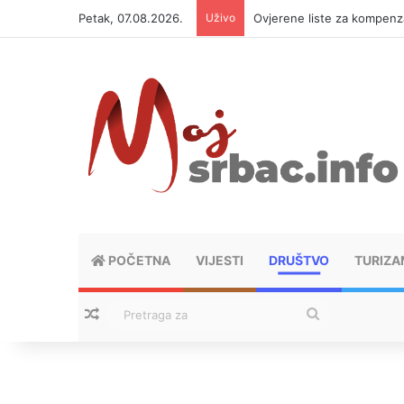
Petak, 07.08.2026.
Uživo
Ovjerene liste za kompen
POČETNA
VIJESTI
DRUŠTVO
TURIZA
Nasumični tekstovi
Pretraga
za