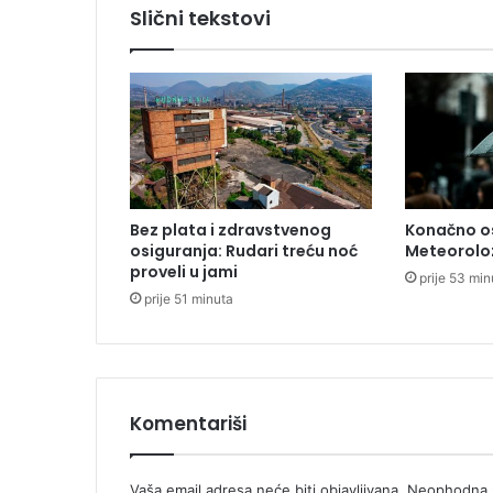
i
Slični tekstovi
j
a
l
b
o
g
a
t
i
Bez plata i zdravstvenog
Konačno os
m
osiguranja: Rudari treću noć
Meteoroloz
a
proveli u jami
prije 53 min
,
prije 51 minuta
t
r
i
b
i
n
Komentariši
e
z
j
Vaša email adresa neće biti objavljivana.
Neophodna p