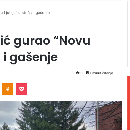
u Ljubiju” u stečaj i gašenje
vić gurao “Novu
j i gašenje
0
1 minut čitanja
ontakte
Odnoklassniki
Pocket