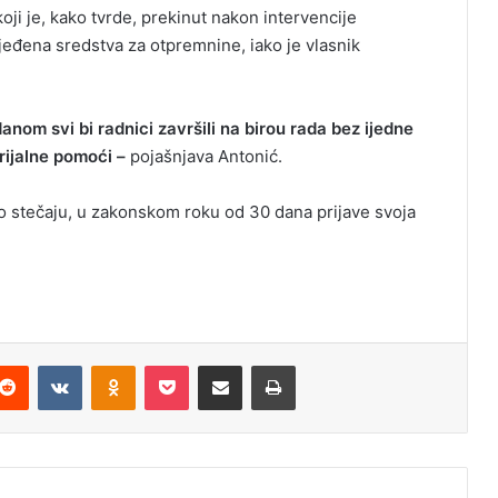
oji je, kako tvrde, prekinut nakon intervencije
ijeđena sredstva za otpremnine, iako je vlasnik
nom svi bi radnici završili na birou rada bez ijedne
rijalne pomoći –
pojašnjava Antonić.
o stečaju, u zakonskom roku od 30 dana prijave svoja
Reddit
VKontakte
Odnoklassniki
Pocket
Podijeli putem Emaila
Odštampaj