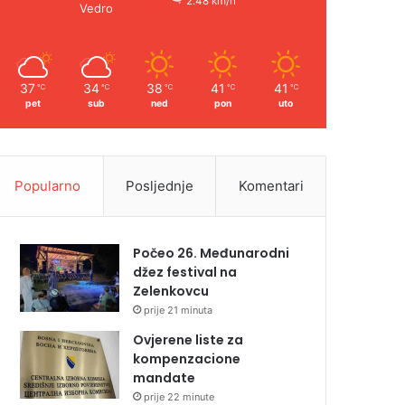
2.48 km/h
Vedro
37
34
38
41
41
℃
℃
℃
℃
℃
pet
sub
ned
pon
uto
Popularno
Posljednje
Komentari
Počeo 26. Međunarodni
džez festival na
Zelenkovcu
prije 21 minuta
Ovjerene liste za
kompenzacione
mandate
prije 22 minute