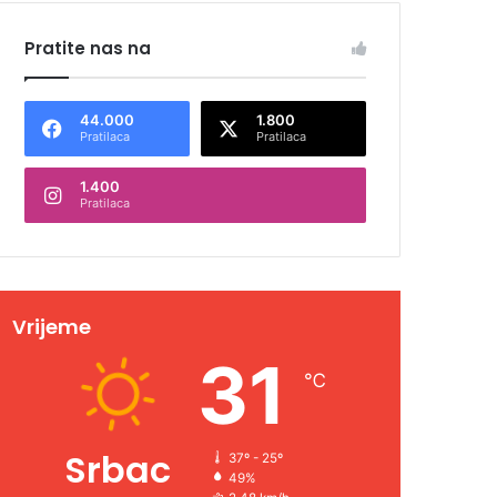
Pratite nas na
44.000
1.800
Pratilaca
Pratilaca
1.400
Pratilaca
Vrijeme
31
℃
Srbac
37º - 25º
49%