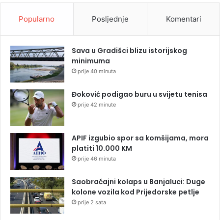
Popularno
Posljednje
Komentari
Sava u Gradišci blizu istorijskog
minimuma
prije 40 minuta
Đoković podigao buru u svijetu tenisa
prije 42 minute
APIF izgubio spor sa komšijama, mora
platiti 10.000 KM
prije 46 minuta
Saobraćajni kolaps u Banjaluci: Duge
kolone vozila kod Prijedorske petlje
prije 2 sata