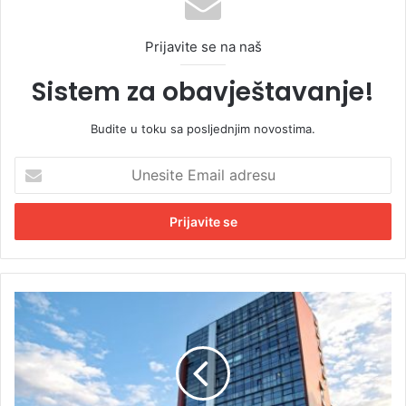
Prijavite se na naš
Sistem za obavještavanje!
Budite u toku sa posljednjim novostima.
U
n
e
s
i
t
e
E
„
m
B
a
i
i
n
l
g
a
o