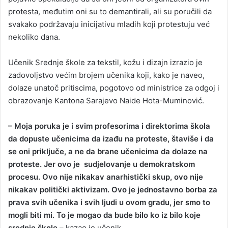
protesta, međutim oni su to demantirali, ali su poručili da
svakako podržavaju inicijativu mladih koji protestuju već
nekoliko dana.
Učenik Srednje škole za tekstil, kožu i dizajn izrazio je
zadovoljstvo većim brojem učenika koji, kako je naveo,
dolaze unatoč pritiscima, pogotovo od ministrice za odgoj i
obrazovanje Kantona Sarajevo Naide Hota-Muminović.
– Moja poruka je i svim profesorima i direktorima škola
da dopuste učenicima da izađu na proteste, štaviše i da
se oni priključe, a ne da brane učenicima da dolaze na
proteste. Jer ovo je sudjelovanje u demokratskom
procesu. Ovo nije nikakav anarhistički skup, ovo nije
nikakav politički aktivizam. Ovo je jednostavno borba za
prava svih učenika i svih ljudi u ovom gradu, jer smo to
mogli biti mi. To je mogao da bude bilo ko iz bilo koje
srednje škole –
kazao je učenik.