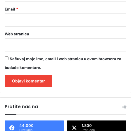
u
Email
*
s
t
a
v
i
Web stranica
l
a
Sačuvaj moje ime, email i web stranicu u ovom browseru za
buduće komentare.
A
l
Pratite nas na
t
e
44.000
1.800
r
Pratilaca
Pratilaca