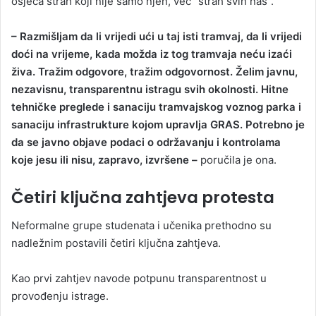
osjeća strah koji nije samo njen, već “strah svih nas”.
– Razmišljam da li vrijedi ući u taj isti tramvaj, da li vrijedi
doći na vrijeme, kada možda iz tog tramvaja neću izaći
živa. Tražim odgovore, tražim odgovornost. Želim javnu,
nezavisnu, transparentnu istragu svih okolnosti. Hitne
tehničke preglede i sanaciju tramvajskog voznog parka i
sanaciju infrastrukture kojom upravlja GRAS. Potrebno je
da se javno objave podaci o održavanju i kontrolama
koje jesu ili nisu, zapravo, izvršene –
poručila je ona.
Četiri ključna zahtjeva protesta
Neformalne grupe studenata i učenika prethodno su
nadležnim postavili četiri ključna zahtjeva.
Kao prvi zahtjev navode potpunu transparentnost u
provođenju istrage.