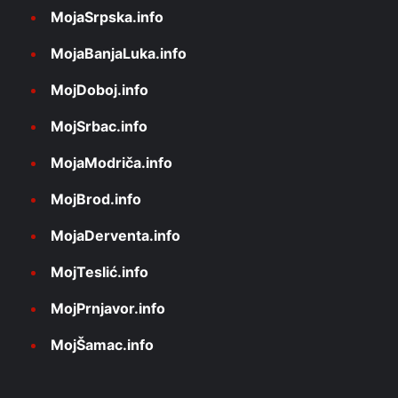
MojaSrpska.info
MojaBanjaLuka.info
MojDoboj.info
MojSrbac.info
MojaModriča.info
MojBrod.info
MojaDerventa.info
MojTeslić.info
MojPrnjavor.info
MojŠamac.info