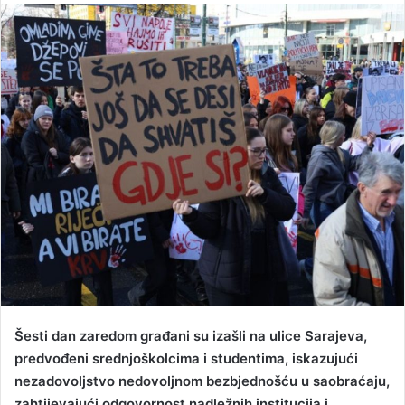
n
d
a
n
e
m
a
i
l
Šesti dan zaredom građani su izašli na ulice Sarajeva,
predvođeni srednjoškolcima i studentima, iskazujući
nezadovoljstvo nedovoljnom bezbjednošću u saobraćaju,
zahtijevajući odgovornost nadležnih institucija i