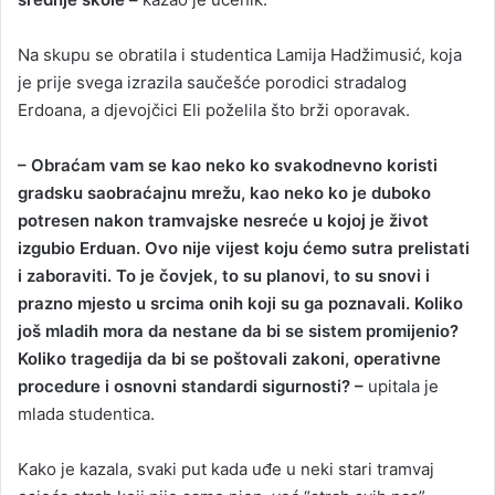
Na skupu se obratila i studentica Lamija Hadžimusić, koja
je prije svega izrazila saučešće porodici stradalog
Erdoana, a djevojčici Eli poželila što brži oporavak.
– Obraćam vam se kao neko ko svakodnevno koristi
gradsku saobraćajnu mrežu, kao neko ko je duboko
potresen nakon tramvajske nesreće u kojoj je život
izgubio Erduan. Ovo nije vijest koju ćemo sutra prelistati
i zaboraviti. To je čovjek, to su planovi, to su snovi i
prazno mjesto u srcima onih koji su ga poznavali. Koliko
još mladih mora da nestane da bi se sistem promijenio?
Koliko tragedija da bi se poštovali zakoni, operativne
procedure i osnovni standardi sigurnosti? –
upitala je
mlada studentica.
Kako je kazala, svaki put kada uđe u neki stari tramvaj