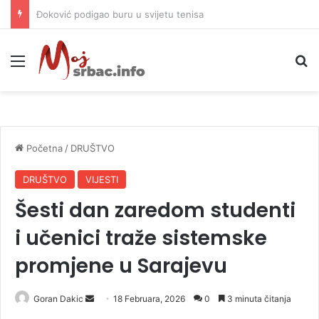
APIF izgubio spor sa komšijama, mora platiti 10.000 KM
Meni
P
Početna
/
DRUŠTVO
DRUŠTVO
VIJESTI
Šesti dan zaredom studenti
i učenici traže sistemske
promjene u Sarajevu
Goran Dakic
S
18 Februara, 2026
0
3 minuta čitanja
e