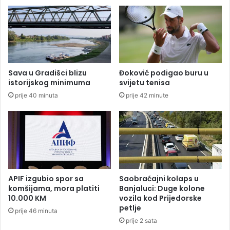
e
u
n
t
t
o
a
m
r
o
u
b
S
i
Sava u Gradišci blizu
Đoković podigao buru u
a
l
istorijskog minimuma
svijetu tenisa
r
o
prije 40 minuta
prije 42 minute
a
m
j
k
e
r
v
e
u
n
u
o
n
APIF izgubio spor sa
Saobraćajni kolaps u
a
komšijama, mora platiti
Banjaluci: Duge kolone
d
10.000 KM
vozila kod Prijedorske
e
petlje
prije 46 minuta
m
prije 2 sata
o