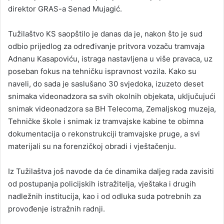
direktor GRAS-a Senad Mujagić.
Tužilaštvo KS saopštilo je danas da je, nakon što je sud
odbio prijedlog za određivanje pritvora vozaču tramvaja
Adnanu Kasapoviću, istraga nastavljena u više pravaca, uz
poseban fokus na tehničku ispravnost vozila. Kako su
naveli, do sada je saslušano 30 svjedoka, izuzeto deset
snimaka videonadzora sa svih okolnih objekata, uključujući
snimak videonadzora sa BH Telecoma, Zemaljskog muzeja,
Tehničke škole i snimak iz tramvajske kabine te obimna
dokumentacija o rekonstrukciji tramvajske pruge, a svi
materijali su na forenzičkoj obradi i vještačenju.
Iz Tužilaštva još navode da će dinamika daljeg rada zavisiti
od postupanja policijskih istražitelja, vještaka i drugih
nadležnih institucija, kao i od odluka suda potrebnih za
provođenje istražnih radnji.