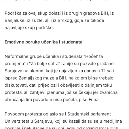
Podrška za ovaj skup dolazi i iz drugih gradova BiH, iz
Banjaluke, iz Tuzle, ali i iz Brčkog, gdje se takođe
najavljuje skup podrške.
Emotivne poruke učenika i studenata
Neformalne grupe učenika i studenata “Hoćel’ ta
promjena” i “Za bolje sutra” ranije su pozvale građane
Sarajeva na plenum koji je najavljen za danas u 12 sati
ispred Zemaljskog muzeja BiH, na kojem bi se trebalo
diskutovati, dati prijedlozi i obavijesti o daljnjem toku
protesta, ali zahtjevi plenuma još se čekaju jer zvanična
obraćanja tim povodom nisu počela, piše Fena.
Povodom protesta oglasio se i Studentski parlament
Univerziteta u Sarajevu, koji su kazali da su se u medijima
pojavile špekulacije da su oni jedni od organizatora ovih