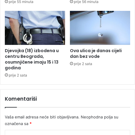
prije 55 minuta
prije 56 minuta
s
g
t
l
i
a
c
š
a
a
j
v
a
a
j
Djevojka (18) izbodena u
Ova ulica je danas cijeli
t
centru Beograda,
dan bez vode
e
osumnjičene imaju 15 i 13
prije 2 sata
n
godina
e
prije 2 sata
z
a
v
Komentariši
i
s
n
Vaša email adresa neće biti objavljivana.
Neophodna polja su
o
označena sa
*
s
t
K