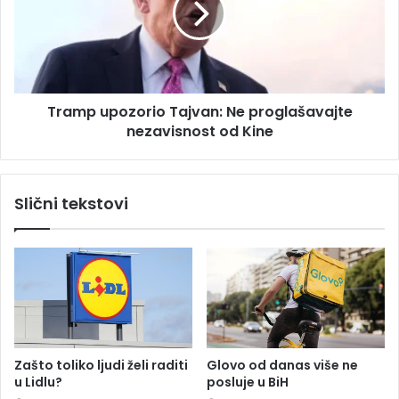
v
p
i
u
š
p
e
o
o
z
d
Tramp upozorio Tajvan: Ne proglašavajte
o
1
nezavisnost od Kine
r
2
i
0
o
m
T
Slični tekstovi
i
a
l
j
i
v
o
a
n
n
a
:
K
N
M
e
p
p
Zašto toliko ljudi želi raditi
Glovo od danas više ne
o
r
u Lidlu?
posluje u BiH
d
o