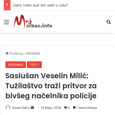
Glovo od danas više ne posluje u BiH
Meni
P
Početna
/
HRONIKA
HRONIKA
TOP 1
Saslušan Veselin Milić:
Tužilaštvo traži pritvor za
bivšeg načelnika policije
Goran Dakic
S
15 Maja, 2026
0
1 minut čitanja
e