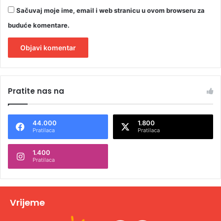
Sačuvaj moje ime, email i web stranicu u ovom browseru za
buduće komentare.
A
l
Pratite nas na
t
e
44.000
1.800
r
Pratilaca
Pratilaca
n
1.400
a
Pratilaca
t
i
v
Vrijeme
e