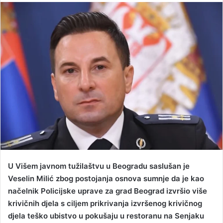
n
d
a
n
e
m
a
i
l
U Višem javnom tužilaštvu u Beogradu saslušan je
Veselin Milić zbog postojanja osnova sumnje da je kao
načelnik Policijske uprave za grad Beograd izvršio više
krivičnih djela s ciljem prikrivanja izvršenog krivičnog
djela teško ubistvo u pokušaju u restoranu na Senjaku