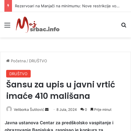
Rezervoari na Manjači na minimumu: Nove restrikcije vode u dijelu Banjaluke
Meni
P
Početna
/
DRUŠTVO
DRUŠTVO
Šansu za upis u javni vrtić
imaće 410 mališana
Veliborka Šutilović
S
8 Jula, 2024
0
Prije minut
e
Јavna ustanova Centar za predškolsko vaspitanje i
n
obrazovanje Banjaluka, raspisao je konkurs za
d