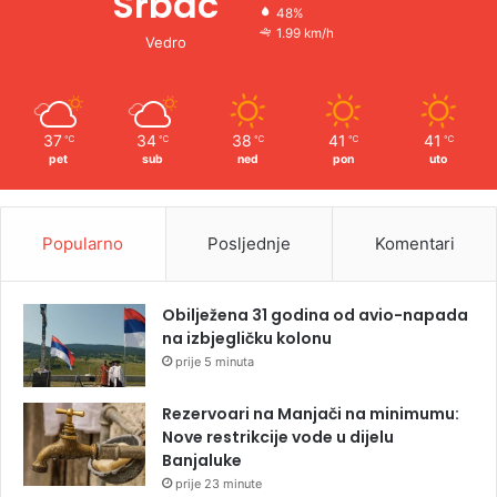
Srbac
48%
1.99 km/h
Vedro
37
34
38
41
41
℃
℃
℃
℃
℃
pet
sub
ned
pon
uto
Popularno
Posljednje
Komentari
Obilježena 31 godina od avio-napada
na izbjegličku kolonu
prije 5 minuta
Rezervoari na Manjači na minimumu:
Nove restrikcije vode u dijelu
Banjaluke
prije 23 minute