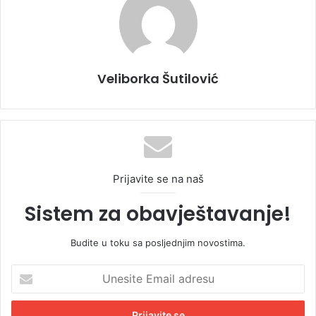
Veliborka Šutilović
Prijavite se na naš
Sistem za obavještavanje!
Budite u toku sa posljednjim novostima.
U
n
e