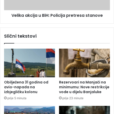
š
k
o
c
Velika akcija u BiH: Policija pretresa stanove
k
i
a
j
n
a
t
u
Slični tekstovi
a
B
n
i
p
H
o
:
r
P
a
o
z
l
i
c
Obilježena 31 godina od
Rezervoari na Manjači na
i
avio-napada na
minimumu: Nove restrikcije
j
izbjegličku kolonu
vode u dijelu Banjaluke
a
prije 5 minuta
prije 23 minute
p
r
e