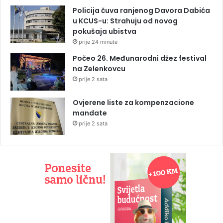
Policija čuva ranjenog Davora Dabića
u KCUS-u: Strahuju od novog
pokušaja ubistva
prije 24 minute
Počeo 26. Međunarodni džez festival
na Zelenkovcu
prije 2 sata
Ovjerene liste za kompenzacione
mandate
prije 2 sata