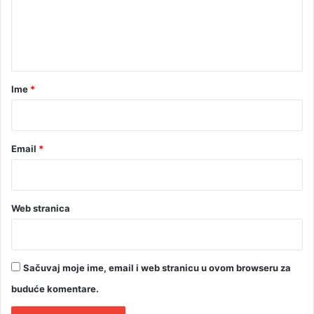
e
n
t
a
r
Ime
*
*
Email
*
Web stranica
Sačuvaj moje ime, email i web stranicu u ovom browseru za
buduće komentare.