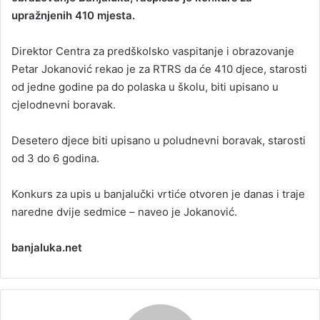
upražnjenih 410 mjesta.
a
n
Direktor Centra za predškolsko vaspitanje i obrazovanje
e
Petar Јokanović rekao je za RTRS da će 410 djece, starosti
m
a
od jedne godine pa do polaska u školu, biti upisano u
i
cjelodnevni boravak.
l
Desetero djece biti upisano u poludnevni boravak, starosti
od 3 do 6 godina.
Konkurs za upis u banjalučki vrtiće otvoren je danas i traje
naredne dvije sedmice – naveo je Јokanović.
banjaluka.net