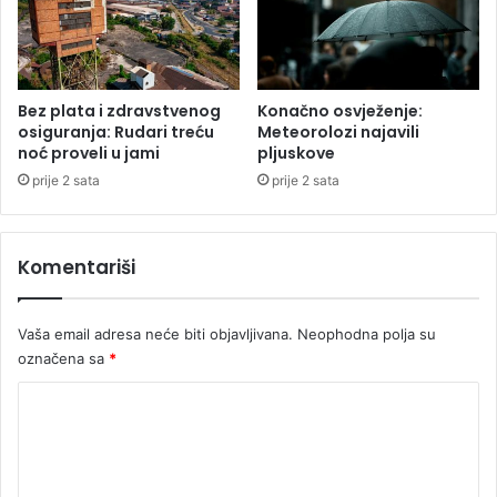
t
r
e
s
a
Bez plata i zdravstvenog
Konačno osvježenje:
s
osiguranja: Rudari treću
Meteorolozi najavili
noć proveli u jami
pljuskove
t
a
prije 2 sata
prije 2 sata
n
o
v
Komentariši
e
Vaša email adresa neće biti objavljivana.
Neophodna polja su
označena sa
*
K
o
m