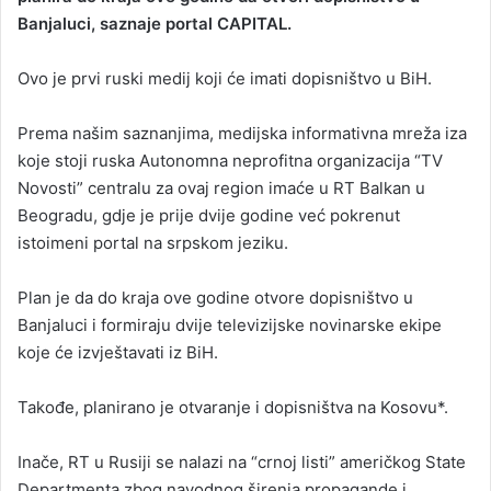
Banjaluci, saznaje portal CAPITAL.
a
n
Ovo je prvi ruski medij koji će imati dopisništvo u BiH.
e
m
a
Prema našim saznanjima, medijska informativna mreža iza
i
koje stoji ruska Autonomna neprofitna organizacija “TV
l
Novosti” centralu za ovaj region imaće u RT Balkan u
Beogradu, gdje je prije dvije godine već pokrenut
istoimeni portal na srpskom jeziku.
Plan je da do kraja ove godine otvore dopisništvo u
Banjaluci i formiraju dvije televizijske novinarske ekipe
koje će izvještavati iz BiH.
Takođe, planirano je otvaranje i dopisništva na Kosovu*.
Inače, RT u Rusiji se nalazi na “crnoj listi” američkog State
Departmenta zbog navodnog širenja propagande i