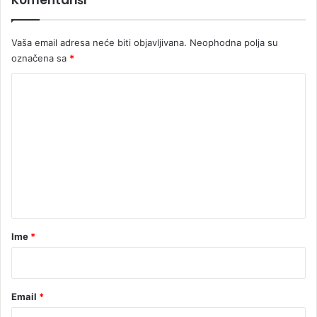
z
v
o
Vaša email adresa neće biti objavljivana.
Neophodna polja su
d
označena sa
*
a
K
o
m
e
n
t
a
r
Ime
*
*
Email
*