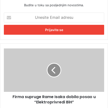
Budite u toku sa posljednjim novostima.
U
n
e
s
i
t
e
E
F
m
i
a
r
i
m
l
a
a
s
d
u
r
p
e
r
s
Firma supruge Rame Isaka dobila posao u
u
u
“Elektroprivredi BiH”
g
e