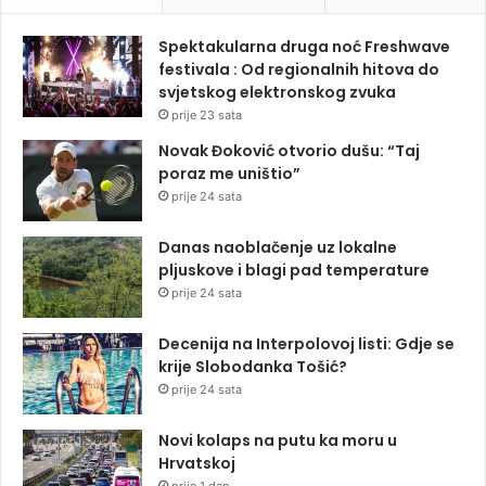
Spektakularna druga noć Freshwave
festivala : Od regionalnih hitova do
svjetskog elektronskog zvuka
prije 23 sata
Novak Đoković otvorio dušu: “Taj
poraz me uništio”
prije 24 sata
Danas naoblačenje uz lokalne
pljuskove i blagi pad temperature
prije 24 sata
Decenija na Interpolovoj listi: Gdje se
krije Slobodanka Tošić?
prije 24 sata
Novi kolaps na putu ka moru u
Hrvatskoj
prije 1 dan