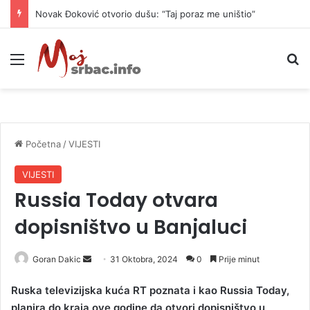
Novak Đoković otvorio dušu: “Taj poraz me uništio”
Meni
P
Početna
/
VIJESTI
VIJESTI
Russia Today otvara
dopisništvo u Banjaluci
Goran Dakic
S
31 Oktobra, 2024
0
Prije minut
e
Ruska televizijska kuća RT poznata i kao Russia Today,
n
planira do kraja ove godine da otvori dopisništvo u
d