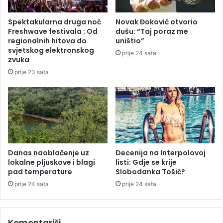
“
p
E
r
Spektakularna druga noć
Novak Đoković otvorio
l
o
Freshwave festivala : Od
dušu: “Taj poraz me
e
d
regionalnih hitova do
uništio”
k
a
svjetskog elektronskog
prije 24 sata
t
j
zvuka
r
e
prije 23 sata
o
n
p
e
r
l
i
e
v
g
r
a
e
l
d
n
Danas naoblačenje uz
Decenija na Interpolovoj
i
lokalne pljuskove i blagi
listi: Gdje se krije
i
pad temperature
Slobodanka Tošić?
B
h
i
p
prije 24 sata
prije 24 sata
H
r
”
o
i
Komentariši