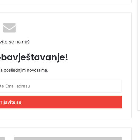
vite se na naš
obavještavanje!
sa posljednjim novostima.