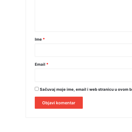
e
m
a
n
R
t
S
"
a
r
Ime
*
*
Email
*
Sačuvaj moje ime, email i web stranicu u ovom 
A
l
t