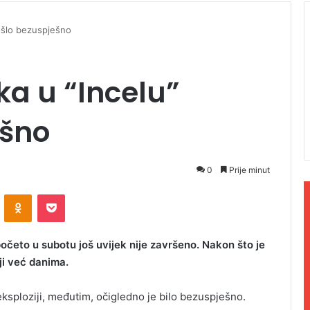
ošlo bezuspješno
a u “Incelu”
ešno
0
Prije minut
ontakte
Odnoklassniki
Pocket
očeto u subotu još uvijek nije završeno. Nakon što je
oji već danima.
ksploziji, međutim, očigledno je bilo bezuspješno.