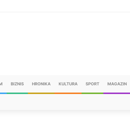
ušu: “Taj poraz me uništio”
M
BIZNIS
HRONIKA
KULTURA
SPORT
MAGAZIN