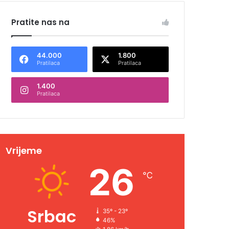
Pratite nas na
44.000
1.800
Pratilaca
Pratilaca
1.400
Pratilaca
Vrijeme
26
℃
Srbac
35º - 23º
46%