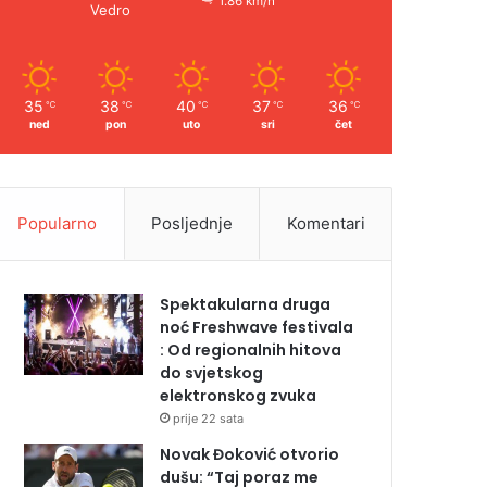
1.86 km/h
Vedro
35
38
40
37
36
℃
℃
℃
℃
℃
ned
pon
uto
sri
čet
Popularno
Posljednje
Komentari
Spektakularna druga
noć Freshwave festivala
: Od regionalnih hitova
do svjetskog
elektronskog zvuka
prije 22 sata
Novak Đoković otvorio
dušu: “Taj poraz me