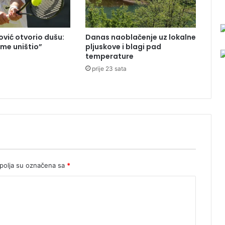
u
š
a
vić otvorio dušu:
Danas naoblačenje uz lokalne
v
 me uništio”
pljuskove i blagi pad
a
temperature
a
j
prije 23 sata
u
d
a
d
o
đ
u
d
o
olja su označena sa
*
p
l
a
t
a