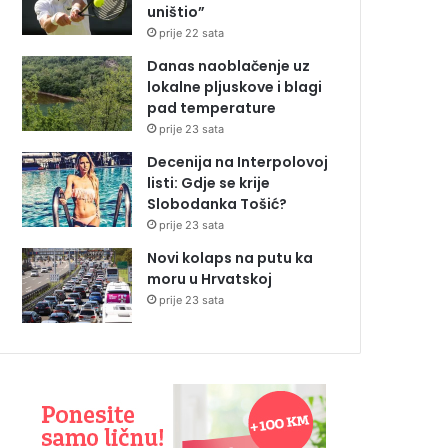
uništio”
prije 22 sata
Danas naoblačenje uz
lokalne pljuskove i blagi
pad temperature
prije 23 sata
Decenija na Interpolovoj
listi: Gdje se krije
Slobodanka Tošić?
prije 23 sata
Novi kolaps na putu ka
moru u Hrvatskoj
prije 23 sata