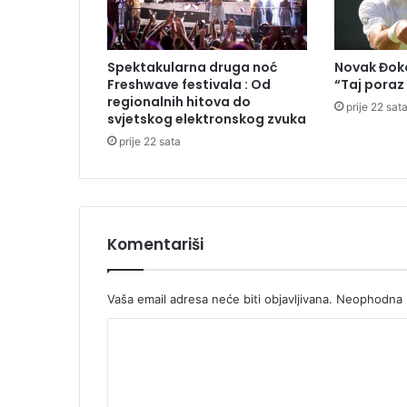
s
a
m
Spektakularna druga noć
Novak Đoko
r
Freshwave festivala : Od
“Taj poraz
u
regionalnih hitova do
prije 22 sat
k
svjetskog elektronskog zvuka
o
prije 22 sata
v
o
d
i
l
Komentariši
a
c
a
Vaša email adresa neće biti objavljivana.
Neophodna p
u
"
K
Š
u
o
m
m
a