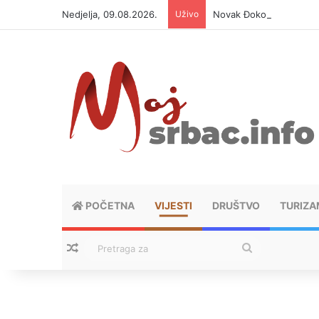
Nedjelja, 09.08.2026.
Uživo
Novak Đoković otvorio d
POČETNA
VIJESTI
DRUŠTVO
TURIZA
Nasumični tekstovi
Pretraga
za