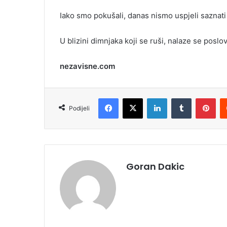
i
Iako smo pokušali, danas nismo uspjeli saznati 
l
U blizini dimnjaka koji se ruši, nalaze se poslov
nezavisne.com
Facebook
X
LinkedIn
Tumblr
Pinterest
Podijeli
Goran Dakic