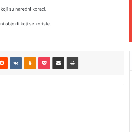
koji su naredni koraci.
ni objekti koji se koriste.
Reddit
VKontakte
Odnoklassniki
Pocket
Podijeli putem Emaila
Odštampaj