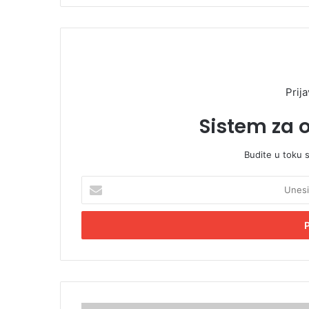
Prija
Sistem za 
Budite u toku 
U
n
e
s
i
t
e
E
m