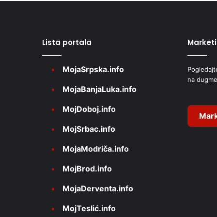
e
r
Lista portala
Market
n
a
MojaSrpska.info
Pogledajt
t
na dugme
i
MojaBanjaLuka.info
v
MojDoboj.info
e
Mark
MojSrbac.info
:
MojaModriča.info
MojBrod.info
MojaDerventa.info
MojTeslić.info