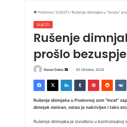
Početna
/
VIJESTI
/
Rušenje dimnjaka u “Incelu” pr
VIJESTI
Rušenje dimnjak
prošlo bezuspj
Goran Dakic
S
30 Oktobra, 2024
e
Facebook
X
LinkedIn
Tumblr
Pinterest
Reddit
VK
n
d
a
Rušenje dimnjaka u Poslovnoj zoni "Incel" zap
n
dimnjak miniran, ostao je nakrivljen i tako st
e
m
Rušenje dimnjaka je izvođeno u kontrolisanoj e
a