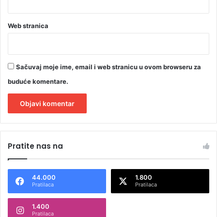
Web stranica
Sačuvaj moje ime, email i web stranicu u ovom browseru za
buduće komentare.
A
l
Pratite nas na
t
e
44.000
1.800
r
Pratilaca
Pratilaca
n
1.400
a
Pratilaca