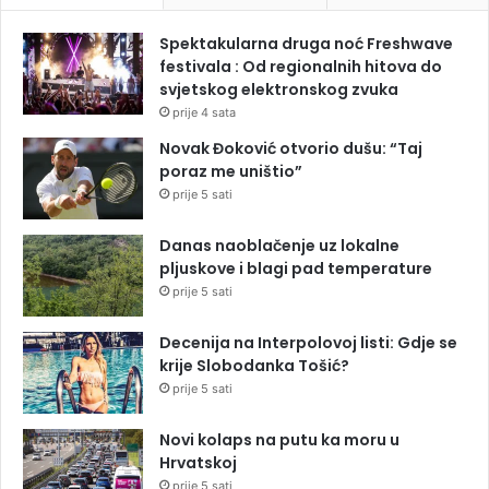
Spektakularna druga noć Freshwave
festivala : Od regionalnih hitova do
svjetskog elektronskog zvuka
prije 4 sata
Novak Đoković otvorio dušu: “Taj
poraz me uništio”
prije 5 sati
Danas naoblačenje uz lokalne
pljuskove i blagi pad temperature
prije 5 sati
Decenija na Interpolovoj listi: Gdje se
krije Slobodanka Tošić?
prije 5 sati
Novi kolaps na putu ka moru u
Hrvatskoj
prije 5 sati