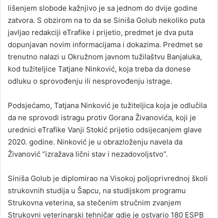
lišenjem slobode kažnjivo je sa jednom do dvije godine
zatvora. S obzirom na to da se Siniša Golub nekoliko puta
javljao redakciji eTrafike i prijetio, predmet je dva puta
dopunjavan novim informacijama i dokazima. Predmet se
trenutno nalazi u Okružnom javnom tužilaštvu Banjaluka,
kod tužiteljice Tatjane Ninković, koja treba da donese
odluku o sprovođenju ili nesprovođenju istrage.
Podsjećamo, Tatjana Ninković je tužiteljica koja je odlučila
da ne sprovodi istragu protiv Gorana Živanovića, koji je
urednici eTrafike Vanji Stokić prijetio odsijecanjem glave
2020. godine. Ninković je u obrazloženju navela da
Živanović “izražava lični stav i nezadovoljstvo”.
Siniša Golub je diplomirao na Visokoj poljoprivrednoj školi
strukovnih studija u Šapcu, na studijskom programu
Strukovna veterina, sa stečenim stručnim zvanjem
Strukovni veterinarski tehničar gdje je ostvario 180 ESPB