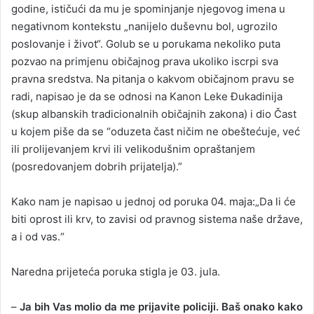
godine, ističući da mu je spominjanje njegovog imena u
negativnom kontekstu „nanijelo duševnu bol, ugrozilo
poslovanje i život“. Golub se u porukama nekoliko puta
pozvao na primjenu običajnog prava ukoliko iscrpi sva
pravna sredstva. Na pitanja o kakvom običajnom pravu se
radi, napisao je da se odnosi na Kanon Leke Đukadinija
(skup albanskih tradicionalnih običajnih zakona) i dio Čast
u kojem piše da se “oduzeta čast ničim ne obeštećuje, već
ili prolijevanjem krvi ili velikodušnim opraštanjem
(posredovanjem dobrih prijatelja).”
Kako nam je napisao u jednoj od poruka 04. maja:„Da li će
biti oprost ili krv, to zavisi od pravnog sistema naše države,
a i od vas.“
Naredna prijeteća poruka stigla je 03. jula.
–
Ja bih Vas molio da me prijavite policiji. Baš onako kako