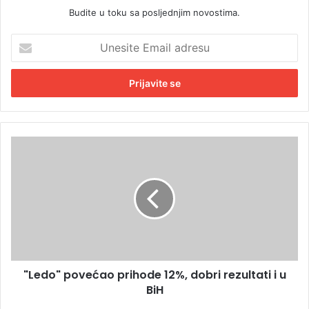
Budite u toku sa posljednjim novostima.
U
n
e
s
i
t
e
E
"
m
L
a
e
i
d
l
o
a
"
d
p
r
o
e
v
s
"Ledo" povećao prihode 12%, dobri rezultati i u
e
u
BiH
ć
a