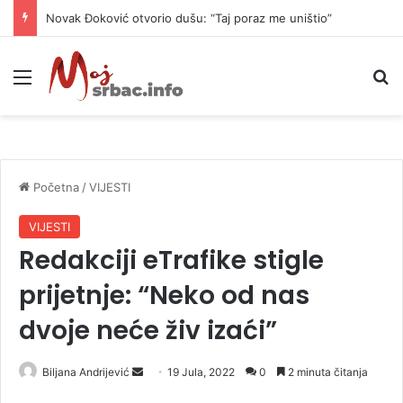
Novak Đoković otvorio dušu: “Taj poraz me uništio”
Meni
P
Početna
/
VIJESTI
VIJESTI
Redakciji eTrafike stigle
prijetnje: “Neko od nas
dvoje neće živ izaći”
Biljana Andrijević
S
19 Jula, 2022
0
2 minuta čitanja
e