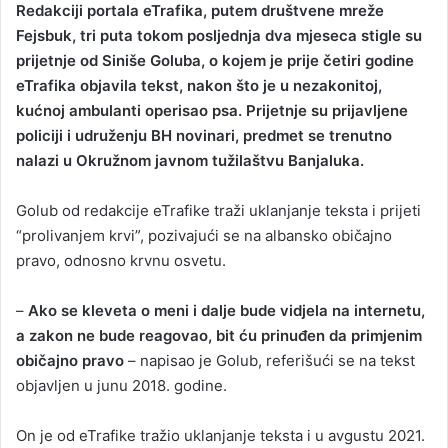
Redakciji portala eTrafika, putem društvene mreže
n
Fejsbuk, tri puta tokom posljednja dva mjeseca stigle su
d
prijetnje od Siniše Goluba, o kojem je prije četiri godine
a
eTrafika objavila tekst, nakon što je u nezakonitoj,
n
kućnoj ambulanti operisao psa. Prijetnje su prijavljene
e
policiji i udruženju BH novinari, predmet se trenutno
m
a
nalazi u Okružnom javnom tužilaštvu Banjaluka.
i
l
Golub od redakcije eTrafike traži uklanjanje teksta i prijeti
“prolivanjem krvi”, pozivajući se na albansko običajno
pravo, odnosno krvnu osvetu.
–
Ako se kleveta o meni i dalje bude vidjela na internetu,
a zakon ne bude reagovao, bit ću prinuđen da primjenim
običajno pravo
– napisao je Golub, referišući se na tekst
objavljen u junu 2018. godine.
On je od eTrafike tražio uklanjanje teksta i u avgustu 2021.