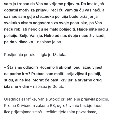
sam ja trebao da Vas na vrijeme prijavim. Da imate još
dodatni motiv za prijavu, reći ću Vam da ću vas naći, a
saznao sam gdje ste…neka policija bude brža jer ja
svakako nisam odgovoran za svoje postupke, pa Vas
neću robijati nego ću se malo poliječiti. Hajde idite sad u
policiju. Bolje Vam je. Neko od nas dvoje neće živ izaći,
pa da vidimo ko
– napisao je on.
Posljednja poruka stigla je 13. jula.
–
Šta smo odlučili? Hoćemo li ukloniti onu lažnu vijest ili
da padne krv? Probao sam moliti, prijavljivati policiji,
sudu, al ne ide. Morat će pasti krv jer ja stvarno drugi
izlaz ne vidim
– napisao je Golub.
Urednica eTrafike, Vanja Stokić prijetnje je prijavila policiji.
Prema Krivičnom zakonu RS, ugrožavanje bezbjednosti
lica prijetnjama smrću, teškim tjelesnim povredama,