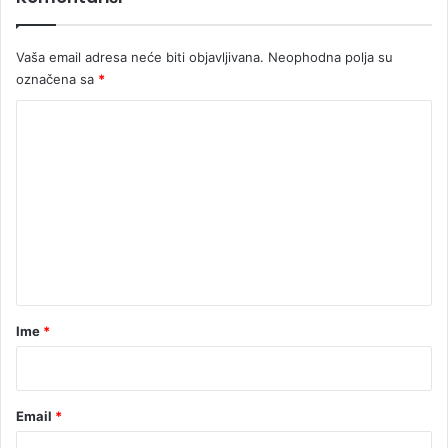
Vaša email adresa neće biti objavljivana.
Neophodna polja su
označena sa
*
K
o
m
e
n
t
a
r
Ime
*
*
Email
*