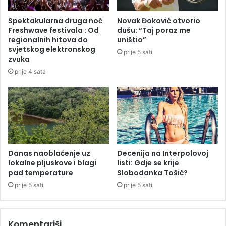
l
m
t
t
Spektakularna druga noć
Novak Đoković otvorio
a
r
Freshwave festivala : Od
dušu: “Taj poraz me
t
o
regionalnih hitova do
uništio”
i
p
svjetskog elektronskog
prije 5 sati
i
s
zvuka
u
k
prije 4 sata
B
e
i
n
H
o
ć
i
u
č
e
Danas naoblačenje uz
Decenija na Interpolovoj
lokalne pljuskove i blagi
listi: Gdje se krije
t
pad temperature
Slobodanka Tošić?
v
r
prije 5 sati
prije 5 sati
t
a
k
Komentariši