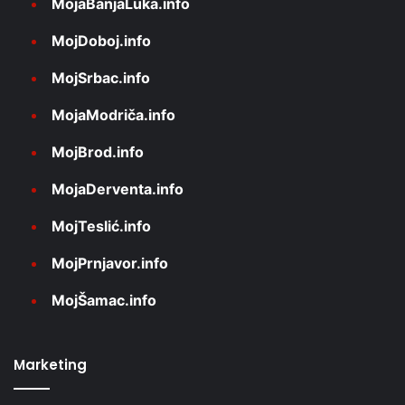
MojaBanjaLuka.info
MojDoboj.info
MojSrbac.info
MojaModriča.info
MojBrod.info
MojaDerventa.info
MojTeslić.info
MojPrnjavor.info
MojŠamac.info
Marketing