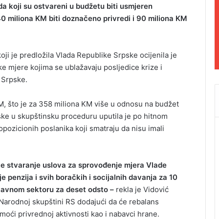
da koji su ostvareni u budžetu biti usmjeren
0 miliona KM biti doznačeno privredi i 90 miliona KM
ji je predložila Vlada Republike Srpske ocijenila je
ke mjere kojima se ublažavaju posljedice krize i
e Srpske.
KM, što je za 358 miliona KM više u odnosu na budžet
ke u skupštinsku proceduru uputila je po hitnom
opozicionih poslanika koji smatraju da nisu imali
te stvaranje uslova za sprovođenje mjera Vlade
penzija i svih boračkih i socijalnih davanja za 10
 javnom sektoru za deset odsto –
rekla je Vidović
Narodnoj skupštini RS dodajući da će rebalans
moći privrednoj aktivnosti kao i nabavci hrane.