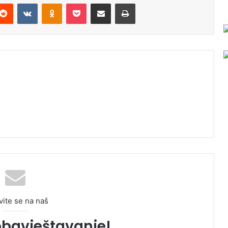
Reddit
VKontakte
Odnoklassniki
Pocket
Podijeli putem Emaila
Odštampaj
vite se na naš
obavještavanje!