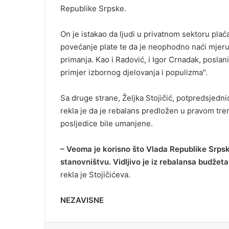
Republike Srpske.
On je istakao da ljudi u privatnom sektoru plaća
povećanje plate te da je neophodno naći mjeru 
primanja. Kao i Radović, i Igor Crnadak, poslan
primjer izbornog djelovanja i populizma".
Sa druge strane, Željka Stojičić, potpredsjed
rekla je da je rebalans predložen u pravom tre
posljedice bile umanjene.
– Veoma je korisno što Vlada Republike Srpske
stanovništvu. Vidljivo je iz rebalansa budžeta
rekla je Stojičićeva.
NEZAVISNE