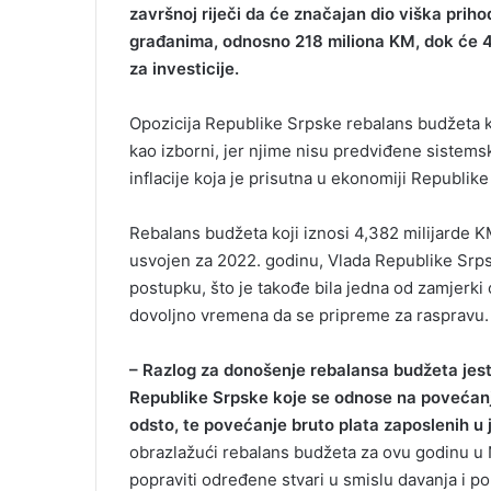
završnoj riječi da će značajan dio viška priho
m
građanima, odnosno 218 miliona KM, dok će 4
a
za investicije.
i
l
Opozicija Republike Srpske rebalans budžeta ko
kao izborni, jer njime nisu predviđene sistems
inflacije koja je prisutna u ekonomiji Republik
Rebalans budžeta koji iznosi 4,382 milijarde 
usvojen za 2022. godinu, Vlada Republike Srps
postupku, što je takođe bila jedna od zamjerki 
dovoljno vremena da se pripreme za raspravu.
– Razlog za donošenje rebalansa budžeta jes
Republike Srpske koje se odnose na povećanje 
odsto, te povećanje bruto plata zaposlenih u
obrazlažući rebalans budžeta za ovu godinu u 
popraviti određene stvari u smislu davanja i po