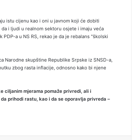
ju istu cijenu kao i oni u javnom koji će dobiti
da i ljudi u realnom sektoru osjete i imaju veća
ik PDP-a u NS RS, rekao je da je rebalans "školski
nica Narodne skupštine Republike Srpske iz SNSD-a,
nutku zbog rasta inflacije, odnosno kako bi njene
 ciljanim mjerama pomaže privredi, ali i
 da prihodi rastu, kao i da se oporavlja privreda –