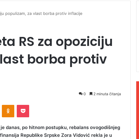
u populizam, za vlast borba protiv inflacije
a RS za opoziciju
last borba protiv
0
2 minuta čitanja
ontakte
Odnoklassniki
Pocket
 je danas, po hitnom postupku, rebalans ovogodišnjeg
 finansija Republike Srpske Zora Vidović rekla je u