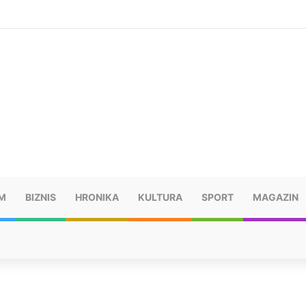
ušu: “Taj poraz me uništio”
M
BIZNIS
HRONIKA
KULTURA
SPORT
MAGAZIN