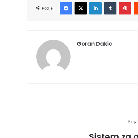
Facebook
X
LinkedIn
Tumblr
Pinterest
Podijeli
Goran Dakic
Prija
Sistem za 