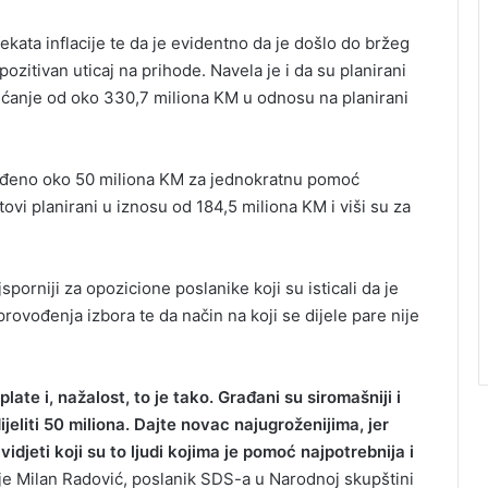
fekata inflacije te da je evidentno da je došlo do bržeg
ozitivan uticaj na prihode. Navela je i da su planirani
većanje od oko 330,7 miliona KM u odnosu na planirani
jeđeno oko 50 miliona KM za jednokratnu pomoć
vi planirani u iznosu od 184,5 miliona KM i viši su za
porniji za opozicione poslanike koji su isticali da je
provođenja izbora te da način na koji se dijele pare nije
plate i, nažalost, to je tako. Građani su siromašniji i
liti 50 miliona. Dajte novac najugroženijima, jer
jeti koji su to ljudi kojima je pomoć najpotrebnija i
je Milan Radović, poslanik SDS-a u Narodnoj skupštini