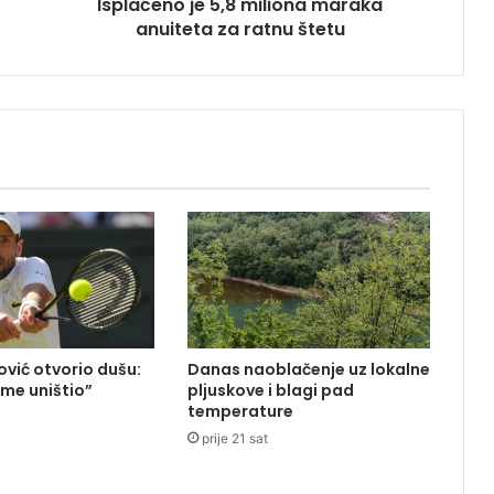
Isplaćeno je 5,8 miliona maraka
j
anuiteta za ratnu štetu
e
5
,
8
m
i
l
i
o
n
a
m
a
r
a
vić otvorio dušu:
Danas naoblačenje uz lokalne
k
 me uništio”
pljuskove i blagi pad
a
temperature
a
prije 21 sat
n
u
i