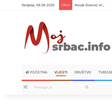
Nedjelja, 09.08.2026.
Uživo
Novak Đoković otvorio d
POČETNA
VIJESTI
DRUŠTVO
TURIZA
Nasumični tekstovi
Pretraga
za