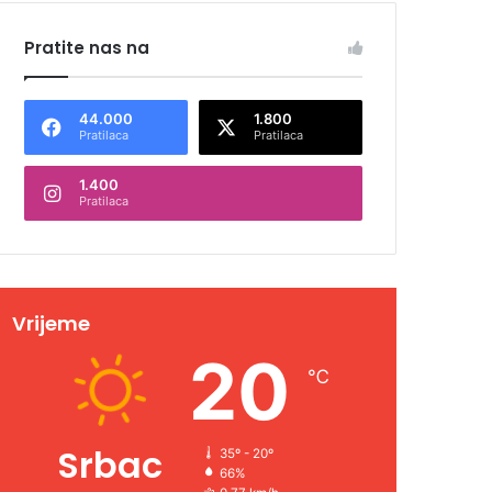
Pratite nas na
44.000
1.800
Pratilaca
Pratilaca
1.400
Pratilaca
Vrijeme
20
℃
Srbac
35º - 20º
66%