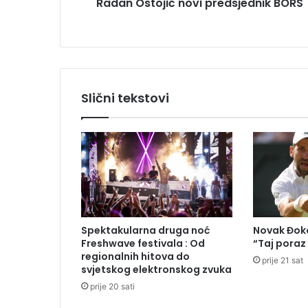
Radan Ostojić novi predsjednik BORS
j
i
ć
n
o
v
i
Slični tekstovi
p
r
e
d
s
j
e
d
n
Spektakularna druga noć
Novak Đoko
i
Freshwave festivala : Od
“Taj poraz
k
regionalnih hitova do
prije 21 sat
B
svjetskog elektronskog zvuka
O
prije 20 sati
R
S