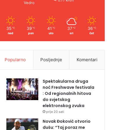
0.77 km/h
Vedro
35
39
41
37
36
℃
℃
℃
℃
℃
ned
pon
uto
sri
čet
Popularno
Posljednje
Komentari
Spektakularna druga
noć Freshwave festivala
: Od regionalnih hitova
do svjetskog
elektronskog zvuka
prije 20 sati
Novak Đoković otvorio
dušu: “Taj poraz me