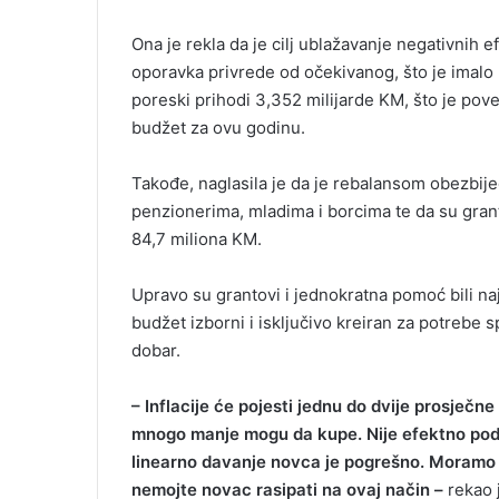
Ona je rekla da je cilj ublažavanje negativnih e
oporavka privrede od očekivanog, što je imalo p
poreski prihodi 3,352 milijarde KM, što je po
budžet za ovu godinu.
Takođe, naglasila je da je rebalansom obezbi
penzionerima, mladima i borcima te da su granto
84,7 miliona KM.
Upravo su grantovi i jednokratna pomoć bili najs
budžet izborni i isključivo kreiran za potrebe s
dobar.
– Inflacije će pojesti jednu do dvije prosječne 
mnogo manje mogu da kupe. Nije efektno podije
linearno davanje novca je pogrešno. Moramo vid
nemojte novac rasipati na ovaj način –
rekao 