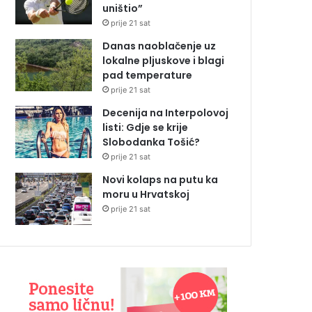
uništio”
prije 21 sat
Danas naoblačenje uz
lokalne pljuskove i blagi
pad temperature
prije 21 sat
Decenija na Interpolovoj
listi: Gdje se krije
Slobodanka Tošić?
prije 21 sat
Novi kolaps na putu ka
moru u Hrvatskoj
prije 21 sat