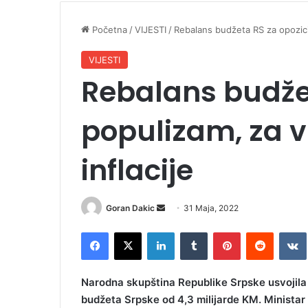
Početna
/
VIJESTI
/
Rebalans budžeta RS za opozicij
VIJESTI
Rebalans budžet
populizam, za v
inflacije
Goran Dakic
S
31 Maja, 2022
e
Facebook
X
LinkedIn
Tumblr
Pinterest
Reddit
VK
n
d
a
Narodna skupština Republike Srpske usvojila
n
budžeta Srpske od 4,3 milijarde KM.
Ministar
e